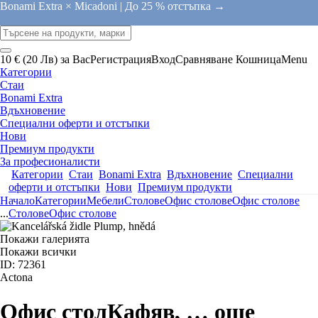
Bonami Extra × Micadoni |
До 25 % отстъпка →
10 € (20 Лв) за Вас
Регистрация
Вход
Сравняване
Кошница
Menu
Категории
Стаи
Bonami Extra
Вдъхновение
Специални оферти и отстъпки
Нови
Премиум продукти
За професионалисти
Категории
Стаи
Bonami Extra
Вдъхновение
Специални
оферти и отстъпки
Нови
Премиум продукти
Начало
Категории
Мебели
Столове
Офис столове
Офис столове
...
Столове
Офис столове
Покажи галерията
Покажи всички
ID: 72361
Actona
Офис стол
Кафяв
, …
още