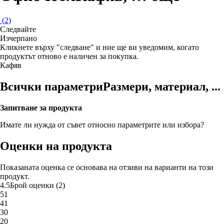
(
2
)
Следвайте
Изчерпанo
Кликнете върху "следване" и ние ще ви уведомим, когато
продуктът отново е наличен за покупка.
Кафяв
Всички параметри
Размери, материал, ...
Запитване за продукта
Имате ли нужда от съвет относно параметрите или избора?
Оценки на продукта
Показаната оценка се основава на отзиви на варианти на този
продукт.
4.5
Брой оценки
(
2
)
5
1
4
1
3
0
2
0