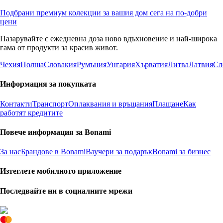
Подбрани премиум колекции за вашия дом сега на по-добри
цени
Пазарувайте с ежедневна доза ново вдъхновение и най-широка
гама от продукти за красив живот.
Чехия
Полша
Словакия
Румъния
Унгария
Хърватия
Литва
Латвия
Сл
Информация за покупката
Контакти
Транспорт
Оплаквания и връщания
Плащане
Как
работят кредитите
Повече информация за Bonami
За нас
Брандове в Bonami
Ваучери за подарък
Bonami за бизнес
Изтеглете мобилното приложение
Последвайте ни в социалните мрежи