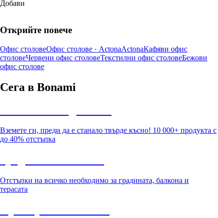
Добави
Открийте повече
Офис столове
Офис столове · Actona
Actona
Кафяви офис
столове
Червени офис столове
Текстилни офис столове
Бежови
офис столове
Сега в Bonami
Summer Sale до -40%
Вземете ги, преди да е станало твърде късно! 10 000+ продукта с
до 40% отстъпка
Градина с отстъпка
Отстъпки на всичко необходимо за градината, балкона и
терасата
Премиум с отстъпка