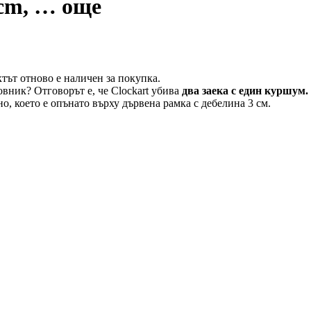
 cm
, …
още
тът отново е наличен за покупка.
совник? Отговорът е, че Clockart убива
два заека с един куршум.
о, което е опънато върху дървена рамка с дебелина 3 см.