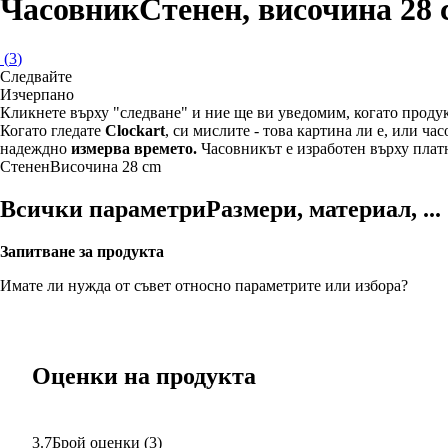
Часовник
Стенен, височина 28
(
3
)
Следвайте
Изчерпанo
Кликнете върху "следване" и ние ще ви уведомим, когато продук
Когато гледате
Clockart
, си мислите - това картина ли е, или ча
надеждно
измерва времето.
Часовникът е изработен върху платн
Стенен
Височина 28 cm
Всички параметри
Размери, материал, ...
Запитване за продукта
Имате ли нужда от съвет относно параметрите или избора?
Оценки на продукта
3.7
Брой оценки
(
3
)