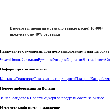
-40%
Вземете ги, преди да е станало твърде късно! 10 000+
продукта с до 40% отстъпка
Пазарувайте с ежедневна доза ново вдъхновение и най-широка г
Чехия
Полша
Словакия
Румъния
Унгария
Хърватия
Литва
Латвия
Сл
Информация за покупката
Контакти
Транспорт
Оплаквания и връщания
Плащане
Как работя
Повече информация за Bonami
За нас
Брандове в Bonami
Ваучери за подарък
Bonami за бизнес
Изтеглете мобилното приложение