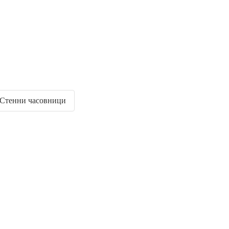
Стенни часовници
Премиум с