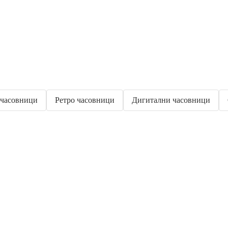
часовници
Ретро часовници
Дигитални часовници
Градина с