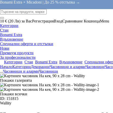
Bonami Extra × Micadoni |
До 25 % отстъпка →
10 € (20 Лв) за Вас
Регистрация
Вход
Сравняване
Кошница
Menu
Категории
Стаи
Bonami Extra
Вдъхновение
Специални оферти и отстъпки
Нови
Премиум продукти
За професионалисти
Категории
Стаи
Bonami Extra
Вдъхновение
Специални офер
Начало
Категории
Декорации
Часовници и аларми
Часовници
Час
...
Часовници и аларми
Часовници
Покажи галерията
Покажи всички
ID: 151815
Wallity