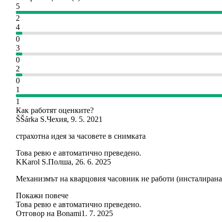
5
2
4
0
3
0
2
0
1
1
Как работят оценките?
Š
Šárka S.
Чехия
,
9. 5. 2021
страхотна идея за часовете в снимката
Това ревю е автоматично преведено.
K
Karol S.
Полша
,
26. 6. 2025
Механизмът на кварцовия часовник не работи (инсталирана 
Покажи повече
Това ревю е автоматично преведено.
Отговор на Bonami
1. 7. 2025