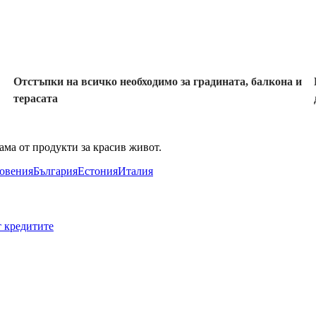
отстъпка
Отстъпки на всичко необходимо за градината, балкона и
терасата
ама от продукти за красив живот.
овения
България
Естония
Италия
т кредитите