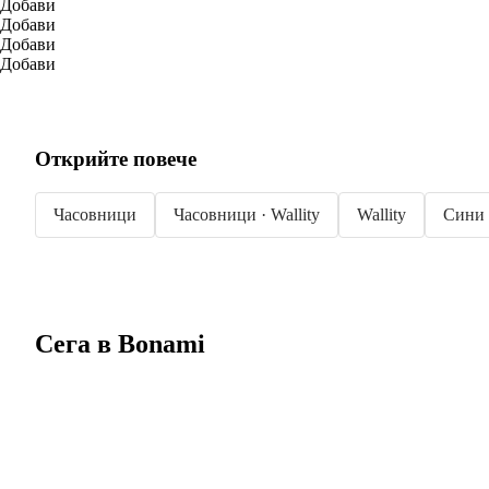
Добави
Добави
Добави
Добави
Открийте повече
Часовници
Часовници · Wallity
Wallity
Сини 
Сега в Bonami
Summer Sale до