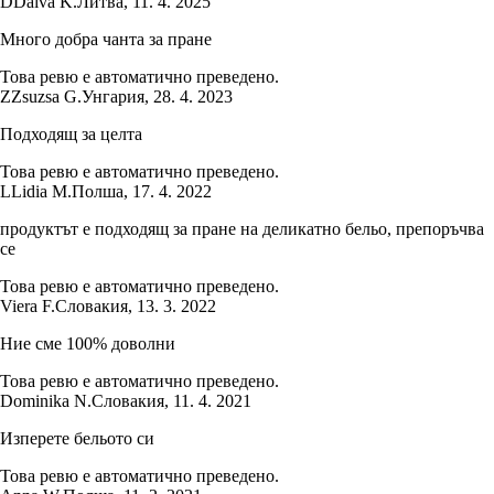
D
Daiva K.
Литва
,
11. 4. 2025
Много добра чанта за пране
Това ревю е автоматично преведено.
Z
Zsuzsa G.
Унгария
,
28. 4. 2023
Подходящ за целта
Това ревю е автоматично преведено.
L
Lidia M.
Полша
,
17. 4. 2022
продуктът е подходящ за пране на деликатно бельо, препоръчва
се
Това ревю е автоматично преведено.
Viera F.
Словакия
,
13. 3. 2022
Ние сме 100% доволни
Това ревю е автоматично преведено.
Dominika N.
Словакия
,
11. 4. 2021
Изперете бельото си
Това ревю е автоматично преведено.