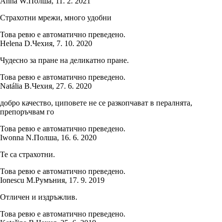
Anna W.
Полша
,
11. 2. 2021
Страхотни мрежи, много удобни
Това ревю е автоматично преведено.
Helena D.
Чехия
,
7. 10. 2020
Чудесно за пране на деликатно пране.
Това ревю е автоматично преведено.
Natália B.
Чехия
,
27. 6. 2020
добро качество, циповете не се разкопчават в пералнята,
препоръчвам го
Това ревю е автоматично преведено.
Iwonna N.
Полша
,
16. 6. 2020
Те са страхотни.
Това ревю е автоматично преведено.
Ionescu M.
Румъния
,
17. 9. 2019
Отличен и издръжлив.
Това ревю е автоматично преведено.