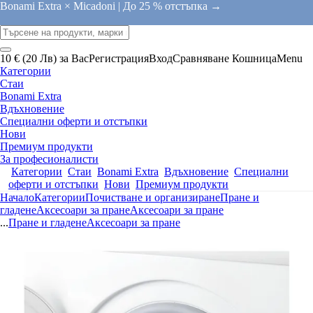
Bonami Extra × Micadoni |
До 25 % отстъпка →
10 € (20 Лв) за Вас
Регистрация
Вход
Сравняване
Кошница
Menu
Категории
Стаи
Bonami Extra
Вдъхновение
Специални оферти и отстъпки
Нови
Премиум продукти
За професионалисти
Категории
Стаи
Bonami Extra
Вдъхновение
Специални
оферти и отстъпки
Нови
Премиум продукти
Начало
Категории
Почистване и организиране
Пране и
гладене
Аксесоари за пране
Аксесоари за пране
...
Пране и гладене
Аксесоари за пране