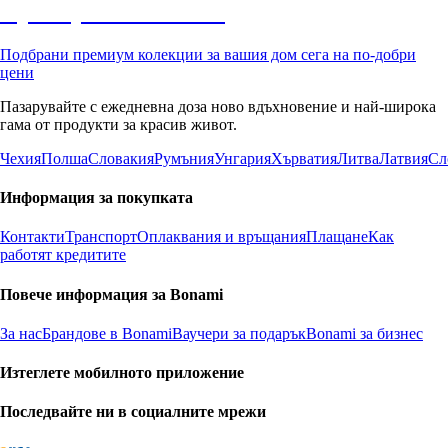
Премиум с отстъпка
Подбрани премиум колекции за вашия дом сега на по-добри
цени
Пазарувайте с ежедневна доза ново вдъхновение и най-широка
гама от продукти за красив живот.
Чехия
Полша
Словакия
Румъния
Унгария
Хърватия
Литва
Латвия
Сл
Информация за покупката
Контакти
Транспорт
Оплаквания и връщания
Плащане
Как
работят кредитите
Повече информация за Bonami
За нас
Брандове в Bonami
Ваучери за подарък
Bonami за бизнес
Изтеглете мобилното приложение
Последвайте ни в социалните мрежи