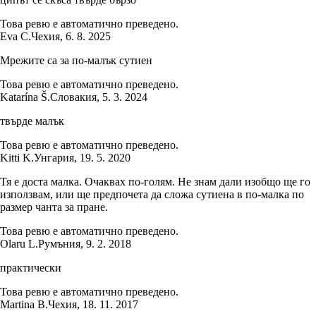
Това ревю е автоматично преведено.
Eva C.
Чехия
,
6. 8. 2025
Мрежите са за по-малък сутиен
Това ревю е автоматично преведено.
Katarína Š.
Словакия
,
5. 3. 2024
твърде малък
Това ревю е автоматично преведено.
Kitti K.
Унгария
,
19. 5. 2020
Тя е доста малка. Очаквах по-голям. Не знам дали изобщо ще го
използвам, или ще предпочета да сложа сутиена в по-малка по
размер чанта за пране.
Това ревю е автоматично преведено.
Olaru L.
Румъния
,
9. 2. 2018
практически
Това ревю е автоматично преведено.
Martina B.
Чехия
,
18. 11. 2017