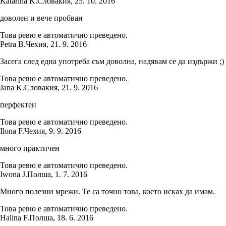
Katarina K.
Словакия
,
25. 10. 2016
доволен и вече пробван
Това ревю е автоматично преведено.
Petra B.
Чехия
,
21. 9. 2016
Засега след една употреба съм доволна, надявам се да издържи ;)
Това ревю е автоматично преведено.
Jana K.
Словакия
,
21. 9. 2016
перфектен
Това ревю е автоматично преведено.
Ilona F.
Чехия
,
9. 9. 2016
много практичен
Това ревю е автоматично преведено.
Iwona J.
Полша
,
1. 7. 2016
Много полезни мрежи. Те са точно това, което исках да имам.
Това ревю е автоматично преведено.
Halina F.
Полша
,
18. 6. 2016