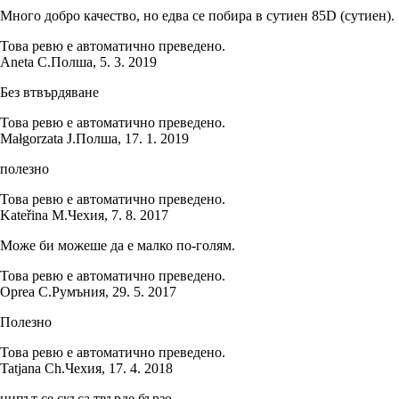
Много добро качество, но едва се побира в сутиен 85D (сутиен).
Това ревю е автоматично преведено.
Aneta C.
Полша
,
5. 3. 2019
Без втвърдяване
Това ревю е автоматично преведено.
Małgorzata J.
Полша
,
17. 1. 2019
полезно
Това ревю е автоматично преведено.
Kateřina M.
Чехия
,
7. 8. 2017
Може би можеше да е малко по-голям.
Това ревю е автоматично преведено.
Oprea C.
Румъния
,
29. 5. 2017
Полезно
Това ревю е автоматично преведено.
Tatjana Ch.
Чехия
,
17. 4. 2018
ципът се скъса твърде бързо