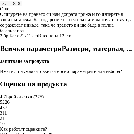
13. – 18. 8.
Още
Осигурете на прането си най-добрата грижа и го изперете в
защитна мрежа. Благодарение на нея платът и дантелата няма да
се разкъсат никъде, така че прането ви ще бъде в пълна
безопасност.
2 бр.
Бели
21x11 cm
Височина 12 cm
Всички параметри
Размери, материал, ...
Запитване за продукта
Имате ли нужда от съвет относно параметрите или избора?
Оценки на продукта
4.7
Брой оценки
(
275
)
5
226
4
37
3
11
2
1
1
0
Как работят оценките?