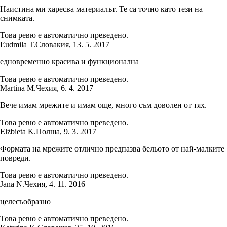
Наистина ми харесва материалът. Те са точно като тези на
снимката.
Това ревю е автоматично преведено.
Ľudmila T.
Словакия
,
13. 5. 2017
едновременно красива и функционална
Това ревю е автоматично преведено.
Martina M.
Чехия
,
6. 4. 2017
Вече имам мрежите и имам още, много съм доволен от тях.
Това ревю е автоматично преведено.
Elżbieta K.
Полша
,
9. 3. 2017
Формата на мрежите отлично предпазва бельото от най-малките
повреди.
Това ревю е автоматично преведено.
Jana N.
Чехия
,
4. 11. 2016
целесъобразно
Това ревю е автоматично преведено.