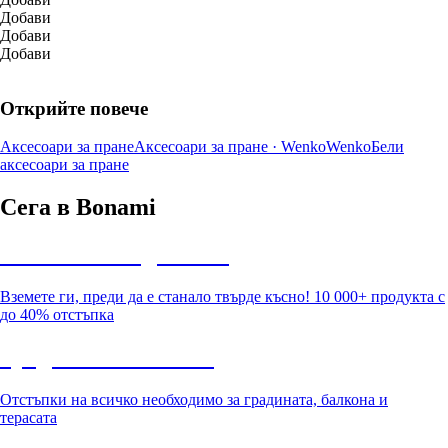
Добави
Добави
Добави
Открийте повече
Аксесоари за пране
Аксесоари за пране · Wenko
Wenko
Бели
аксесоари за пране
Сега в Bonami
Summer Sale до -40%
Вземете ги, преди да е станало твърде късно! 10 000+ продукта с
до 40% отстъпка
Градина с отстъпка
Отстъпки на всичко необходимо за градината, балкона и
терасата