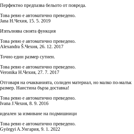
Перфектно предпазва бельото от повреда.
Това ревю е автоматично преведено.
Jana H.
Чехия
,
15. 5. 2019
Изпълнява своята функция
Това ревю е автоматично преведено.
Alexandra Š.
Чехия
,
26. 12. 2017
Точно един размер сутиен.
Това ревю е автоматично преведено.
Veronika H.
Чехия
,
27. 7. 2017
Отговаря на очакванията, солиден материал, но малко по-малък
размер. Наистина бърза доставка!
Това ревю е автоматично преведено.
Ivana J.
Чехия
,
8. 9. 2016
идеален за измиване на подмишници
Това ревю е автоматично преведено.
Györgyi A.
Унгария
,
9. 1. 2022