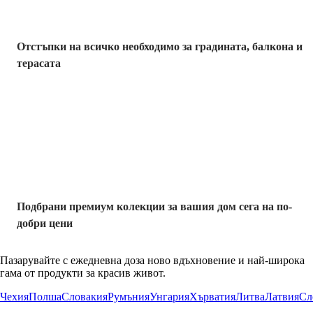
Отстъпки на всичко необходимо за градината, балкона и
терасата
Премиум с
отстъпка
Подбрани премиум колекции за вашия дом сега на по-
добри цени
Пазарувайте с ежедневна доза ново вдъхновение и най-широка
гама от продукти за красив живот.
Чехия
Полша
Словакия
Румъния
Унгария
Хърватия
Литва
Латвия
Сл