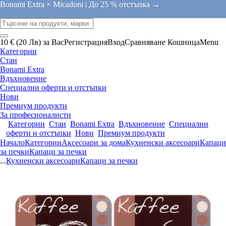
Bonami Extra × Micadoni |
До 25 % отстъпка →
10 € (20 Лв) за Вас
Регистрация
Вход
Сравняване
Кошница
Menu
Категории
Стаи
Bonami Extra
Вдъхновение
Специални оферти и отстъпки
Нови
Премиум продукти
За професионалисти
Категории
Стаи
Bonami Extra
Вдъхновение
Специални
оферти и отстъпки
Нови
Премиум продукти
Начало
Категории
Аксесоари за дома
Кухненски аксесоари
Капаци
за печки
Капаци за печки
...
Кухненски аксесоари
Капаци за печки