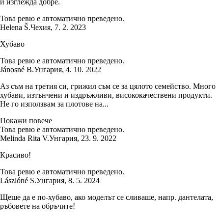
и изглежда добре.
Това ревю е автоматично преведено.
Helena Š.
Чехия
,
7. 2. 2023
Хубаво
Това ревю е автоматично преведено.
Jánosné B.
Унгария
,
4. 10. 2022
Аз съм на третия си, грижил съм се за цялото семейство. Много
хубави, изтънчени и издръжливи, висококачествени продукти.
Не го използвам за плотове на...
Покажи повече
Това ревю е автоматично преведено.
Melinda Rita V.
Унгария
,
23. 9. 2022
Красиво!
Това ревю е автоматично преведено.
Lászlóné S.
Унгария
,
8. 5. 2024
Щеше да е по-хубаво, ако моделът се сливаше, напр. дантелата,
ръбовете на обръчите!