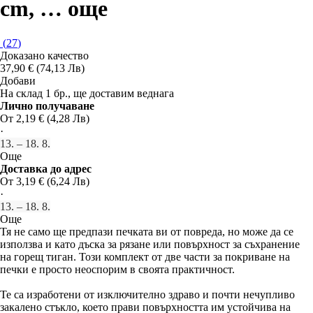
cm
, …
още
(
27
)
Доказано качество
37,90 € (74,13 Лв)
Добави
На склад 1 бр., ще доставим веднага
Лично получаване
От 2,19 € (4,28 Лв)
·
13. – 18. 8.
Още
Доставка до адрес
От 3,19 € (6,24 Лв)
·
13. – 18. 8.
Още
Тя не само ще предпази печката ви от повреда, но може да се
използва и като дъска за рязане или повърхност за съхранение
на горещ тиган. Този комплект от две части за покриване на
печки е просто неоспорим в своята практичност.
Те са изработени от изключително здраво и почти нечупливо
закалено стъкло, което прави повърхността им устойчива на