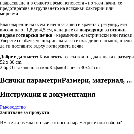
надраскване и в същото време непореста - по този начин се
предотвратява натрупването на всякакви бактерии или
миризми.
Благодарение на осемте неплъзгащи се крачета с регулируема
височина от 1,8 до 4,5 см, капаците са
подходящи за всички
видове готварски печки
- керамични, електрически или газови.
Уверете се обаче, че покривалата са се охладили напълно, преди
да ги поставите върху готварската печка.
Добре е да знаете:
Комплектът се състои от два капака с размери
52 x 30 cm.
2 бр.
От закалено стъкло
Кафяви
С печат
30x52 cm
Всички параметри
Размери, материал, ...
Инструкции и документация
Ръководство
Запитване за продукта
Имате ли нужда от съвет относно параметрите или избора?