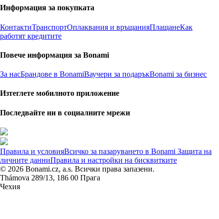
Информация за покупката
Контакти
Транспорт
Оплаквания и връщания
Плащане
Как
работят кредитите
Повече информация за Bonami
За нас
Брандове в Bonami
Ваучери за подарък
Bonami за бизнес
Изтеглете мобилното приложение
Последвайте ни в социалните мрежи
Правила и условия
Всичко за пазаруването в Bonami
Защита на
личните данни
Правила и настройки на бисквитките
© 2026 Bonami.cz, a.s. Всички права запазени.
Thámova 289/13, 186 00 Прага
Чехия