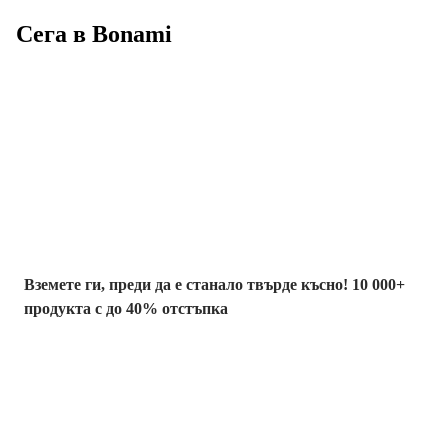
Сега в Bonami
Summer Sale до
-40%
Вземете ги, преди да е станало твърде късно! 10 000+
продукта с до 40% отстъпка
Градина с
отстъпка