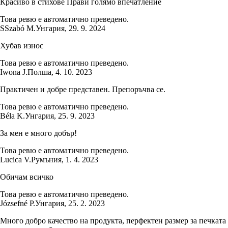
Красиво в стихове Прави голямо впечатление
Това ревю е автоматично преведено.
S
Szabó M.
Унгария
,
29. 9. 2024
Хубав износ
Това ревю е автоматично преведено.
Iwona J.
Полша
,
4. 10. 2023
Практичен и добре представен. Препоръчва се.
Това ревю е автоматично преведено.
Béla K.
Унгария
,
25. 9. 2023
За мен е много добър!
Това ревю е автоматично преведено.
Lucica V.
Румъния
,
1. 4. 2023
Обичам всичко
Това ревю е автоматично преведено.
Józsefné P.
Унгария
,
25. 2. 2023
Много добро качество на продукта, перфектен размер за печката