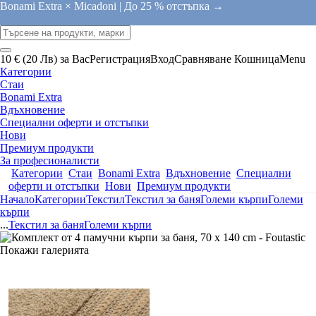
Bonami Extra × Micadoni |
До 25 % отстъпка →
10 € (20 Лв) за Вас
Регистрация
Вход
Сравняване
Кошница
Menu
Категории
Стаи
Bonami Extra
Вдъхновение
Специални оферти и отстъпки
Нови
Премиум продукти
За професионалисти
Категории
Стаи
Bonami Extra
Вдъхновение
Специални
оферти и отстъпки
Нови
Премиум продукти
Начало
Категории
Текстил
Текстил за баня
Големи кърпи
Големи
кърпи
...
Текстил за баня
Големи кърпи
Покажи галерията