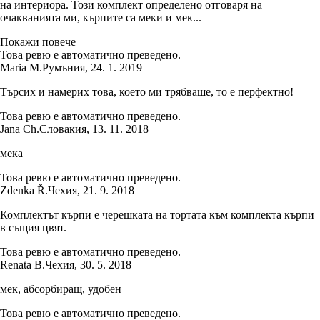
на интериора. Този комплект определено отговаря на
очакванията ми, кърпите са меки и мек...
Покажи повече
Това ревю е автоматично преведено.
Maria M.
Румъния
,
24. 1. 2019
Търсих и намерих това, което ми трябваше, то е перфектно!
Това ревю е автоматично преведено.
Jana Ch.
Словакия
,
13. 11. 2018
мека
Това ревю е автоматично преведено.
Zdenka Ř.
Чехия
,
21. 9. 2018
Комплектът кърпи е черешката на тортата към комплекта кърпи
в същия цвят.
Това ревю е автоматично преведено.
Renata B.
Чехия
,
30. 5. 2018
мек, абсорбиращ, удобен
Това ревю е автоматично преведено.