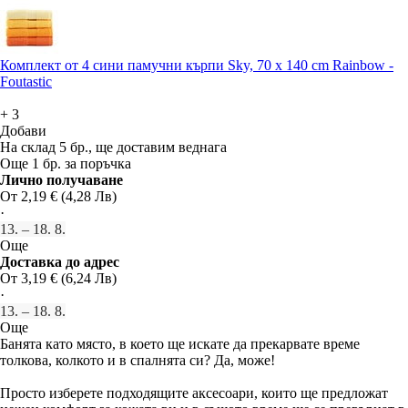
Комплект от 4 сини памучни кърпи Sky, 70 x 140 cm Rainbow -
Foutastic
+
3
Добави
На склад 5 бр., ще доставим веднага
Още 1 бр. за поръчка
Лично получаване
От 2,19 € (4,28 Лв)
·
13. – 18. 8.
Още
Доставка до адрес
От 3,19 € (6,24 Лв)
·
13. – 18. 8.
Още
Банята като място, в което ще искате да прекарвате време
толкова, колкото и в спалнята си? Да, може!
Просто изберете подходящите аксесоари, които ще предложат