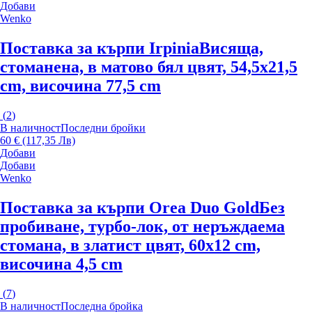
Добави
Wenko
Поставка за кърпи Irpinia
Висяща,
стоманена, в матово бял цвят, 54,5x21,5
cm, височина 77,5 cm
(
2
)
В наличност
Последни бройки
60 € (117,35 Лв)
Добави
Добави
Wenko
Поставка за кърпи Orea Duo Gold
Без
пробиване, турбо-лок, от неръждаема
стомана, в златист цвят, 60x12 cm,
височина 4,5 cm
(
7
)
В наличност
Последна бройка