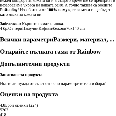
нежен комфорт за кожата ви и в същото време ще се превърнат в
незабравима украса на вашата баня. А точно такива са обеците
Райънбоу
! Изработени от
100% памук
, те са меки и ще бъдат
като ласка за кожата ви.
Забележка:
Кърпите нямат каишка.
4 бр.
От тери
Памучни
Кафяви/бежови
70x140 cm
Всички параметри
Размери, материал, ...
Открийте пълната гама от Rainbow
Допълнителни продукти
Запитване за продукта
Имате ли нужда от съвет относно параметрите или избора?
Оценки на продукта
4.8
Брой оценки
(
224
)
5
203
4
18