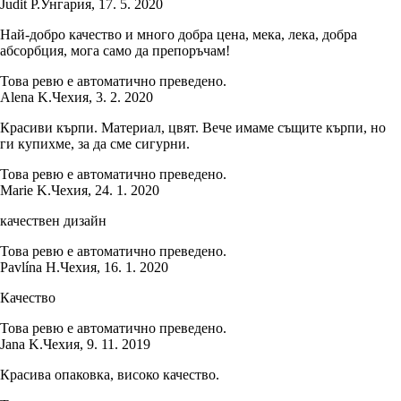
Judit P.
Унгария
,
17. 5. 2020
Най-добро качество и много добра цена, мека, лека, добра
абсорбция, мога само да препоръчам!
Това ревю е автоматично преведено.
Alena K.
Чехия
,
3. 2. 2020
Красиви кърпи. Материал, цвят. Вече имаме същите кърпи, но
ги купихме, за да сме сигурни.
Това ревю е автоматично преведено.
Marie K.
Чехия
,
24. 1. 2020
качествен дизайн
Това ревю е автоматично преведено.
Pavlína H.
Чехия
,
16. 1. 2020
Качество
Това ревю е автоматично преведено.
Jana K.
Чехия
,
9. 11. 2019
Красива опаковка, високо качество.