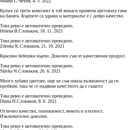
Milana C.
Чехия
,
4. 3. 2022
Купих си трети комплект и той винаги променя цветовата гама
на банята. Кърпите са здрави и материалът е с добро качество.
Това ревю е автоматично преведено.
Helena B.
Словакия
,
18. 11. 2021
Това ревю е автоматично преведено.
Zdenka K.
Словакия
,
21. 10. 2021
Красиви бебешки кърпи. Доволен съм от качествения продукт.
Това ревю е автоматично преведено.
Slávka N.
Словакия
,
26. 6. 2021
Много хубави цветове, още не съм имала възможност да ги
пробвам, така че се надявам качеството да е същото
Това ревю е автоматично преведено.
Diana H.
Словакия
,
8. 6. 2021
Отлично качество, попиваемост, мекота и плътност.
Изключително доволен.
Това ревю е автоматично преведено.