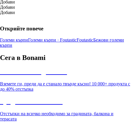
Добави
Добави
Добави
Открийте повече
Големи кърпи
Големи кърпи · Foutastic
Foutastic
Бежови големи
кърпи
Сега в Bonami
Summer Sale до -40%
Вземете ги, преди да е станало твърде късно! 10 000+ продукта с
до 40% отстъпка
Градина с отстъпка
Отстъпки на всичко необходимо за градината, балкона и
терасата