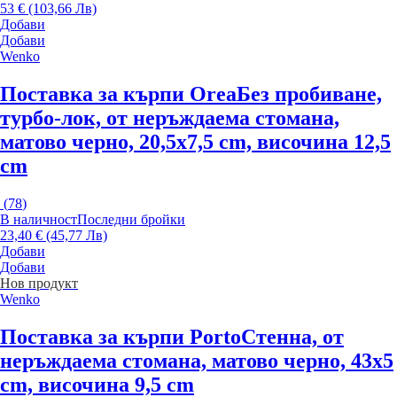
53 € (103,66 Лв)
Добави
Добави
Wenko
Поставка за кърпи Orea
Без пробиване,
турбо-лок, от неръждаема стомана,
матово черно, 20,5x7,5 cm, височина 12,5
cm
(
78
)
В наличност
Последни бройки
23,40 € (45,77 Лв)
Добави
Добави
Нов продукт
Wenko
Поставка за кърпи Porto
Стенна, от
неръждаема стомана, матово черно, 43x5
cm, височина 9,5 cm