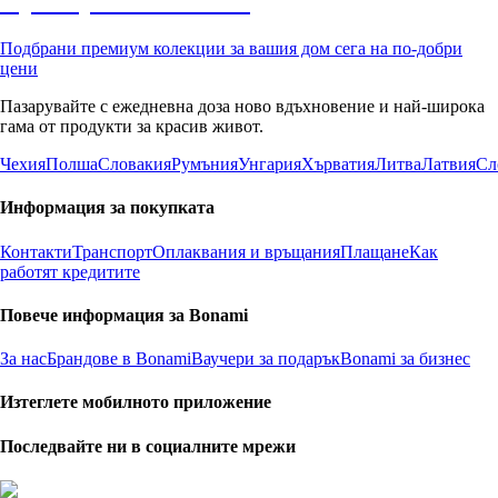
Премиум с отстъпка
Подбрани премиум колекции за вашия дом сега на по-добри
цени
Пазарувайте с ежедневна доза ново вдъхновение и най-широка
гама от продукти за красив живот.
Чехия
Полша
Словакия
Румъния
Унгария
Хърватия
Литва
Латвия
Сл
Информация за покупката
Контакти
Транспорт
Оплаквания и връщания
Плащане
Как
работят кредитите
Повече информация за Bonami
За нас
Брандове в Bonami
Ваучери за подарък
Bonami за бизнес
Изтеглете мобилното приложение
Последвайте ни в социалните мрежи