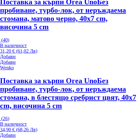
Поставка за кърпи Orea Uno
Без
пробиване, турбо-лок, от неръждаема
стомана, матово черно, 40x7 cm,
височина 5 cm
(
40
)
В наличност
31,20 € (61,02 Лв)
Добави
Добави
Wenko
Поставка за кърпи Orea Uno
Без
пробиване, турбо-лок, от неръждаема
стомана, в блестящо сребрист цвят, 40x7
cm, височина 5 cm
(
26
)
В наличност
34,90 € (68,26 Лв)
Добави