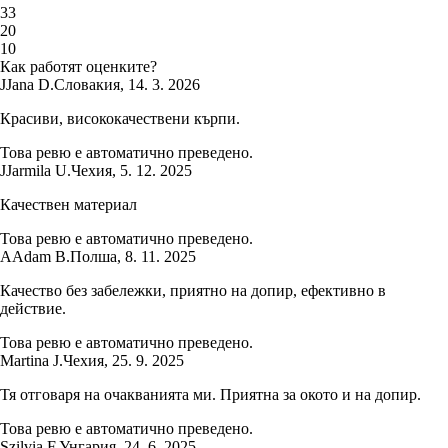
3
3
2
0
1
0
Как работят оценките?
J
Jana D.
Словакия
,
14. 3. 2026
Красиви, висококачествени кърпи.
Това ревю е автоматично преведено.
J
Jarmila U.
Чехия
,
5. 12. 2025
Качествен материал
Това ревю е автоматично преведено.
A
Adam B.
Полша
,
8. 11. 2025
Качество без забележки, приятно на допир, ефективно в
действие.
Това ревю е автоматично преведено.
Martina J.
Чехия
,
25. 9. 2025
Тя отговаря на очакванията ми. Приятна за окото и на допир.
Това ревю е автоматично преведено.
Szilvia F.
Унгария
,
24. 6. 2025