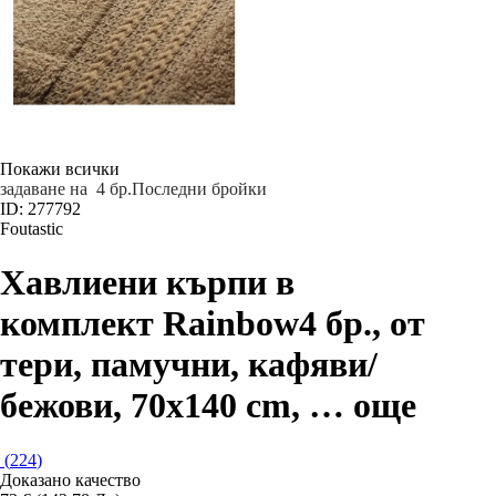
Покажи всички
задаване на 4 бр.
Последни бройки
ID: 277792
Foutastic
Хавлиени кърпи в
комплект Rainbow
4 бр., от
тери, памучни, кафяви/
бежови, 70x140 cm
, …
още
(
224
)
Доказано качество