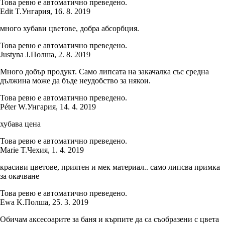
Това ревю е автоматично преведено.
Edit T.
Унгария
,
16. 8. 2019
много хубави цветове, добра абсорбция.
Това ревю е автоматично преведено.
Justyna J.
Полша
,
2. 8. 2019
Много добър продукт. Само липсата на закачалка със средна
дължина може да бъде неудобство за някои.
Това ревю е автоматично преведено.
Péter W.
Унгария
,
14. 4. 2019
хубава цена
Това ревю е автоматично преведено.
Marie T.
Чехия
,
1. 4. 2019
красиви цветове, приятен и мек материал.. само липсва примка
за окачване
Това ревю е автоматично преведено.
Ewa K.
Полша
,
25. 3. 2019
Обичам аксесоарите за баня и кърпите да са съобразени с цвета