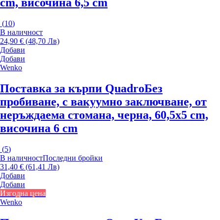
cm, височина 6,5 cm
(
10
)
В наличност
24,90 € (48,70 Лв)
Добави
Добави
Wenko
Поставка за кърпи Quadro
Без
пробиване, с вакуумно заключване, от
неръждаема стомана, черна, 60,5x5 cm,
височина 6 cm
(
5
)
В наличност
Последни бройки
31,40 € (61,41 Лв)
Добави
Добави
Изгодна цена
Wenko