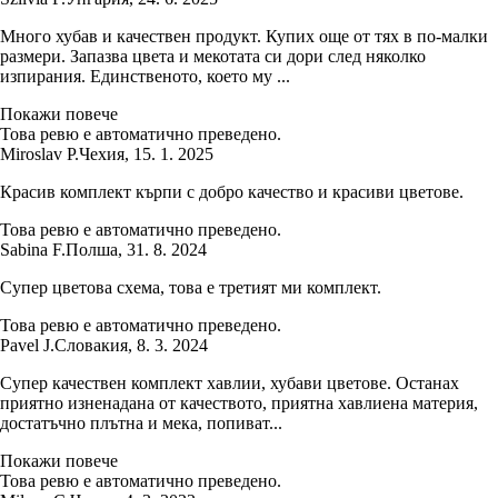
Много хубав и качествен продукт. Купих още от тях в по-малки
размери. Запазва цвета и мекотата си дори след няколко
изпирания. Единственото, което му ...
Покажи повече
Това ревю е автоматично преведено.
Miroslav P.
Чехия
,
15. 1. 2025
Красив комплект кърпи с добро качество и красиви цветове.
Това ревю е автоматично преведено.
Sabina F.
Полша
,
31. 8. 2024
Супер цветова схема, това е третият ми комплект.
Това ревю е автоматично преведено.
Pavel J.
Словакия
,
8. 3. 2024
Супер качествен комплект хавлии, хубави цветове. Останах
приятно изненадана от качеството, приятна хавлиена материя,
достатъчно плътна и мека, попиват...
Покажи повече
Това ревю е автоматично преведено.