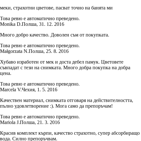
меки, страхотни цветове, пасват точно на банята ми
Това ревю е автоматично преведено.
Monika D.
Полша
,
31. 12. 2016
Много добро качество. Доволен съм от покупката.
Това ревю е автоматично преведено.
Małgorzata N.
Полша
,
25. 8. 2016
Хубаво изработен от мек и доста дебел памук. Цветовете
съвпадат с тези на снимката. Много добра покупка на добра
цена.
Това ревю е автоматично преведено.
Marcela V.
Чехия
,
1. 5. 2016
Качествен материал, снимката отговаря на действителността,
пълно удовлетворение :). Мога само да препоръчам!
Това ревю е автоматично преведено.
Mariola J.
Полша
,
21. 3. 2016
Красив комплект кърпи, качество страхотно, супер абсорбиращо
вода. Силно препоръчвам.