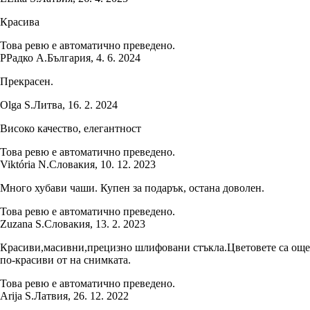
Красива
Това ревю е автоматично преведено.
Р
Радко А.
България
,
4. 6. 2024
Прекрасен.
Olga S.
Литва
,
16. 2. 2024
Високо качество, елегантност
Това ревю е автоматично преведено.
Viktória N.
Словакия
,
10. 12. 2023
Много хубави чаши. Купен за подарък, остана доволен.
Това ревю е автоматично преведено.
Zuzana S.
Словакия
,
13. 2. 2023
Красиви,масивни,прецизно шлифовани стъкла.Цветовете са още
по-красиви от на снимката.
Това ревю е автоматично преведено.
Arija S.
Латвия
,
26. 12. 2022