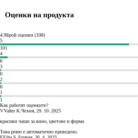
Оценки на продукта
4.9
Брой оценки
(
108
)
5
101
4
6
3
0
2
0
1
1
Как работят оценките?
V
Valter K.
Чехия
,
29. 10. 2025
красиви чаши за вино, цветове и форма
Това ревю е автоматично преведено.
E
Elita S.
Латвия
,
26. 4. 2025