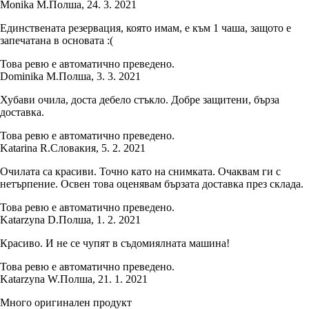
Monika M.
Полша
,
24. 3. 2021
Единствената резервация, която имам, е към 1 чаша, защото е
запечатана в основата :(
Това ревю е автоматично преведено.
Dominika M.
Полша
,
3. 3. 2021
Хубави очила, доста дебело стъкло. Добре защитени, бърза
доставка.
Това ревю е автоматично преведено.
Katarina R.
Словакия
,
5. 2. 2021
Очилата са красиви. Точно като на снимката. Очаквам ги с
нетърпение. Освен това оценявам бързата доставка през склада.
Това ревю е автоматично преведено.
Katarzyna D.
Полша
,
1. 2. 2021
Красиво. И не се чупят в съдомиялната машина!
Това ревю е автоматично преведено.
Katarzyna W.
Полша
,
21. 1. 2021
Много оригинален продукт