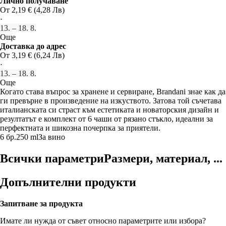
Лично получаване
От 2,19 € (4,28 Лв)
·
13. – 18. 8.
Още
Доставка до адрес
От 3,19 € (6,24 Лв)
·
13. – 18. 8.
Още
Когато става въпрос за хранене и сервиране, Brandani знае как да
ги превърне в произведение на изкуството. Затова той съчетава
италианската си страст към естетиката и новаторския дизайн и
резултатът е комплект от 6 чаши от рязано стъкло, идеални за
перфектната и шикозна почерпка за приятели.
6 бр.
250 ml
За вино
Всички параметри
Размери, материал, ...
Допълнителни продукти
Запитване за продукта
Имате ли нужда от съвет относно параметрите или избора?