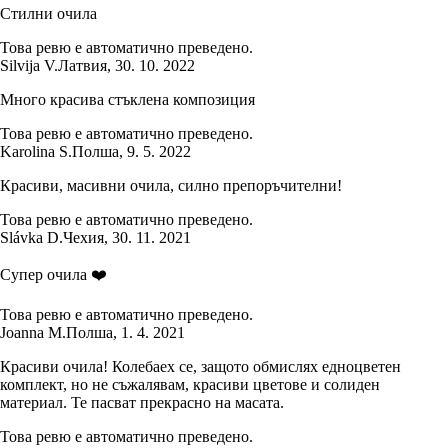
Стилни очила
Това ревю е автоматично преведено.
Silvija V.
Латвия
,
30. 10. 2022
Много красива стъклена композиция
Това ревю е автоматично преведено.
Karolina S.
Полша
,
9. 5. 2022
Красиви, масивни очила, силно препоръчителни!
Това ревю е автоматично преведено.
Slávka D.
Чехия
,
30. 11. 2021
Супер очила ❤️
Това ревю е автоматично преведено.
Joanna M.
Полша
,
1. 4. 2021
Красиви очила! Колебаех се, защото обмислях едноцветен
комплект, но не съжалявам, красиви цветове и солиден
материал. Те пасват прекрасно на масата.
Това ревю е автоматично преведено.