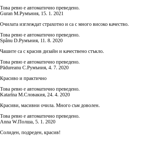
Това ревю е автоматично преведено.
Guran M.
Румъния
,
15. 1. 2021
Очилата изглеждат страхотно и са с много високо качество.
Това ревю е автоматично преведено.
Spânu D.
Румъния
,
11. 8. 2020
Чашите са с красив дизайн и качествено стъкло.
Това ревю е автоматично преведено.
Pădureanu C.
Румъния
,
4. 7. 2020
Красиво и практично
Това ревю е автоматично преведено.
Katarína M.
Словакия
,
24. 4. 2020
Красиви, масивни очила. Много съм доволен.
Това ревю е автоматично преведено.
Anna W.
Полша
,
5. 1. 2020
Солиден, подреден, красив!