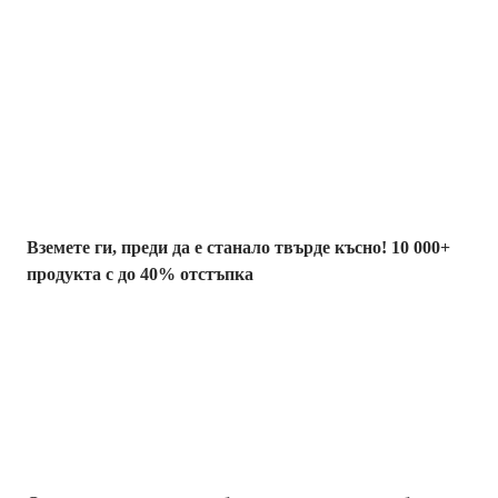
Summer Sale до
-40%
Вземете ги, преди да е станало твърде късно! 10 000+
продукта с до 40% отстъпка
Градина с
отстъпка