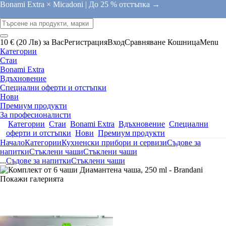
Bonami Extra × Micadoni |
До 25 % отстъпка →
10 € (20 Лв) за Вас
Регистрация
Вход
Сравняване
Кошница
Menu
Категории
Стаи
Bonami Extra
Вдъхновение
Специални оферти и отстъпки
Нови
Премиум продукти
За професионалисти
Категории
Стаи
Bonami Extra
Вдъхновение
Специални
оферти и отстъпки
Нови
Премиум продукти
Начало
Категории
Кухненски прибори и сервизи
Съдове за
напитки
Стъклени чаши
Стъклени чаши
...
Съдове за напитки
Стъклени чаши
Покажи галерията