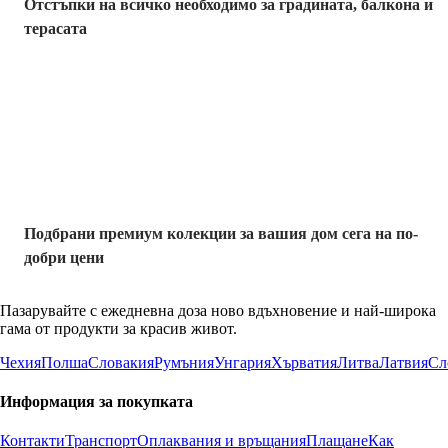
Отстъпки на всичко необходимо за градината, балкона и
терасата
Премиум с
отстъпка
Подбрани премиум колекции за вашия дом сега на по-
добри цени
Пазарувайте с ежедневна доза ново вдъхновение и най-широка
гама от продукти за красив живот.
Чехия
Полша
Словакия
Румъния
Унгария
Хърватия
Литва
Латвия
Сл
Информация за покупката
Контакти
Транспорт
Оплаквания и връщания
Плащане
Как