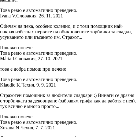
Това ревю е автоматично преведено.
Ivana V.
Словакия
,
26. 11. 2021
Обичам да пека, особено коледно, и с този помощник най-
накрая избегнах нервите на обикновените торбички за сладки,
усукването или късането им. Страхот...
Покажи повече
Това ревю е автоматично преведено.
Mária I.
Словакия
,
27. 10. 2021
това е добра помощ при печене
Това ревю е автоматично преведено.
Klaudie K.
Чехия
,
9. 9. 2021
Страхотен помощник за любители сладкари :) Винаги се дразня
с торбичката за декориране (забравям грифа как да работя с нея),
тук всичко е много просто...
Покажи повече
Това ревю е автоматично преведено.
Zuzana N.
Чехия
,
7. 7. 2021