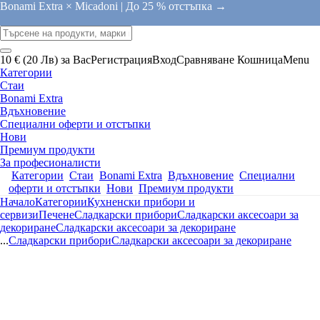
Bonami Extra × Micadoni |
До 25 % отстъпка →
10 € (20 Лв) за Вас
Регистрация
Вход
Сравняване
Кошница
Menu
Категории
Стаи
Bonami Extra
Вдъхновение
Специални оферти и отстъпки
Нови
Премиум продукти
За професионалисти
Категории
Стаи
Bonami Extra
Вдъхновение
Специални
оферти и отстъпки
Нови
Премиум продукти
Начало
Категории
Кухненски прибори и
сервизи
Печене
Сладкарски прибори
Сладкарски аксесоари за
декориране
Сладкарски аксесоари за декориране
...
Сладкарски прибори
Сладкарски аксесоари за декориране