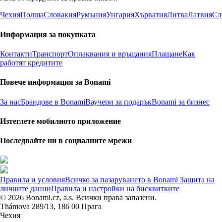
Чехия
Полша
Словакия
Румъния
Унгария
Хърватия
Литва
Латвия
Сл
Информация за покупката
Контакти
Транспорт
Оплаквания и връщания
Плащане
Как
работят кредитите
Повече информация за Bonami
За нас
Брандове в Bonami
Ваучери за подарък
Bonami за бизнес
Изтеглете мобилното приложение
Последвайте ни в социалните мрежи
Правила и условия
Всичко за пазаруването в Bonami
Защита на
личните данни
Правила и настройки на бисквитките
© 2026 Bonami.cz, a.s. Всички права запазени.
Thámova 289/13, 186 00 Прага
Чехия