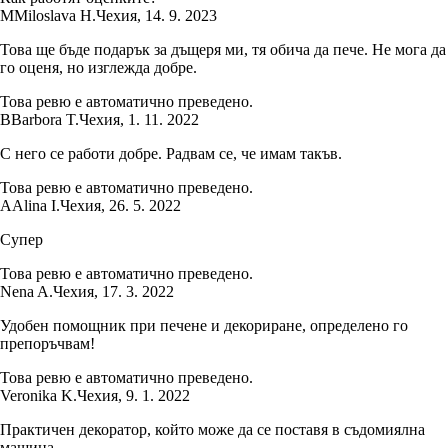
M
Miloslava H.
Чехия
,
14. 9. 2023
Това ще бъде подарък за дъщеря ми, тя обича да пече. Не мога да
го оценя, но изглежда добре.
Това ревю е автоматично преведено.
B
Barbora T.
Чехия
,
1. 11. 2022
С него се работи добре. Радвам се, че имам такъв.
Това ревю е автоматично преведено.
A
Alina I.
Чехия
,
26. 5. 2022
Супер
Това ревю е автоматично преведено.
Nena A.
Чехия
,
17. 3. 2022
Удобен помощник при печене и декориране, определено го
препоръчвам!
Това ревю е автоматично преведено.
Veronika K.
Чехия
,
9. 1. 2022
Практичен декоратор, който може да се поставя в съдомиялна
машина.