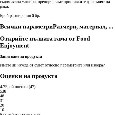
съдомиялна машина, препоръчваме приставките да се мият на
ръка.
Брой разширения 6 бр.
Всички параметри
Размери, материал, ...
Открийте пълната гама от Food
Enjoyment
Запитване за продукта
Имате ли нужда от съвет относно параметрите или избора?
Оценки на продукта
4.7
Брой оценки
(
47
)
5
38
4
8
3
1
2
0
1
0
Как работят оценките?