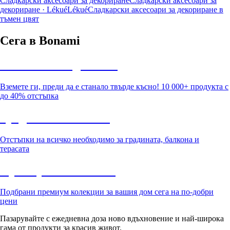
Сладкарски аксесоари за декориране
Сладкарски аксесоари за
декориране · Lékué
Lékué
Сладкарски аксесоари за декориране в
тъмен цвят
Сега в Bonami
Summer Sale до -40%
Вземете ги, преди да е станало твърде късно! 10 000+ продукта с
до 40% отстъпка
Градина с отстъпка
Отстъпки на всичко необходимо за градината, балкона и
терасата
Премиум с отстъпка
Подбрани премиум колекции за вашия дом сега на по-добри
цени
Пазарувайте с ежедневна доза ново вдъхновение и най-широка
гама от продукти за красив живот.