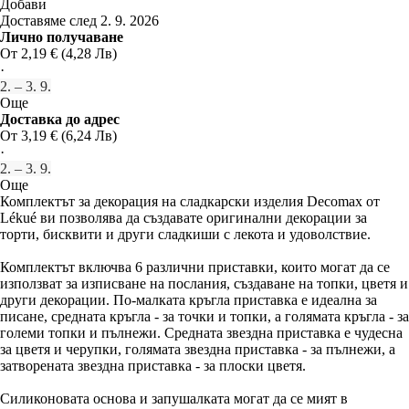
Добави
Доставяме след 2. 9. 2026
Лично получаване
От 2,19 € (4,28 Лв)
·
2. – 3. 9.
Още
Доставка до адрес
От 3,19 € (6,24 Лв)
·
2. – 3. 9.
Още
Комплектът за декорация на сладкарски изделия Decomax от
Lékué ви позволява да създавате оригинални декорации за
торти, бисквити и други сладкиши с лекота и удоволствие.
Комплектът включва 6 различни приставки, които могат да се
използват за изписване на послания, създаване на топки, цветя и
други декорации. По-малката кръгла приставка е идеална за
писане, средната кръгла - за точки и топки, а голямата кръгла - за
големи топки и пълнежи. Средната звездна приставка е чудесна
за цветя и черупки, голямата звездна приставка - за пълнежи, а
затворената звездна приставка - за плоски цветя.
Силиконовата основа и запушалката могат да се мият в