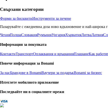
Свързани категории
Форми за бисквити
Инструменти за печене
Пазарувайте с ежедневна доза ново вдъхновение и най-широка г
Чехия
Полша
Словакия
Румъния
Унгария
Хърватия
Литва
Латвия
Сл
Информация за покупката
Контакти
Транспорт
Оплаквания и връщания
Плащане
Как работя
Повече информация за Bonami
За нас
Брандове в Bonami
Ваучери за подарък
Bonami за бизнес
Изтеглете мобилното приложение
Последвайте ни в социалните мрежи