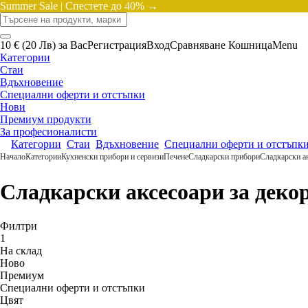
Summer Sale |
Спестете до 40% →
10 € (20 Лв) за Вас
Регистрация
Вход
Сравняване
Кошница
Menu
Категории
Стаи
Вдъхновение
Специални оферти и отстъпки
Нови
Премиум продукти
За професионалисти
Категории
Стаи
Вдъхновение
Специални оферти и отстъпк
Начало
Категории
Кухненски прибори и сервизи
Печене
Сладкарски прибори
Сладкарски ак
Сладкарски аксесоари за деко
Филтри
1
На склад
Новo
Премиум
Специални оферти и отстъпки
Цвят