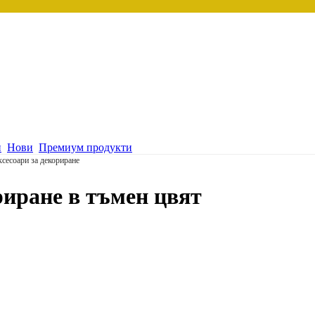
и
Нови
Премиум продукти
сесоари за декориране
риране в тъмен цвят