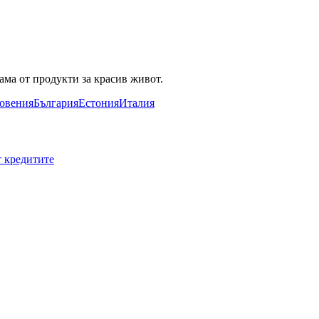
ама от продукти за красив живот.
овения
България
Естония
Италия
т кредитите