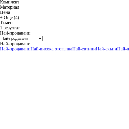
Комплект
Материал
Цена
+ Още (4)
Тъмен
1 резултат
Най-продавани
Най-продавани
Най-продавани
Най-висока отстъпка
Най-евтини
Най-скъпи
Най-