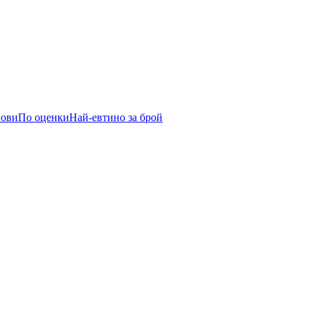
нови
По оценки
Най-евтино за брой