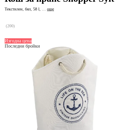
Текстилен, бял, 58 l
, …
още
(
200
)
Изгодна цена
Последни бройки