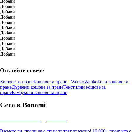
Добави
Добави
Добави
Добави
Добави
Добави
Добави
Добави
Добави
Добави
Добави
Открийте повече
Кошове за пране
Кошове за пране · Wenko
Wenko
Бели кошове за
пране
Дървени кошове за пране
Текстилни кошове за
пране
Бамбукови кошове за пране
Сега в Bonami
Summer Sale до -40%
Вземете ги, преди да е станало твърде късно! 10 000+ продукта с