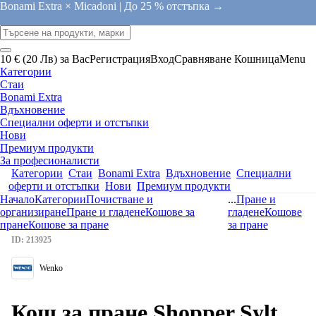
Bonami Extra × Micadoni |
До 25 % отстъпка →
10 € (20 Лв) за Вас
Регистрация
Вход
Сравняване
Кошница
Menu
Категории
Стаи
Bonami Extra
Вдъхновение
Специални оферти и отстъпки
Нови
Премиум продукти
За професионалисти
Категории
Стаи
Bonami Extra
Вдъхновение
Специални
оферти и отстъпки
Нови
Премиум продукти
Начало
Категории
Почистване и
...
Пране и
организиране
Пране и гладене
Кошове за
гладене
Кошове
пране
Кошове за пране
за пране
ID: 213925
Wenko
Кош за пране Shopper Sylt