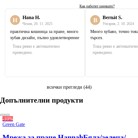
Как работят оценките?
Hana H.
Bernát S.
H
B
Чехия
,
26. 11. 2025
Унгария
,
2. 10. 2024
практична кошница за пране, много
Много хубаво, точно това
хубав дизайн, пълно удовлетворение
търсех.
Това ревю е автоматично
Това ревю е автоматичн
преведено.
преведено.
всички прегледи
(
44
)
Допълнителни продукти
-10%
Green Gate
Мрежа за пране Hannah
Бяла/зелена/