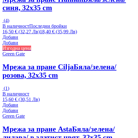
синя, 32x35 cm
(
4
)
В наличност
Последни бройки
16,50 € (32,27 Лв)
18,40 € (35,99 Лв)
Добави
Добави
Изгодна цена
Green Gate
Мрежа за пране Cilja
Бяла/зелена/
розова, 32x35 cm
(
1
)
В наличност
15,60 € (30,51 Лв)
Добави
Добави
Green Gate
Мрежа за пране Asta
Бяла/зелена/
лилава/ в златист цвят, 32x35 cm