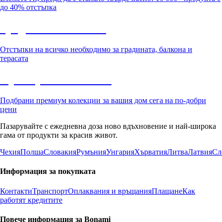
до 40% отстъпка
Градина с отстъпка
Отстъпки на всичко необходимо за градината, балкона и
терасата
Премиум с отстъпка
Подбрани премиум колекции за вашия дом сега на по-добри
цени
Пазарувайте с ежедневна доза ново вдъхновение и най-широка
гама от продукти за красив живот.
Чехия
Полша
Словакия
Румъния
Унгария
Хърватия
Литва
Латвия
Сл
Информация за покупката
Контакти
Транспорт
Оплаквания и връщания
Плащане
Как
работят кредитите
Повече информация за Bonami