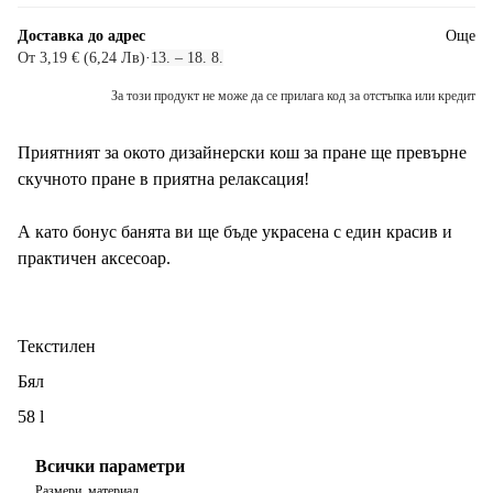
Доставка до адрес
Още
От 3,19 € (6,24 Лв)
·
13. – 18. 8.
За този продукт не може да се прилага код за отстъпка или кредит
Приятният за окото дизайнерски кош за пране ще превърне
скучното пране в приятна релаксация!
А като бонус банята ви ще бъде украсена с един красив и
практичен аксесоар.
Текстилен
Бял
58 l
Всички параметри
Размери, материал, ...