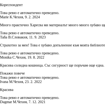
Кореспондент
Това ревю е автоматично преведено.
Marie K.
Чехия
,
9. 2. 2024
Много практично Харесва ми материалът много много хубаво ще
Това ревю е автоматично преведено.
Taňa B.
Словакия
,
11. 9. 2023
Страхотно за мен! Това е хубаво допълнение към моята библиот
Това ревю е автоматично преведено.
Monika C.
Чехия
,
19. 8. 2022
Красива солидна кошница. Със сигурност ще поръчам още една. Тя
Покажи повече
Това ревю е автоматично преведено.
Ivana M.
Чехия
,
23. 2. 2022
Красива
Това ревю е автоматично преведено.
Dagmar M.
Чехия
,
7. 12. 2021