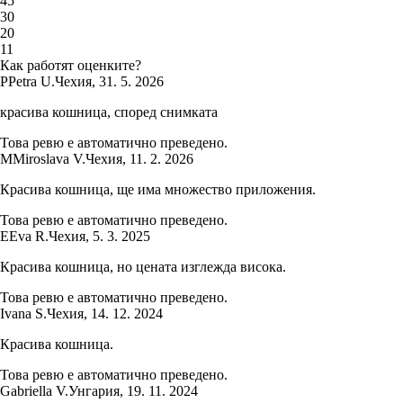
4
5
3
0
2
0
1
1
Как работят оценките?
P
Petra U.
Чехия
,
31. 5. 2026
красива кошница, според снимката
Това ревю е автоматично преведено.
M
Miroslava V.
Чехия
,
11. 2. 2026
Красива кошница, ще има множество приложения.
Това ревю е автоматично преведено.
E
Eva R.
Чехия
,
5. 3. 2025
Красива кошница, но цената изглежда висока.
Това ревю е автоматично преведено.
Ivana S.
Чехия
,
14. 12. 2024
Красива кошница.
Това ревю е автоматично преведено.
Gabriella V.
Унгария
,
19. 11. 2024