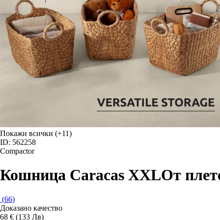
Покажи всички
(+11)
ID: 562258
Compactor
Кошница Caracas XXL
От плете
(
66
)
Доказано качество
68 € (133 Лв)