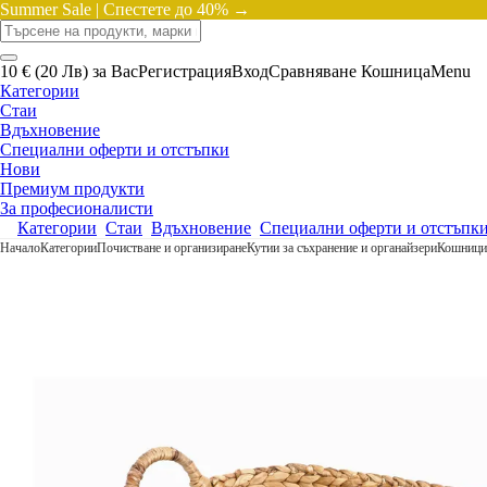
Summer Sale |
Спестете до 40% →
10 € (20 Лв) за Вас
Регистрация
Вход
Сравняване
Кошница
Menu
Категории
Стаи
Вдъхновение
Специални оферти и отстъпки
Нови
Премиум продукти
За професионалисти
Категории
Стаи
Вдъхновение
Специални оферти и отстъпк
Начало
Категории
Почистване и организиране
Кутии за съхранение и органайзери
Кошници