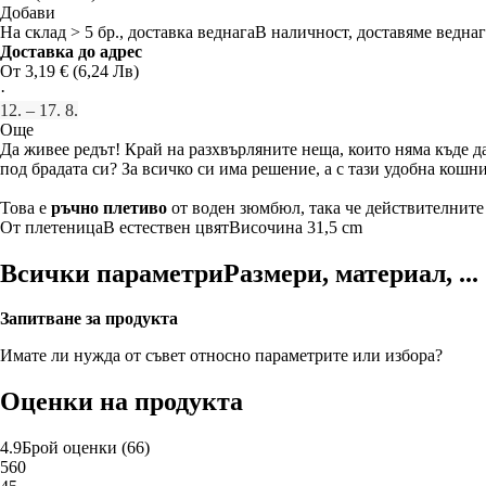
Добави
На склад > 5 бр., доставка веднага
В наличност, доставяме веднаг
Доставка до адрес
От 3,19 € (6,24 Лв)
·
12. – 17. 8.
Още
Да живее редът! Край на разхвърляните неща, които няма къде да 
под брадата си? За всичко си има решение, а с тази удобна кошн
Това е
ръчно плетиво
от воден зюмбюл, така че действителните 
От плетеница
В естествен цвят
Височина 31,5 cm
Всички параметри
Размери, материал, ...
Запитване за продукта
Имате ли нужда от съвет относно параметрите или избора?
Оценки на продукта
4.9
Брой оценки
(
66
)
5
60