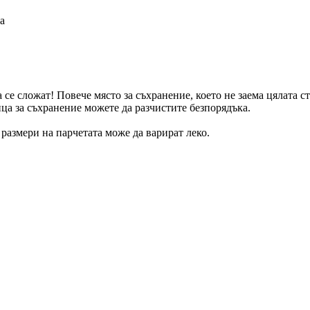
а
се сложат! Повече място за съхранение, което не заема цялата ст
ица за съхранение можете да разчистите безпорядъка.
размери на парчетата може да варират леко.