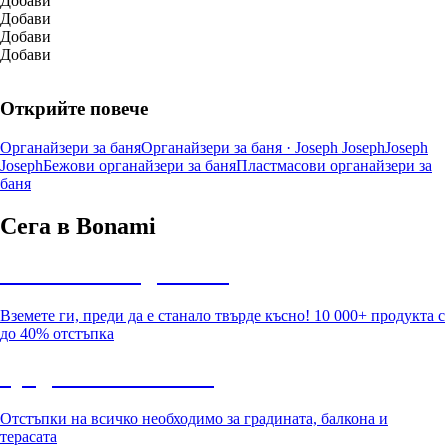
Добави
Добави
Добави
Добави
Открийте повече
Органайзери за баня
Органайзери за баня · Joseph Joseph
Joseph
Joseph
Бежови органайзери за баня
Пластмасови органайзери за
баня
Сега в Bonami
Summer Sale до -40%
Вземете ги, преди да е станало твърде късно! 10 000+ продукта с
до 40% отстъпка
Градина с отстъпка
Отстъпки на всичко необходимо за градината, балкона и
терасата