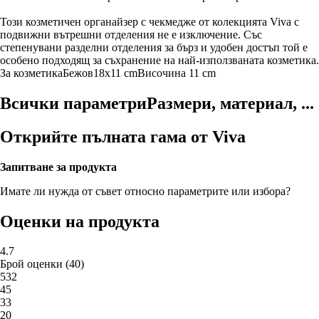
Този козметичен органайзер с чекмедже от колекцията Viva с
подвижни вътрешни отделения не е изключение. Със
степенувани разделни отделения за бърз и удобен достъп той е
особено подходящ за съхранение на най-използваната козметика.
За козметика
Бежов
18x11 cm
Височина 11 cm
Всички параметри
Размери, материал, ...
Открийте пълната гама от Viva
Запитване за продукта
Имате ли нужда от съвет относно параметрите или избора?
Оценки на продукта
4.7
Брой оценки
(
40
)
5
32
4
5
3
3
2
0