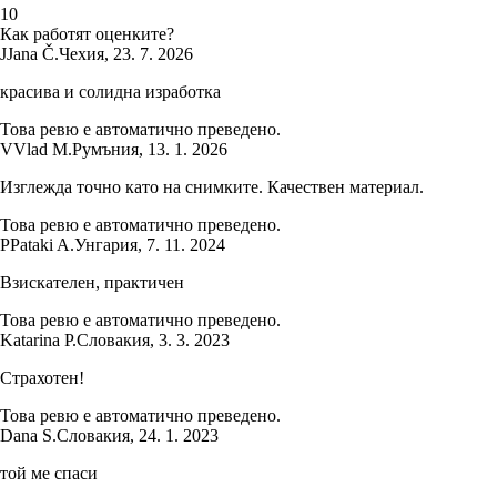
1
0
Как работят оценките?
J
Jana Č.
Чехия
,
23. 7. 2026
красива и солидна изработка
Това ревю е автоматично преведено.
V
Vlad M.
Румъния
,
13. 1. 2026
Изглежда точно като на снимките. Качествен материал.
Това ревю е автоматично преведено.
P
Pataki A.
Унгария
,
7. 11. 2024
Взискателен, практичен
Това ревю е автоматично преведено.
Katarina P.
Словакия
,
3. 3. 2023
Страхотен!
Това ревю е автоматично преведено.
Dana S.
Словакия
,
24. 1. 2023
той ме спаси