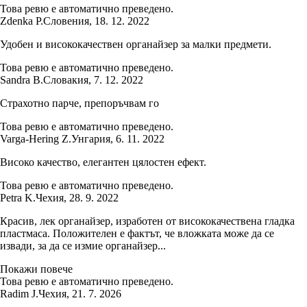
Това ревю е автоматично преведено.
Zdenka P.
Словения
,
18. 12. 2022
Удобен и висококачествен органайзер за малки предмети.
Това ревю е автоматично преведено.
Sandra B.
Словакия
,
7. 12. 2022
Страхотно парче, препоръчвам го
Това ревю е автоматично преведено.
Varga-Hering Z.
Унгария
,
6. 11. 2022
Високо качество, елегантен цялостен ефект.
Това ревю е автоматично преведено.
Petra K.
Чехия
,
28. 9. 2022
Красив, лек органайзер, изработен от висококачествена гладка
пластмаса. Положителен е фактът, че вложката може да се
извади, за да се измие органайзер...
Покажи повече
Това ревю е автоматично преведено.
Radim J.
Чехия
,
21. 7. 2026