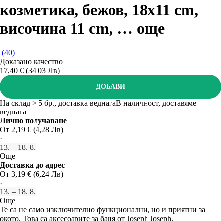
козметика, бежов, 18x11 cm,
височина 11 cm
, …
още
(
40
)
Доказано качество
17,40 € (34,03 Лв)
ДОБАВИ
На склад > 5 бр., доставка веднага
В наличност, доставяме
веднага
Лично получаване
От 2,19 € (4,28 Лв)
·
13. – 18. 8.
Още
Доставка до адрес
От 3,19 € (6,24 Лв)
·
13. – 18. 8.
Още
Те са не само изключително функционални, но и приятни за
окото. Това са аксесоарите за баня от Joseph Joseph.