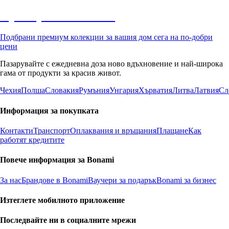
Премиум с отстъпка
Подбрани премиум колекции за вашия дом сега на по-добри
цени
Пазарувайте с ежедневна доза ново вдъхновение и най-широка
гама от продукти за красив живот.
Чехия
Полша
Словакия
Румъния
Унгария
Хърватия
Литва
Латвия
Сл
Информация за покупката
Контакти
Транспорт
Оплаквания и връщания
Плащане
Как
работят кредитите
Повече информация за Bonami
За нас
Брандове в Bonami
Ваучери за подарък
Bonami за бизнес
Изтеглете мобилното приложение
Последвайте ни в социалните мрежи