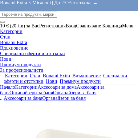
Bonami Extra × Micadoni |
До 25 % отстъпка →
10 € (20 Лв) за Вас
Регистрация
Вход
Сравняване
Кошница
Menu
Категории
Стаи
Bonami Extra
Вдъхновение
Специални оферти и отстъпки
Нови
Премиум продукти
За професионалисти
Категории
Стаи
Bonami Extra
Вдъхновение
Специални
оферти и отстъпки
Нови
Премиум продукти
Начало
Категории
Аксесоари за дома
Аксесоари за
баня
Органайзери за баня
Органайзери за баня
...
Аксесоари за баня
Органайзери за баня