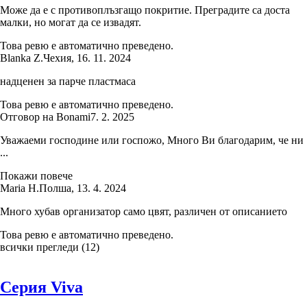
Може да е с противоплъзгащо покритие. Преградите са доста
малки, но могат да се извадят.
Това ревю е автоматично преведено.
Blanka Z.
Чехия
,
16. 11. 2024
надценен за парче пластмаса
Това ревю е автоматично преведено.
Отговор на Bonami
7. 2. 2025
Уважаеми господине или госпожо, Много Ви благодарим, че ни
...
Покажи повече
Maria H.
Полша
,
13. 4. 2024
Много хубав организатор само цвят, различен от описанието
Това ревю е автоматично преведено.
всички прегледи
(
12
)
Серия Viva