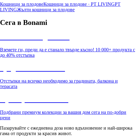
Кошници за плодове
Кошници за плодове · PT LIVING
PT
LIVING
Жълти кошници за плодове
Сега в Bonami
Summer Sale до -40%
Вземете ги, преди да е станало твърде късно! 10 000+ продукта с
до 40% отстъпка
Градина с отстъпка
Отстъпки на всичко необходимо за градината, балкона и
терасата
Премиум с отстъпка
Подбрани премиум колекции за вашия дом сега на по-добри
цени
Пазарувайте с ежедневна доза ново вдъхновение и най-широка
гама от продукти за красив живот.