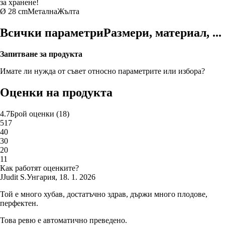
за хранене!
Ø 28 cm
Метална
Жълта
Всички параметри
Размери, материал, ...
Запитване за продукта
Имате ли нужда от съвет относно параметрите или избора?
Оценки на продукта
4.7
Брой оценки
(
18
)
5
17
4
0
3
0
2
0
1
1
Как работят оценките?
J
Judit S.
Унгария
,
18. 1. 2026
Той е много хубав, достатъчно здрав, държи много плодове,
перфектен.
Това ревю е автоматично преведено.