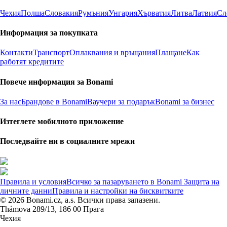
Чехия
Полша
Словакия
Румъния
Унгария
Хърватия
Литва
Латвия
Сл
Информация за покупката
Контакти
Транспорт
Оплаквания и връщания
Плащане
Как
работят кредитите
Повече информация за Bonami
За нас
Брандове в Bonami
Ваучери за подарък
Bonami за бизнес
Изтеглете мобилното приложение
Последвайте ни в социалните мрежи
Правила и условия
Всичко за пазаруването в Bonami
Защита на
личните данни
Правила и настройки на бисквитките
© 2026 Bonami.cz, a.s. Всички права запазени.
Thámova 289/13, 186 00 Прага
Чехия