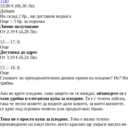
(
18
)
33,90 € (66,30 Лв)
Добави
На склад 2 бр., ще доставим веднага
Още > 5 бр. за поръчка
Лично получаване
От 2,19 € (4,28 Лв)
·
12. – 17. 8.
Още
Доставка до адрес
От 3,19 € (6,24 Лв)
·
13. – 18. 8.
Още
Спазвате ли препоръчителния дневен прием на плодове? Не? Но
трябва.
Ако не ядете плодове, само защото не се виждат,
обзаведете се с
тази удобна и елегантна купа за плодове.
Тя е с телена лайсна,
така че лесно можете да видите дали кивито, за което копнеете,
се крие под огромно помело или продълговат банан.
Това не е просто купа за плодове.
Това е малко телено
произведение на изкуството, което красиво ще украси масата ви