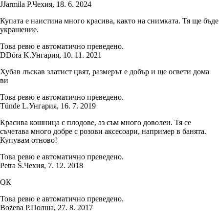
J
Jarmila P.
Чехия
,
18. 6. 2024
Купата е наистина много красива, както на снимката. Тя ще бъде
украшение.
Това ревю е автоматично преведено.
D
Dóra K.
Унгария
,
10. 11. 2021
Хубав лъскав златист цвят, размерът е добър и ще освети дома
ви
Това ревю е автоматично преведено.
Tünde L.
Унгария
,
16. 7. 2019
Красива кошница с плодове, аз съм много доволен. Тя се
съчетава много добре с розови аксесоари, например в банята.
Купувам отново!
Това ревю е автоматично преведено.
Petra Š.
Чехия
,
7. 12. 2018
ОК
Това ревю е автоматично преведено.
Bożena P.
Полша
,
27. 8. 2017