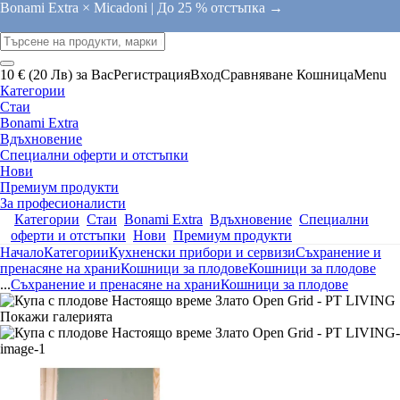
Bonami Extra × Micadoni |
До 25 % отстъпка →
10 € (20 Лв) за Вас
Регистрация
Вход
Сравняване
Кошница
Menu
Категории
Стаи
Bonami Extra
Вдъхновение
Специални оферти и отстъпки
Нови
Премиум продукти
За професионалисти
Категории
Стаи
Bonami Extra
Вдъхновение
Специални
оферти и отстъпки
Нови
Премиум продукти
Начало
Категории
Кухненски прибори и сервизи
Съхранение и
пренасяне на храни
Кошници за плодове
Кошници за плодове
...
Съхранение и пренасяне на храни
Кошници за плодове
Покажи галерията