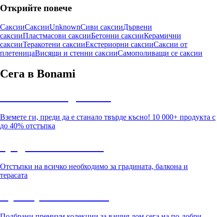
Открийте повече
Саксии
Саксии
Unknown
Сиви саксии
Дървени
саксии
Пластмасови саксии
Бетонни саксии
Керамични
саксии
Теракотени саксии
Екстериорни саксии
Саксии от
плетеница
Висящи и стенни саксии
Самополиващи се саксии
Сега в Bonami
Summer Sale до -40%
Вземете ги, преди да е станало твърде късно! 10 000+ продукта с
до 40% отстъпка
Градина с отстъпка
Отстъпки на всичко необходимо за градината, балкона и
терасата
Премиум с отстъпка
Подбрани премиум колекции за вашия дом сега на по-добри