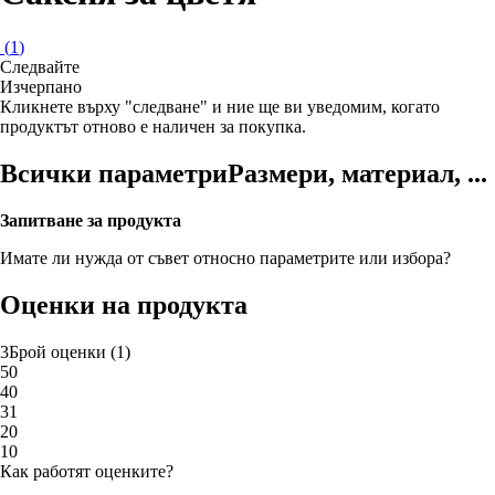
(
1
)
Следвайте
Изчерпанo
Кликнете върху "следване" и ние ще ви уведомим, когато
продуктът отново е наличен за покупка.
Всички параметри
Размери, материал, ...
Запитване за продукта
Имате ли нужда от съвет относно параметрите или избора?
Оценки на продукта
3
Брой оценки
(
1
)
5
0
4
0
3
1
2
0
1
0
Как работят оценките?