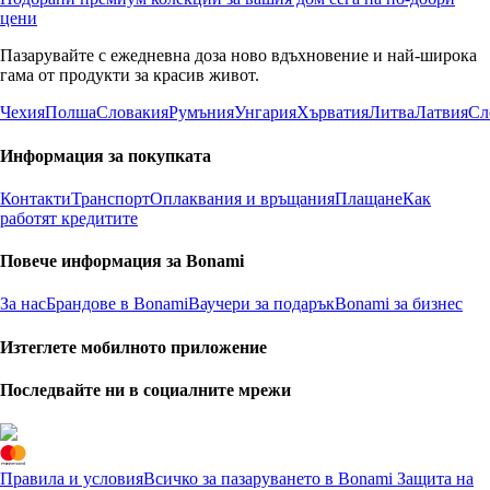
цени
Пазарувайте с ежедневна доза ново вдъхновение и най-широка
гама от продукти за красив живот.
Чехия
Полша
Словакия
Румъния
Унгария
Хърватия
Литва
Латвия
Сл
Информация за покупката
Контакти
Транспорт
Оплаквания и връщания
Плащане
Как
работят кредитите
Повече информация за Bonami
За нас
Брандове в Bonami
Ваучери за подарък
Bonami за бизнес
Изтеглете мобилното приложение
Последвайте ни в социалните мрежи
Правила и условия
Всичко за пазаруването в Bonami
Защита на