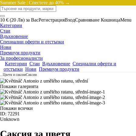
Summer Sale |
Спестете до 40% →
10 € (20 Лв) за Вас
Регистрация
Вход
Сравняване
Кошница
Menu
Категории
Стаи
Вдъхновение
Специални оферти и отстъпки
Нови
Премиум продукти
За професионалисти
Категории
Стаи
Вдъхновение
Специални оферти и
отстъпки
Нови
Премиум продукти
...
Цветя и саксии
Саксии
Покажи галерията
Покажи всички
ID: 72291
Unknown
Саксия за цветя