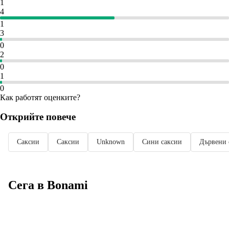
1
4
1
3
0
2
0
1
0
Как работят оценките?
Открийте повече
Саксии
Саксии
Unknown
Сини саксии
Дървени 
Сега в Bonami