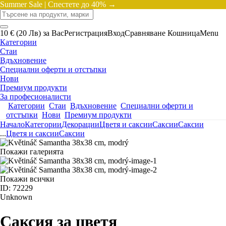
Summer Sale |
Спестете до 40% →
10 € (20 Лв) за Вас
Регистрация
Вход
Сравняване
Кошница
Menu
Категории
Стаи
Вдъхновение
Специални оферти и отстъпки
Нови
Премиум продукти
За професионалисти
Категории
Стаи
Вдъхновение
Специални оферти и
отстъпки
Нови
Премиум продукти
Начало
Категории
Декорации
Цветя и саксии
Саксии
Саксии
...
Цветя и саксии
Саксии
Покажи галерията
Покажи всички
ID: 72229
Unknown
Саксия за цветя