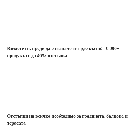
Summer Sale до
-40%
Вземете ги, преди да е станало твърде късно! 10 000+
продукта с до 40% отстъпка
Градина с
отстъпка
Отстъпки на всичко необходимо за градината, балкона и
терасата