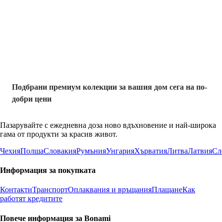
Премиум с
отстъпка
Подбрани премиум колекции за вашия дом сега на по-
добри цени
Пазарувайте с ежедневна доза ново вдъхновение и най-широка
гама от продукти за красив живот.
Чехия
Полша
Словакия
Румъния
Унгария
Хърватия
Литва
Латвия
Сл
Информация за покупката
Контакти
Транспорт
Оплаквания и връщания
Плащане
Как
работят кредитите
Повече информация за Bonami