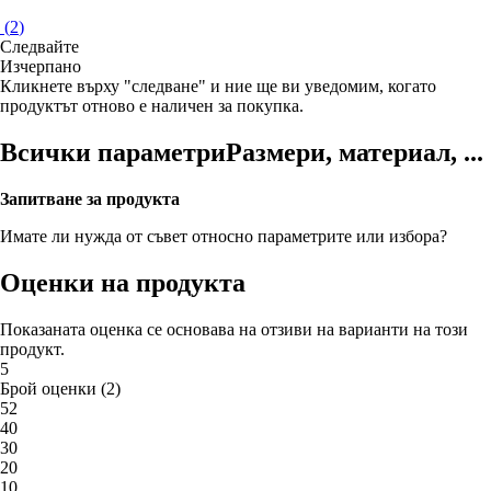
(
2
)
Следвайте
Изчерпанo
Кликнете върху "следване" и ние ще ви уведомим, когато
продуктът отново е наличен за покупка.
Всички параметри
Размери, материал, ...
Запитване за продукта
Имате ли нужда от съвет относно параметрите или избора?
Оценки на продукта
Показаната оценка се основава на отзиви на варианти на този
продукт.
5
Брой оценки
(
2
)
5
2
4
0
3
0
2
0
1
0