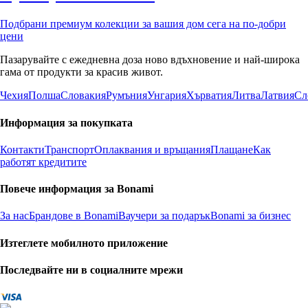
Подбрани премиум колекции за вашия дом сега на по-добри
цени
Пазарувайте с ежедневна доза ново вдъхновение и най-широка
гама от продукти за красив живот.
Чехия
Полша
Словакия
Румъния
Унгария
Хърватия
Литва
Латвия
Сл
Информация за покупката
Контакти
Транспорт
Оплаквания и връщания
Плащане
Как
работят кредитите
Повече информация за Bonami
За нас
Брандове в Bonami
Ваучери за подарък
Bonami за бизнес
Изтеглете мобилното приложение
Последвайте ни в социалните мрежи