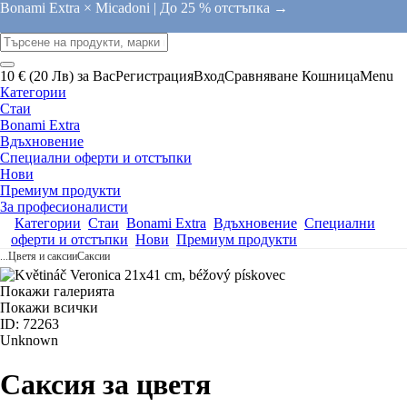
Bonami Extra × Micadoni |
До 25 % отстъпка →
10 € (20 Лв) за Вас
Регистрация
Вход
Сравняване
Кошница
Menu
Категории
Стаи
Bonami Extra
Вдъхновение
Специални оферти и отстъпки
Нови
Премиум продукти
За професионалисти
Категории
Стаи
Bonami Extra
Вдъхновение
Специални
оферти и отстъпки
Нови
Премиум продукти
...
Цветя и саксии
Саксии
Покажи галерията
Покажи всички
ID: 72263
Unknown
Саксия за цветя