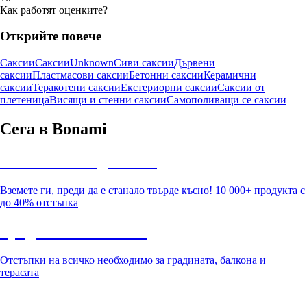
Как работят оценките?
Открийте повече
Саксии
Саксии
Unknown
Сиви саксии
Дървени
саксии
Пластмасови саксии
Бетонни саксии
Керамични
саксии
Теракотени саксии
Екстериорни саксии
Саксии от
плетеница
Висящи и стенни саксии
Самополиващи се саксии
Сега в Bonami
Summer Sale до -40%
Вземете ги, преди да е станало твърде късно! 10 000+ продукта с
до 40% отстъпка
Градина с отстъпка
Отстъпки на всичко необходимо за градината, балкона и
терасата
Премиум с отстъпка