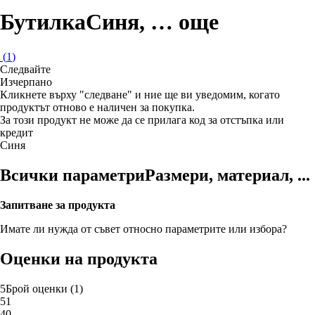
Бутилка
Синя
, …
още
(
1
)
Следвайте
Изчерпанo
Кликнете върху "следване" и ние ще ви уведомим, когато
продуктът отново е наличен за покупка.
За този продукт не може да се прилага код за отстъпка или
кредит
Синя
Всички параметри
Размери, материал, ...
Запитване за продукта
Имате ли нужда от съвет относно параметрите или избора?
Оценки на продукта
5
Брой оценки
(
1
)
5
1
4
0