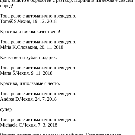
цвят, защото е обработен с разтвор. Порцията изглежда е съвсем
наред!
Това ревю е автоматично преведено.
Tomáš S.
Чехия
,
19. 12. 2018
Красива и висококачествена!
Това ревю е автоматично преведено.
Mária K.
Словакия
,
20. 11. 2018
Качествен и хубав подарък.
Това ревю е автоматично преведено.
Marta Š.
Чехия
,
9. 11. 2018
Красива, използваме я често.
Това ревю е автоматично преведено.
Andrea D.
Чехия
,
24. 7. 2018
супер
Това ревю е автоматично преведено.
Michaela C.
Чехия
,
7. 3. 2018