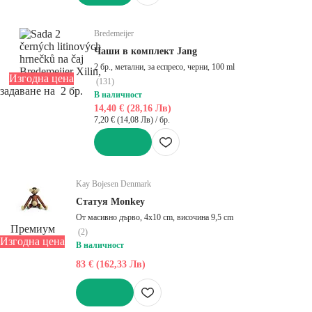
ДОБАВИ
Bredemeijer
Чаши в комплект Jang
2 бр., метални, за еспресо, черни, 100 ml
Изгодна цена
(
131
)
задаване на 2 бр.
В наличност
14,40 € (28,16 Лв)
7,20 € (14,08 Лв) / бр.
ДОБАВИ
Kay Bojesen Denmark
Статуя Monkey
От масивно дърво, 4x10 cm, височина 9,5 cm
Премиум
(
2
)
Изгодна цена
В наличност
83 € (162,33 Лв)
ДОБАВИ