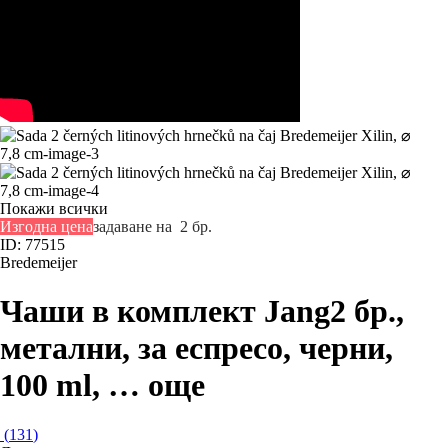
Покажи всички
Изгодна цена
задаване на 2 бр.
ID: 77515
Bredemeijer
Чаши в комплект Jang
2 бр.,
метални, за еспресо, черни,
100 ml
, …
още
(
131
)