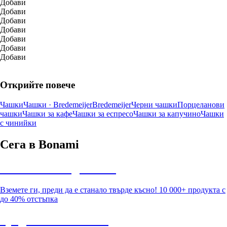
Добави
Добави
Добави
Добави
Добави
Добави
Добави
Открийте повече
Чашки
Чашки · Bredemeijer
Bredemeijer
Черни чашки
Порцеланови
чашки
Чашки за кафе
Чашки за еспресо
Чашки за капучино
Чашки
с чинийки
Сега в Bonami
Summer Sale до -40%
Вземете ги, преди да е станало твърде късно! 10 000+ продукта с
до 40% отстъпка
Градина с отстъпка