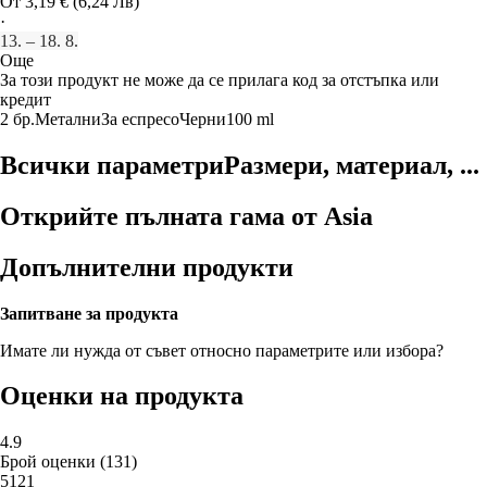
От 3,19 € (6,24 Лв)
·
13. – 18. 8.
Още
За този продукт не може да се прилага код за отстъпка или
кредит
2 бр.
Метални
За еспресо
Черни
100 ml
Всички параметри
Размери, материал, ...
Открийте пълната гама от Asia
Допълнителни продукти
Запитване за продукта
Имате ли нужда от съвет относно параметрите или избора?
Оценки на продукта
4.9
Брой оценки
(
131
)
5
121