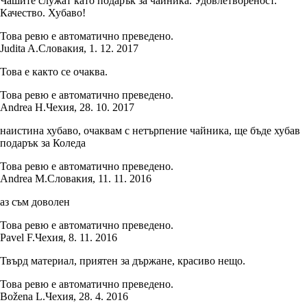
Чашите служат като подарък за чайника. Удовлетвореност.
Качество. Хубаво!
Това ревю е автоматично преведено.
Judita A.
Словакия
,
1. 12. 2017
Това е както се очаква.
Това ревю е автоматично преведено.
Andrea H.
Чехия
,
28. 10. 2017
наистина хубаво, очаквам с нетърпение чайника, ще бъде хубав
подарък за Коледа
Това ревю е автоматично преведено.
Andrea M.
Словакия
,
11. 11. 2016
аз съм доволен
Това ревю е автоматично преведено.
Pavel F.
Чехия
,
8. 11. 2016
Твърд материал, приятен за държане, красиво нещо.
Това ревю е автоматично преведено.
Božena L.
Чехия
,
28. 4. 2016