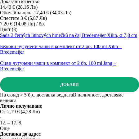
Доказано качество
14,40 € (28,16 Лв)
Обичайна цена 17,40 € (34,03 Лв)
Спестете 3 € (5,87 Лв)
7,20 € (14,08 Лв) / бр.
Цвят (3)
Sada 2 černých litinových hrnečků na čaj Bredemeijer Xilin, ⌀ 7,8 cm
Бежови чугунени чаши в комплект от 2 бр. 100 ml Xilin –
Bredemeijer
Сиви чугунени чаши в комплект от 2 бр. 100 ml Jang –
Bredemeijer
ДОБАВИ
На склад > 5 бр., доставка веднага
В наличност, доставяме
веднага
Лично получаване
От 2,19 € (4,28 Лв)
·
12. – 17. 8.
Още
Доставка до адрес