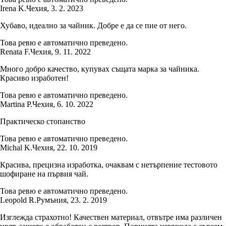
Irena K.
Чехия
,
3. 2. 2023
Хубаво, идеално за чайник. Добре е да се пие от него.
Това ревю е автоматично преведено.
Renata F.
Чехия
,
9. 11. 2022
Много добро качество, купувах същата марка за чайника.
Красиво изработен!
Това ревю е автоматично преведено.
Martina P.
Чехия
,
6. 10. 2022
Практическо стопанство
Това ревю е автоматично преведено.
Michal K.
Чехия
,
22. 10. 2019
Красива, прецизна изработка, очаквам с нетърпение тестовото
шофиране на първия чай.
Това ревю е автоматично преведено.
Leopold R.
Румъния
,
23. 2. 2019
Изглежда страхотно! Качествен материал, отвътре има различен