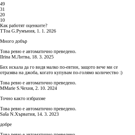
4
9
3
1
2
0
1
0
Как работят оценките?
T
Toa G.
Румъния
,
1. 1. 2026
Много добър
Това ревю е автоматично преведено.
I
Irina M.
Литва
,
18. 3. 2025
Бих искала да го видя малко по-евтин, защото вече ми се
отразява на джоба, когато купувам по-голямо количество :)
Това ревю е автоматично преведено.
M
Marie S.
Чехия
,
2. 10. 2024
Точно както избрахме
Това ревю е автоматично преведено.
Saša N.
Хърватия
,
14. 3. 2023
добре
Това ревю е автоматично преведено.