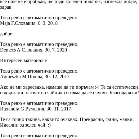
все още не е пробван, ще бъде коледен подарък, изглежда добре,
здрав
Това ревю е автоматично преведено.
Maja F.
Словакия
,
6. 3. 2018
добре
Това ревю е автоматично преведено.
Demecs A.
Словакия
,
30. 7. 2020
Интересен материал е
Това ревю е автоматично преведено.
Agnieszka M.
Полша
,
30. 12. 2017
Ако не ми харесваха, нямаше да ги поръчам :-) Те са естетически
издържани, пасват на чайника и няма да се счупят. Благодаря ви!
Това ревю е автоматично преведено.
Ruxandra G.
Румъния
,
30. 11. 2017
Те са точно такива, каквито очаквах. Прекрасни, фини, малки.
Идеални за зелен чай. :)
Това ревю е автоматично преведено.