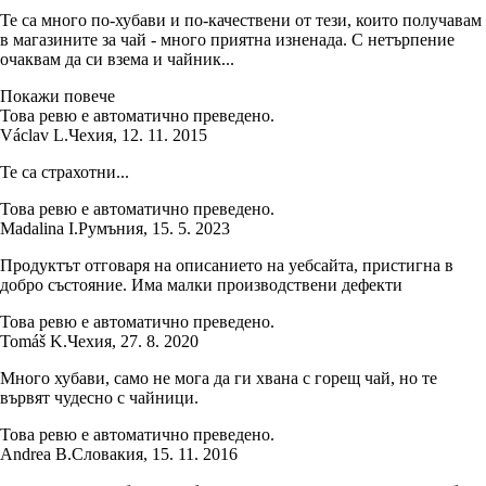
Те са много по-хубави и по-качествени от тези, които получавам
в магазините за чай - много приятна изненада. С нетърпение
очаквам да си взема и чайник...
Покажи повече
Това ревю е автоматично преведено.
Václav L.
Чехия
,
12. 11. 2015
Те са страхотни...
Това ревю е автоматично преведено.
Madalina I.
Румъния
,
15. 5. 2023
Продуктът отговаря на описанието на уебсайта, пристигна в
добро състояние. Има малки производствени дефекти
Това ревю е автоматично преведено.
Tomáš K.
Чехия
,
27. 8. 2020
Много хубави, само не мога да ги хвана с горещ чай, но те
вървят чудесно с чайници.
Това ревю е автоматично преведено.
Andrea B.
Словакия
,
15. 11. 2016