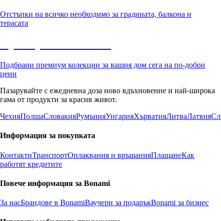
Отстъпки на всичко необходимо за градината, балкона и
терасата
Премиум с отстъпка
Подбрани премиум колекции за вашия дом сега на по-добри
цени
Пазарувайте с ежедневна доза ново вдъхновение и най-широка
гама от продукти за красив живот.
Чехия
Полша
Словакия
Румъния
Унгария
Хърватия
Литва
Латвия
Сл
Информация за покупката
Контакти
Транспорт
Оплаквания и връщания
Плащане
Как
работят кредитите
Повече информация за Bonami
За нас
Брандове в Bonami
Ваучери за подарък
Bonami за бизнес