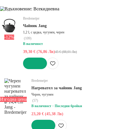
Bredemeijer
Чайник Jang
1,2 l, с цедка, чугунен, черен
-12%
(
109
)
В наличност
39,30 € (76,86 Лв)
45 € (88,01 Лв)
ДОБАВИ
Bredemeijer
Нагревател за чайник Jang
Черен, чугунен
Изгодна цена
(
57
)
В наличност
Последни бройки
23,20 € (45,38 Лв)