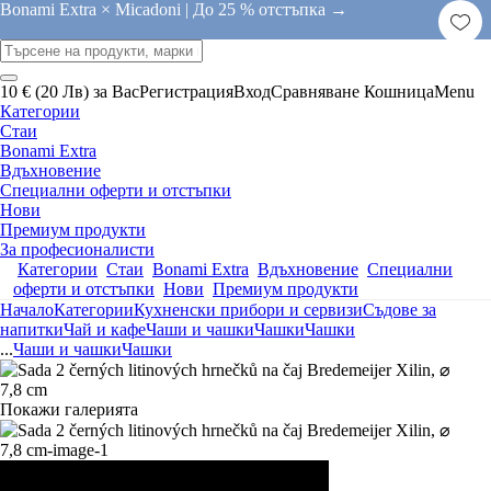
Bonami Extra × Micadoni |
До 25 % отстъпка →
10 € (20 Лв) за Вас
Регистрация
Вход
Сравняване
Кошница
Menu
Категории
Стаи
Bonami Extra
Вдъхновение
Специални оферти и отстъпки
Нови
Премиум продукти
За професионалисти
Категории
Стаи
Bonami Extra
Вдъхновение
Специални
оферти и отстъпки
Нови
Премиум продукти
Начало
Категории
Кухненски прибори и сервизи
Съдове за
напитки
Чай и кафе
Чаши и чашки
Чашки
Чашки
...
Чаши и чашки
Чашки
Покажи галерията