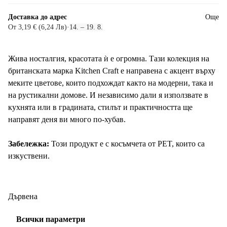
Доставка до адрес
Още
От 3,19 € (6,24 Лв)
·
14. – 19. 8.
Жива носталгия, красотата ѝ е огромна. Тази колекция на
британската марка Kitchen Craft е направена с акцент върху
меките цветове, които подхождат както на модерни, така и
на рустикални домове. И независимо дали я използвате в
кухнята или в градината, стилът и практичността ще
направят деня ви много по-хубав.
Забележка:
Този продукт е с косъмчета от PET, които са
изкуствени.
Дървена
Всички параметри