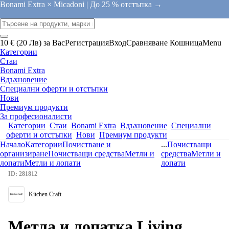
Bonami Extra × Micadoni |
До 25 % отстъпка →
10 € (20 Лв) за Вас
Регистрация
Вход
Сравняване
Кошница
Menu
Категории
Стаи
Bonami Extra
Вдъхновение
Специални оферти и отстъпки
Нови
Премиум продукти
За професионалисти
Категории
Стаи
Bonami Extra
Вдъхновение
Специални
оферти и отстъпки
Нови
Премиум продукти
Начало
Категории
Почистване и
...
Почистващи
организиране
Почистващи средства
Метли и
средства
Метли и
лопати
Метли и лопати
лопати
ID: 281812
Kitchen Craft
Метла и лопатка Living