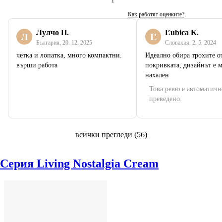
1
Как работят оценките?
Лулчо П.
Ľubica K.
Л
Ľ
България
,
20. 12. 2025
Словакия
,
2. 5. 2024
четка и лопатка, много компактни.
Идеално обира трохите о
върши работа
покривката, дизайнът е м
нахален
Това ревю е автоматичн
преведено.
всички прегледи
(
56
)
Серия Living Nostalgia Cream