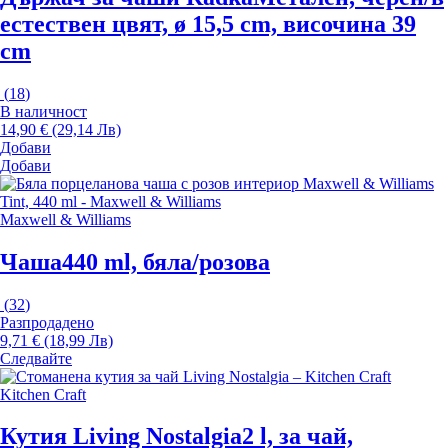
естествен цвят, ø 15,5 cm, височина 39
cm
(
18
)
В наличност
14,90 € (29,14 Лв)
Добави
Добави
Maxwell & Williams
Чаша
440 ml, бяла/розова
(
32
)
Разпродадено
9,71 € (18,99 Лв)
Следвайте
Kitchen Craft
Кутия Living Nostalgia
2 l, за чай,