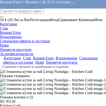
Bonami Extra × Micadoni |
До 25 % отстъпка →
10 € (20 Лв) за Вас
Регистрация
Вход
Сравняване
Кошница
Menu
Категории
Стаи
Bonami Extra
Вдъхновение
Специални оферти и отстъпки
Нови
Премиум продукти
За професионалисти
Категории
Стаи
Bonami Extra
Вдъхновение
Специални
оферти и отстъпки
Нови
Премиум продукти
...
Съхранение и пренасяне на храни
Буркани за съхранение
Покажи галерията
Покажи всички
(+2)
ID: 95129
Kitchen Craft