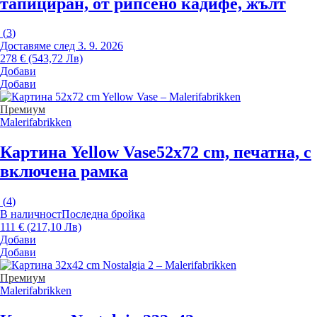
тапициран, от рипсено кадифе, жълт
(
3
)
Доставяме след 3. 9. 2026
278 € (543,72 Лв)
Добави
Добави
Премиум
Malerifabrikken
Картина Yellow Vase
52x72 cm, печатна, с
включена рамка
(
4
)
В наличност
Последна бройка
111 € (217,10 Лв)
Добави
Добави
Премиум
Malerifabrikken