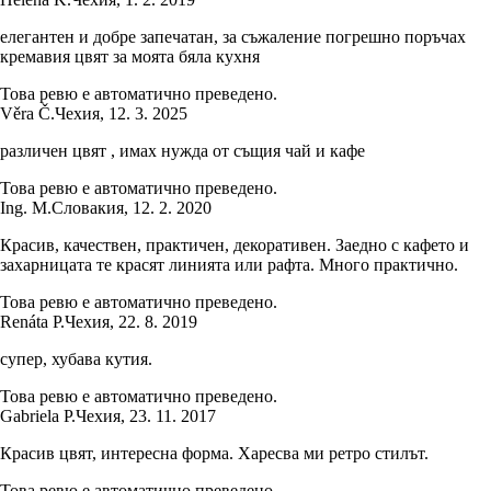
елегантен и добре запечатан, за съжаление погрешно поръчах
кремавия цвят за моята бяла кухня
Това ревю е автоматично преведено.
Věra Č.
Чехия
,
12. 3. 2025
различен цвят , имах нужда от същия чай и кафе
Това ревю е автоматично преведено.
Ing. M.
Словакия
,
12. 2. 2020
Красив, качествен, практичен, декоративен. Заедно с кафето и
захарницата те красят линията или рафта. Много практично.
Това ревю е автоматично преведено.
Renáta P.
Чехия
,
22. 8. 2019
супер, хубава кутия.
Това ревю е автоматично преведено.
Gabriela P.
Чехия
,
23. 11. 2017
Красив цвят, интересна форма. Харесва ми ретро стилът.
Това ревю е автоматично преведено.