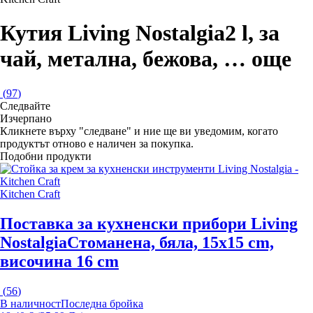
Кутия Living Nostalgia
2 l, за
чай, метална, бежова
, …
още
(
97
)
Следвайте
Изчерпанo
Кликнете върху "следване" и ние ще ви уведомим, когато
продуктът отново е наличен за покупка.
Подобни продукти
Kitchen Craft
Поставка за кухненски прибори Living
Nostalgia
Стоманена, бяла, 15x15 cm,
височина 16 cm
(
56
)
В наличност
Последна бройка