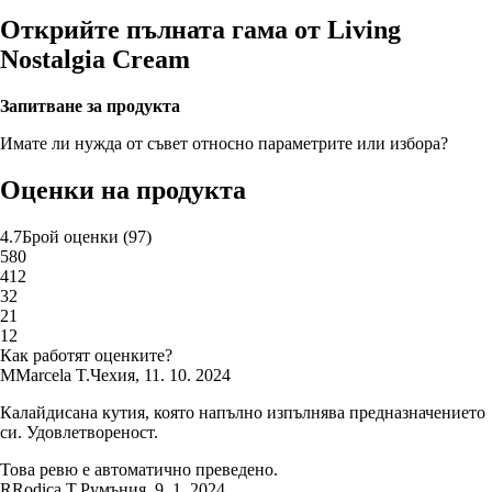
Открийте пълната гама от Living
Nostalgia Cream
Запитване за продукта
Имате ли нужда от съвет относно параметрите или избора?
Оценки на продукта
4.7
Брой оценки
(
97
)
5
80
4
12
3
2
2
1
1
2
Как работят оценките?
M
Marcela T.
Чехия
,
11. 10. 2024
Калайдисана кутия, която напълно изпълнява предназначението
си. Удовлетвореност.
Това ревю е автоматично преведено.
R
Rodica T.
Румъния
,
9. 1. 2024