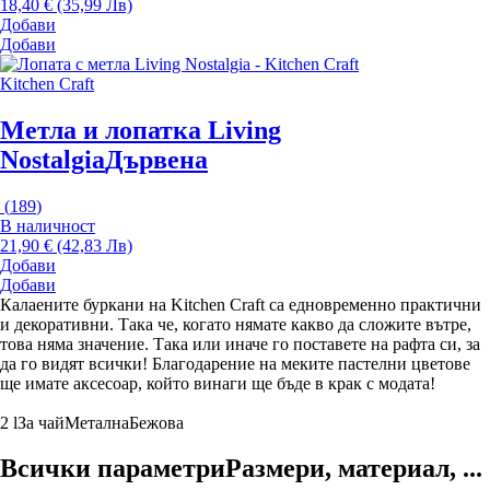
18,40 € (35,99 Лв)
Добави
Добави
Kitchen Craft
Метла и лопатка Living
Nostalgia
Дървена
(
189
)
В наличност
21,90 € (42,83 Лв)
Добави
Добави
Калаените буркани на Kitchen Craft са едновременно практични
и декоративни. Така че, когато нямате какво да сложите вътре,
това няма значение. Така или иначе го поставете на рафта си, за
да го видят всички! Благодарение на меките пастелни цветове
ще имате аксесоар, който винаги ще бъде в крак с модата!
2 l
За чай
Метална
Бежова
Всички параметри
Размери, материал, ...