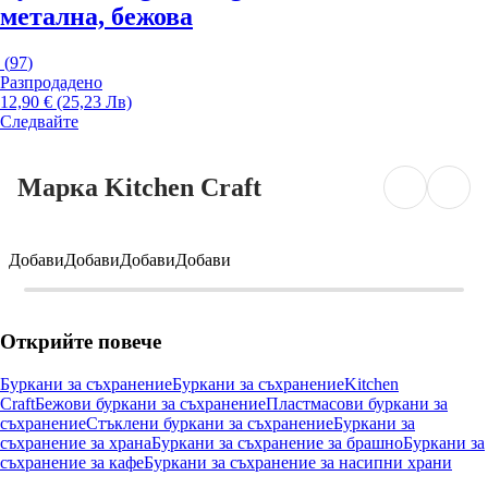
метална, бежова
(
97
)
Разпродадено
12,90 € (25,23 Лв)
Следвайте
Марка Kitchen Craft
Добави
Добави
Добави
Добави
Открийте повече
Буркани за съхранение
Буркани за съхранение
Kitchen
Craft
Бежови буркани за съхранение
Пластмасови буркани за
съхранение
Стъклени буркани за съхранение
Буркани за
съхранение за храна
Буркани за съхранение за брашно
Буркани за
съхранение за кафе
Буркани за съхранение за насипни храни