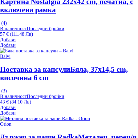
Картина Nostalgia 2
32x42 cm, печатна, с
включена рамка
(
4
)
В наличност
Последни бройки
57 € (111,48 Лв)
Добави
Добави
Balvi
Поставка за капсули
Бяла, 37x14,5 cm,
височина 6 cm
(
3
)
В наличност
Последни бройки
43 € (84,10 Лв)
Добави
Добави
Orion
Държач за чаши Radka
Метален, черен/в