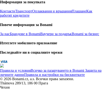
Информация за покупката
Контакти
Транспорт
Оплаквания и връщания
Плащане
Как
работят кредитите
Повече информация за Bonami
За нас
Брандове в Bonami
Ваучери за подарък
Bonami за бизнес
Изтеглете мобилното приложение
Последвайте ни в социалните мрежи
Правила и условия
Всичко за пазаруването в Bonami
Защита на
личните данни
Правила и настройки на бисквитките
© 2026 Bonami.cz, a.s. Всички права запазени.
Thámova 289/13, 186 00 Прага
Чехия