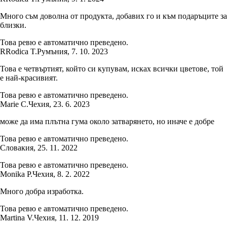
Много съм доволна от продукта, добавих го и към подаръците за
близки.
Това ревю е автоматично преведено.
R
Rodica T.
Румъния
,
7. 10. 2023
Това е четвъртият, който си купувам, исках всички цветове, той
е най-красивият.
Това ревю е автоматично преведено.
Marie C.
Чехия
,
23. 6. 2023
може да има плътна гума около затварянето, но иначе е добре
Това ревю е автоматично преведено.
Словакия
,
25. 11. 2022
Това ревю е автоматично преведено.
Monika P.
Чехия
,
8. 2. 2022
Много добра изработка.
Това ревю е автоматично преведено.
Martina V.
Чехия
,
11. 12. 2019