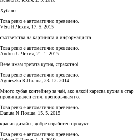
Хубаво
Това ревю е автоматично преведено.
Věra H.
Чехия
,
17. 5. 2015
съответства на картината и информацията
Това ревю е автоматично преведено.
Andrea U.
Чехия
,
21. 1. 2015
Вече имам третата кутия, страхотно!
Това ревю е автоматично преведено.
Agnieszka R.
Полша
,
23. 12. 2014
Много хубав контейнер за чай, ако някой харесва кухня в стар
провинциален стил, препоръчвам го.
Това ревю е автоматично преведено.
Danuta N.
Полша
,
15. 5. 2015
красив дизайн , добре изработен продукт
Това ревю е автоматично преведено.
Helena K.
Чехия
,
1. 2. 2019