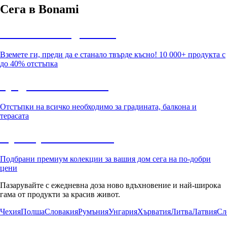
Сега в Bonami
Summer Sale до -40%
Вземете ги, преди да е станало твърде късно! 10 000+ продукта с
до 40% отстъпка
Градина с отстъпка
Отстъпки на всичко необходимо за градината, балкона и
терасата
Премиум с отстъпка
Подбрани премиум колекции за вашия дом сега на по-добри
цени
Пазарувайте с ежедневна доза ново вдъхновение и най-широка
гама от продукти за красив живот.
Чехия
Полша
Словакия
Румъния
Унгария
Хърватия
Литва
Латвия
Сл