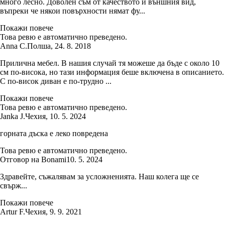
много лесно. Доволен съм от качеството и външния вид,
въпреки че някои повърхности нямат фу...
Покажи повече
Това ревю е автоматично преведено.
Anna C.
Полша
,
24. 8. 2018
Прилична мебел. В нашия случай тя можеше да бъде с около 10
см по-висока, но тази информация беше включена в описанието.
С по-висок диван е по-трудно ...
Покажи повече
Това ревю е автоматично преведено.
Janka J.
Чехия
,
10. 5. 2024
горната дъска е леко повредена
Това ревю е автоматично преведено.
Отговор на Bonami
10. 5. 2024
Здравейте, съжалявам за усложненията. Наш колега ще се
свърж...
Покажи повече
Artur F.
Чехия
,
9. 9. 2021