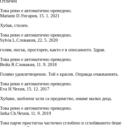
Отличен
Това ревю е автоматично преведено.
Mariann D.
Унгария
,
15. 1. 2021
Хубав, стилен.
Това ревю е автоматично преведено.
Sylvia L.
Словакия
,
22. 5. 2020
голям, нисък, просторен, както е в описанието. Здрав.
Това ревю е автоматично преведено.
Beáta R.
Словакия
,
11. 9. 2018
Голямо удовлетворение. Той е красив. Оправда очакванията.
Това ревю е автоматично преведено.
Eva H.
Чехия
,
15. 12. 2017
Хубави, заоблени ъгли са предимство, имаме малки деца.
Това ревю е автоматично преведено.
Jarka Ch.
Чехия
,
11. 9. 2019
Това парче пристигна частично сглобено и сглобяването беше