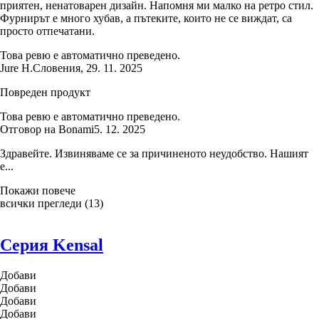
приятен, ненатоварен дизайн. Напомня ми малко на ретро стил.
Фурнирът е много хубав, а пътеките, които не се виждат, са
просто отпечатани.
Това ревю е автоматично преведено.
Jure H.
Словения
,
29. 11. 2025
Повреден продукт
Това ревю е автоматично преведено.
Отговор на Bonami
5. 12. 2025
Здравейте. Извиняваме се за причиненото неудобство. Нашият
е...
Покажи повече
всички прегледи
(
13
)
Серия Kensal
Добави
Добави
Добави
Добави