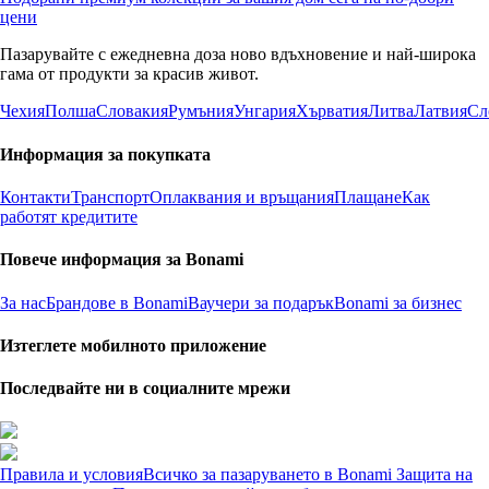
цени
Пазарувайте с ежедневна доза ново вдъхновение и най-широка
гама от продукти за красив живот.
Чехия
Полша
Словакия
Румъния
Унгария
Хърватия
Литва
Латвия
Сл
Информация за покупката
Контакти
Транспорт
Оплаквания и връщания
Плащане
Как
работят кредитите
Повече информация за Bonami
За нас
Брандове в Bonami
Ваучери за подарък
Bonami за бизнес
Изтеглете мобилното приложение
Последвайте ни в социалните мрежи
Правила и условия
Всичко за пазаруването в Bonami
Защита на