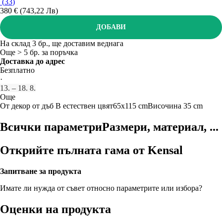
(
33
)
380 € (743,22 Лв)
ДОБАВИ
На склад 3 бр., ще доставим веднага
Още > 5 бр. за поръчка
Доставка до адрес
Безплатно
·
13. – 18. 8.
Още
От декор от дъб
В естествен цвят
65x115 cm
Височина 35 cm
Всички параметри
Размери, материал, ...
Открийте пълната гама от Kensal
Запитване за продукта
Имате ли нужда от съвет относно параметрите или избора?
Оценки на продукта