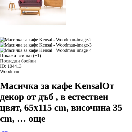
Покажи всички
(+1)
Последни бройки
ID: 104413
Woodman
Масичка за кафе Kensal
От
декор от дъб , в естествен
цвят, 65x115 cm, височина 35
cm
, …
още