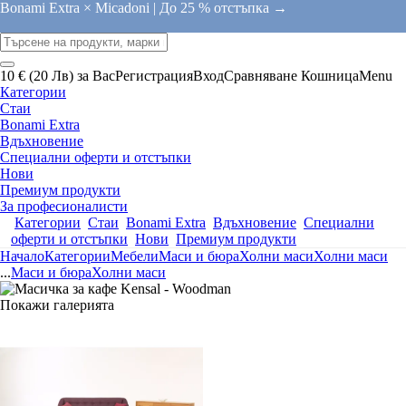
Bonami Extra × Micadoni |
До 25 % отстъпка →
10 € (20 Лв) за Вас
Регистрация
Вход
Сравняване
Кошница
Menu
Категории
Стаи
Bonami Extra
Вдъхновение
Специални оферти и отстъпки
Нови
Премиум продукти
За професионалисти
Категории
Стаи
Bonami Extra
Вдъхновение
Специални
оферти и отстъпки
Нови
Премиум продукти
Начало
Категории
Мебели
Маси и бюра
Холни маси
Холни маси
...
Маси и бюра
Холни маси
Покажи галерията