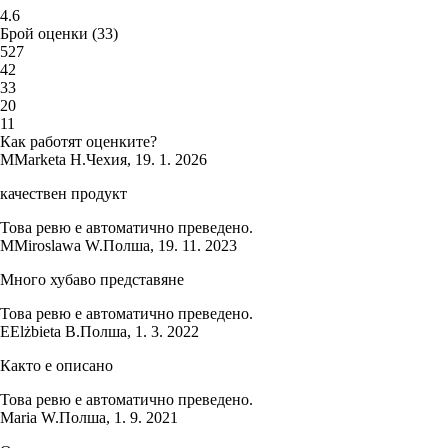
4.6
Брой оценки
(
33
)
5
27
4
2
3
3
2
0
1
1
Как работят оценките?
M
Marketa H.
Чехия
,
19. 1. 2026
качествен продукт
Това ревю е автоматично преведено.
M
Miroslawa W.
Полша
,
19. 11. 2023
Много хубаво представяне
Това ревю е автоматично преведено.
E
Elżbieta B.
Полша
,
1. 3. 2022
Както е описано
Това ревю е автоматично преведено.
Maria W.
Полша
,
1. 9. 2021