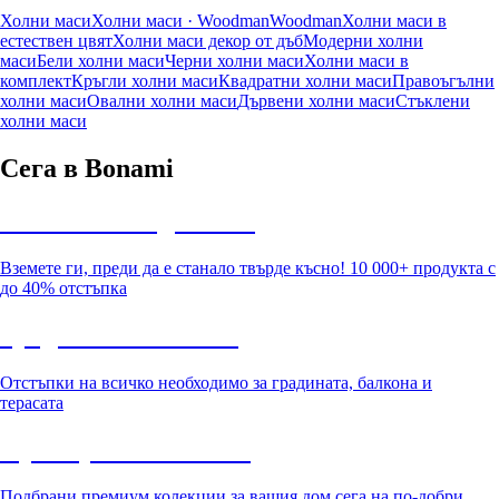
Холни маси
Холни маси · Woodman
Woodman
Холни маси в
естествен цвят
Холни маси декор от дъб
Модерни холни
маси
Бели холни маси
Черни холни маси
Холни маси в
комплект
Кръгли холни маси
Квадратни холни маси
Правоъгълни
холни маси
Овални холни маси
Дървени холни маси
Стъклени
холни маси
Сега в Bonami
Summer Sale до -40%
Вземете ги, преди да е станало твърде късно! 10 000+ продукта с
до 40% отстъпка
Градина с отстъпка
Отстъпки на всичко необходимо за градината, балкона и
терасата
Премиум с отстъпка
Подбрани премиум колекции за вашия дом сега на по-добри