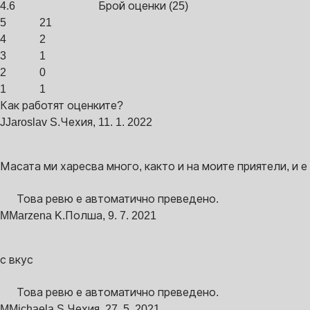
4.6
Брой оценки
(
25
)
5
21
4
2
3
1
2
0
1
1
Как работят оценките?
J
Jaroslav S.
Чехия
,
11. 1. 2022
Масата ми харесва много, както и на моите приятели, и 
Това ревю е автоматично преведено.
M
Marzena K.
Полша
,
9. 7. 2021
с вкус
Това ревю е автоматично преведено.
M
Michaela S.
Чехия
,
27. 5. 2021