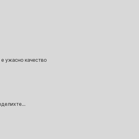
е е ужасно качество
делихте...