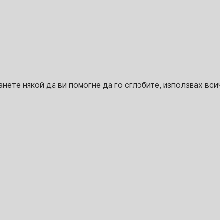
нете някой да ви помогне да го сглобите, използвах всичк