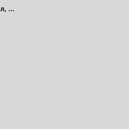
, ...