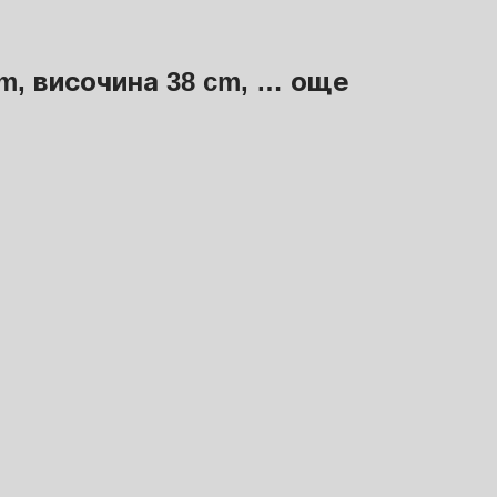
cm, височина 38 cm
, …
още