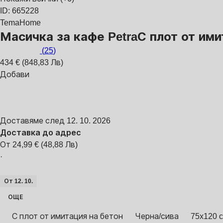
ID: 665228
TemaHome
Масичка за кафе Petra
С плот от ими
(
25
)
434 € (848,83 Лв)
Добави
Доставяме след 12. 10. 2026
Доставка до адрес
От 24,99 € (48,88 Лв)
·
От 12. 10.
ОЩЕ
С плот от имитация на бетон
Черна/сива
75x120 