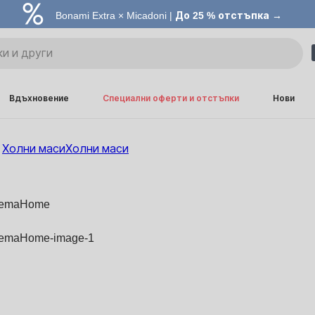
Bonami Extra × Micadoni |
До 25 % отстъпка →
Вдъхновение
Специални оферти и отстъпки
Нови
Холни маси
Холни маси