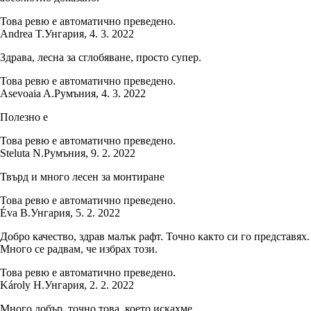
Това ревю е автоматично преведено.
Andrea T.
Унгария
,
4. 3. 2022
Здрава, лесна за сглобяване, просто супер.
Това ревю е автоматично преведено.
Asevoaia A.
Румъния
,
4. 3. 2022
Полезно е
Това ревю е автоматично преведено.
Steluta N.
Румъния
,
9. 2. 2022
Твърд и много лесен за монтиране
Това ревю е автоматично преведено.
Éva B.
Унгария
,
5. 2. 2022
Добро качество, здрав малък рафт. Точно както си го представях.
Много се радвам, че избрах този.
Това ревю е автоматично преведено.
Károly H.
Унгария
,
2. 2. 2022
Много добър, точно това, което искахме.