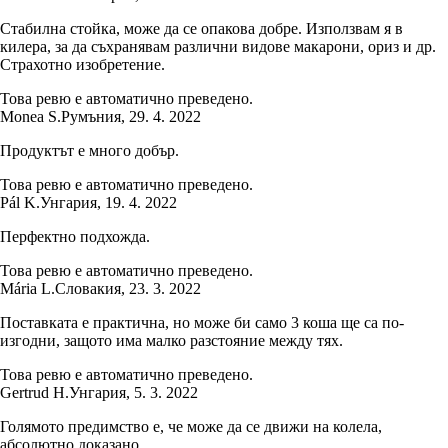
Стабилна стойка, може да се опакова добре. Използвам я в
килера, за да съхранявам различни видове макарони, ориз и др.
Страхотно изобретение.
Това ревю е автоматично преведено.
Monea S.
Румъния
,
29. 4. 2022
Продуктът е много добър.
Това ревю е автоматично преведено.
Pál K.
Унгария
,
19. 4. 2022
Перфектно подхожда.
Това ревю е автоматично преведено.
Mária L.
Словакия
,
23. 3. 2022
Поставката е практична, но може би само 3 коша ще са по-
изгодни, защото има малко разстояние между тях.
Това ревю е автоматично преведено.
Gertrud H.
Унгария
,
5. 3. 2022
Голямото предимство е, че може да се движи на колела,
абсолютно доказано.