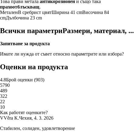
Това прави метала
антикорозионен
и също така
прахоотблъскващ
.
Метален
В сребрист цвят
Ширина 41 cm
Височина 84
cm
Дълбочина 23 cm
Всички параметри
Размери, материал, ...
Запитване за продукта
Имате ли нужда от съвет относно параметрите или избора?
Оценки на продукта
4.8
Брой оценки
(
903
)
5
790
4
89
3
22
2
2
1
0
Как работят оценките?
V
Věra K.
Чехия
,
4. 3. 2026
Стабилен, солиден, удовлетворение