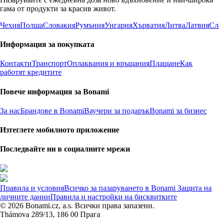
гама от продукти за красив живот.
Чехия
Полша
Словакия
Румъния
Унгария
Хърватия
Литва
Латвия
Сл
Информация за покупката
Контакти
Транспорт
Оплаквания и връщания
Плащане
Как
работят кредитите
Повече информация за Bonami
За нас
Брандове в Bonami
Ваучери за подарък
Bonami за бизнес
Изтеглете мобилното приложение
Последвайте ни в социалните мрежи
Правила и условия
Всичко за пазаруването в Bonami
Защита на
личните данни
Правила и настройки на бисквитките
© 2026 Bonami.cz, a.s. Всички права запазени.
Thámova 289/13, 186 00 Прага