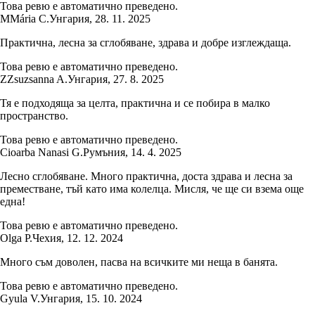
Това ревю е автоматично преведено.
M
Mária C.
Унгария
,
28. 11. 2025
Практична, лесна за сглобяване, здрава и добре изглеждаща.
Това ревю е автоматично преведено.
Z
Zsuzsanna A.
Унгария
,
27. 8. 2025
Тя е подходяща за целта, практична и се побира в малко
пространство.
Това ревю е автоматично преведено.
Cioarba Nanasi G.
Румъния
,
14. 4. 2025
Лесно сглобяване. Много практична, доста здрава и лесна за
преместване, тъй като има колелца. Мисля, че ще си взема още
една!
Това ревю е автоматично преведено.
Olga P.
Чехия
,
12. 12. 2024
Много съм доволен, пасва на всичките ми неща в банята.
Това ревю е автоматично преведено.
Gyula V.
Унгария
,
15. 10. 2024