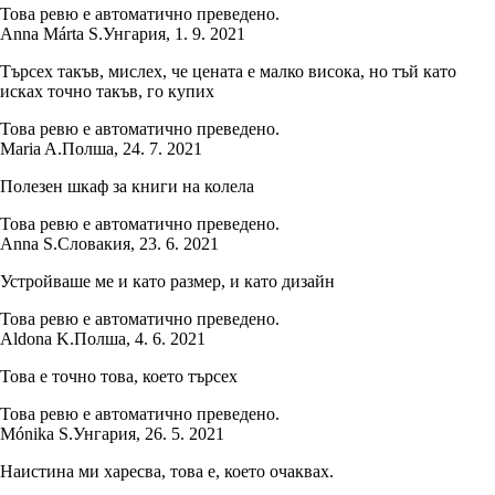
Това ревю е автоматично преведено.
Anna Márta S.
Унгария
,
1. 9. 2021
Търсех такъв, мислех, че цената е малко висока, но тъй като
исках точно такъв, го купих
Това ревю е автоматично преведено.
Maria A.
Полша
,
24. 7. 2021
Полезен шкаф за книги на колела
Това ревю е автоматично преведено.
Anna S.
Словакия
,
23. 6. 2021
Устройваше ме и като размер, и като дизайн
Това ревю е автоматично преведено.
Aldona K.
Полша
,
4. 6. 2021
Това е точно това, което търсех
Това ревю е автоматично преведено.
Mónika S.
Унгария
,
26. 5. 2021
Наистина ми харесва, това е, което очаквах.