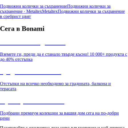
Подвижни колички за съхранение
Подвижни колички за
съхранение · Metaltex
Metaltex
Подвижни колички за съхранение
в сребрист цвят
Сега в Bonami
Summer Sale до -40%
Вземете ги, преди да е станало твърде късно! 10 000+ продукта с
до 40% отстъпка
Градина с отстъпка
Отстъпки на всичко необходимо за градината, балкона и
терасата
Премиум с отстъпка
Подбрани премиум колекции за вашия дом сега на по-добри
цени
Пазарувайте с ежедневна доза ново вдъхновение и най-широка