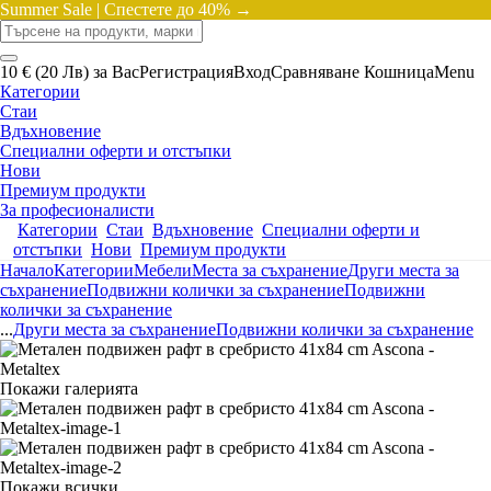
Summer Sale |
Спестете до 40% →
10 € (20 Лв) за Вас
Регистрация
Вход
Сравняване
Кошница
Menu
Категории
Стаи
Вдъхновение
Специални оферти и отстъпки
Нови
Премиум продукти
За професионалисти
Категории
Стаи
Вдъхновение
Специални оферти и
отстъпки
Нови
Премиум продукти
Начало
Категории
Мебели
Места за съхранение
Други места за
съхранение
Подвижни колички за съхранение
Подвижни
колички за съхранение
...
Други места за съхранение
Подвижни колички за съхранение
Покажи галерията
Покажи всички