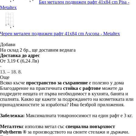
Бял метален подвижен рафт 41x84 cm Pisa -
Metaltex
Черен метален подвижен рафт 41x84 cm Ascona - Metaltex
Добави
На склад 2 бр., ще доставим веднага
Доставка до адрес
От 3,19 € (6,24 Лв)
·
13. – 18. 8.
Още
Всяко късче
пространство за съхранение
е полезно у дома
Благодарение на практичната
стойка с рафтове
можете да
подредите нещата от първа необходимост в кухнята, банята и
спалнята. Какво ще кажете за подреждането на козметиката или
принадлежностите за изработка? Има безброй приложения.
Забележка:
Максималната товароносимост на един рафт е 3 кг.
Металтекс
използва метал със
специална повърхност
Polytherm ®
за производството на своите стелажи и държачи.