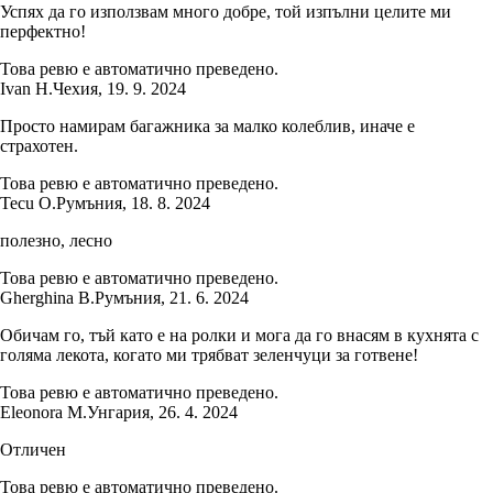
Успях да го използвам много добре, той изпълни целите ми
перфектно!
Това ревю е автоматично преведено.
Ivan H.
Чехия
,
19. 9. 2024
Просто намирам багажника за малко колеблив, иначе е
страхотен.
Това ревю е автоматично преведено.
Tecu O.
Румъния
,
18. 8. 2024
полезно, лесно
Това ревю е автоматично преведено.
Gherghina B.
Румъния
,
21. 6. 2024
Обичам го, тъй като е на ролки и мога да го внасям в кухнята с
голяма лекота, когато ми трябват зеленчуци за готвене!
Това ревю е автоматично преведено.
Eleonora M.
Унгария
,
26. 4. 2024
Отличен
Това ревю е автоматично преведено.