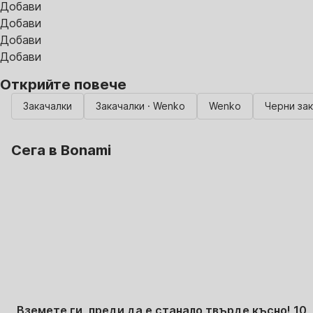
Добави
Добави
Добави
Добави
Открийте повече
Закачалки
Закачалки · Wenko
Wenko
Черни за
Сега в Bonami
Summer Sale до
-40%
Вземете ги, преди да е станало твърде късно! 10