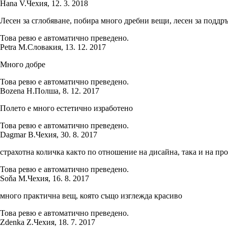
Hana V.
Чехия
,
12. 3. 2018
Лесен за сглобяване, побира много дребни вещи, лесен за поддръ
Това ревю е автоматично преведено.
Petra M.
Словакия
,
13. 12. 2017
Много добре
Това ревю е автоматично преведено.
Bozena H.
Полша
,
8. 12. 2017
Полето е много естетично изработено
Това ревю е автоматично преведено.
Dagmar B.
Чехия
,
30. 8. 2017
страхотна количка както по отношение на дисайна, така и на пр
Това ревю е автоматично преведено.
Soňa M.
Чехия
,
16. 8. 2017
много практична вещ, която също изглежда красиво
Това ревю е автоматично преведено.
Zdenka Z.
Чехия
,
18. 7. 2017