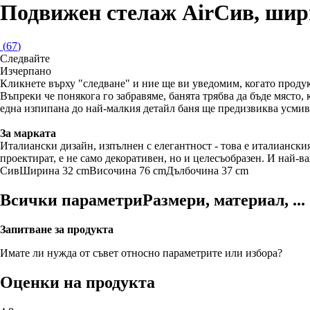
Подвижен стелаж Air
Сив, шир
(
67
)
Следвайте
Изчерпанo
Кликнете върху "следване" и ние ще ви уведомим, когато продук
Въпреки че понякога го забравяме, банята трябва да бъде място,
една изпипана до най-малкия детайл баня ще предизвиква усмив
За марката
Италиански дизайн, изпълнен с елегантност - това е италианския
проектират, е не само декоративен, но и целесъобразен. И най-в
Сив
Ширина 32 cm
Височина 76 cm
Дълбочина 37 cm
Всички параметри
Размери, материал, ...
Запитване за продукта
Имате ли нужда от съвет относно параметрите или избора?
Оценки на продукта