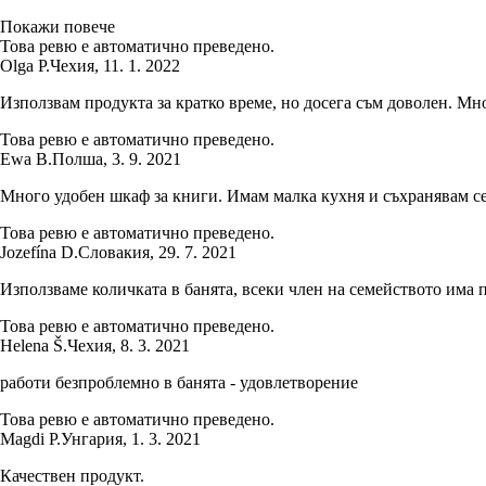
Покажи повече
Това ревю е автоматично преведено.
Olga P.
Чехия
,
11. 1. 2022
Използвам продукта за кратко време, но досега съм доволен. Мн
Това ревю е автоматично преведено.
Ewa B.
Полша
,
3. 9. 2021
Много удобен шкаф за книги. Имам малка кухня и съхранявам се
Това ревю е автоматично преведено.
Jozefína D.
Словакия
,
29. 7. 2021
Използваме количката в банята, всеки член на семейството има 
Това ревю е автоматично преведено.
Helena Š.
Чехия
,
8. 3. 2021
работи безпроблемно в банята - удовлетворение
Това ревю е автоматично преведено.
Magdi P.
Унгария
,
1. 3. 2021
Качествен продукт.