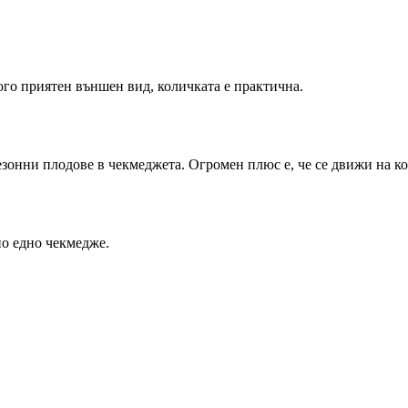
ого приятен външен вид, количката е практична.
зонни плодове в чекмеджета. Огромен плюс е, че се движи на к
по едно чекмедже.