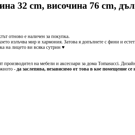
ина 32 cm, височина 76 cm, дъ
тът отново е наличен за покупка.
 което излъчва мир и хармония. Затова я допълнете с фини и ест
ка на лицето ви всяка сутрин ♥
т производител на мебели и аксесоари за дома Tomasucci. Дизайне
ажното -
да заслепява, независимо от това в кое помещение се