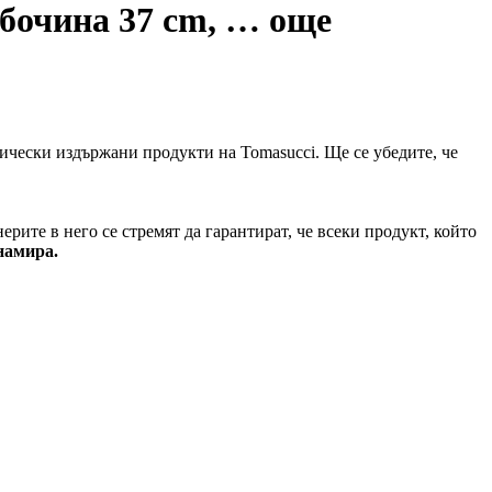
лбочина 37 cm
, …
още
етически издържани продукти на Tomasucci. Ще се убедите, че
рите в него се стремят да гарантират, че всеки продукт, който
 намира.