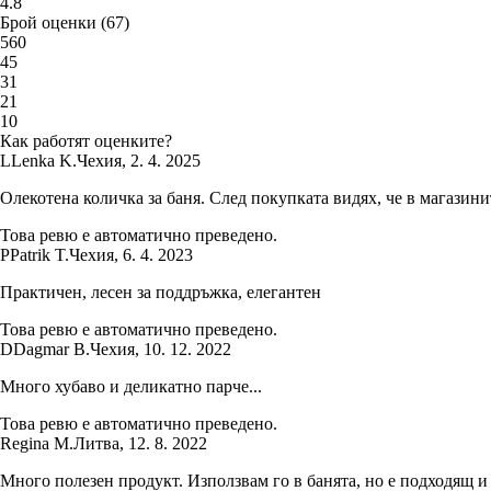
4.8
Брой оценки
(
67
)
5
60
4
5
3
1
2
1
1
0
Как работят оценките?
L
Lenka K.
Чехия
,
2. 4. 2025
Олекотена количка за баня. След покупката видях, че в магазини
Това ревю е автоматично преведено.
P
Patrik T.
Чехия
,
6. 4. 2023
Практичен, лесен за поддръжка, елегантен
Това ревю е автоматично преведено.
D
Dagmar B.
Чехия
,
10. 12. 2022
Много хубаво и деликатно парче...
Това ревю е автоматично преведено.
Regina M.
Литва
,
12. 8. 2022
Много полезен продукт. Използвам го в банята, но е подходящ и 