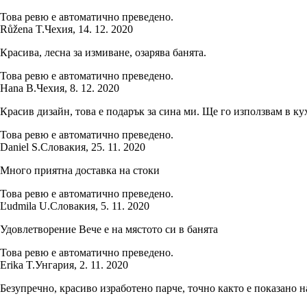
Това ревю е автоматично преведено.
Růžena T.
Чехия
,
14. 12. 2020
Красива, лесна за измиване, озарява банята.
Това ревю е автоматично преведено.
Hana B.
Чехия
,
8. 12. 2020
Красив дизайн, това е подарък за сина ми. Ще го използвам в кух
Това ревю е автоматично преведено.
Daniel S.
Словакия
,
25. 11. 2020
Много приятна доставка на стоки
Това ревю е автоматично преведено.
Ľudmila U.
Словакия
,
5. 11. 2020
Удовлетворение Вече е на мястото си в банята
Това ревю е автоматично преведено.
Erika T.
Унгария
,
2. 11. 2020
Безупречно, красиво изработено парче, точно както е показано 