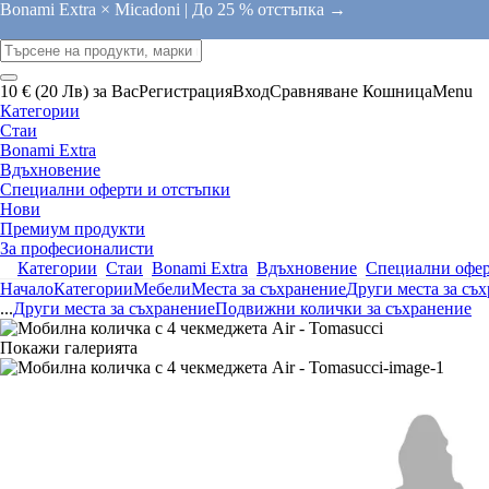
Bonami Extra × Micadoni |
До 25 % отстъпка →
10 € (20 Лв) за Вас
Регистрация
Вход
Сравняване
Кошница
Menu
Категории
Стаи
Bonami Extra
Вдъхновение
Специални оферти и отстъпки
Нови
Премиум продукти
За професионалисти
Категории
Стаи
Bonami Extra
Вдъхновение
Специални офер
Начало
Категории
Мебели
Места за съхранение
Други места за съ
...
Други места за съхранение
Подвижни колички за съхранение
Покажи галерията