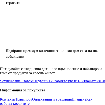
терасата
Премиум с
отстъпка
Подбрани премиум колекции за вашия дом сега на по-
добри цени
Пазарувайте с ежедневна доза ново вдъхновение и най-широка
гама от продукти за красив живот.
Чехия
Полша
Словакия
Румъния
Унгария
Хърватия
Литва
Латвия
Сл
Информация за покупката
Контакти
Транспорт
Оплаквания и връщания
Плащане
Как
работят кредитите