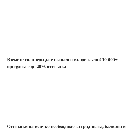
Summer Sale до
-40%
Вземете ги, преди да е станало твърде късно! 10 000+
продукта с до 40% отстъпка
Градина с
отстъпка
Отстъпки на всичко необходимо за градината, балкона и