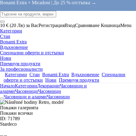
Bonami Extra × Micadoni |
До 25 % отстъпка →
10 € (20 Лв) за Вас
Регистрация
Вход
Сравняване
Кошница
Menu
Категории
Стаи
Bonami Extra
Вдъхновение
Специални оферти и отстъпки
Нови
Премиум продукти
За професионалисти
Категории
Стаи
Bonami Extra
Вдъхновение
Специални
оферти и отстъпки
Нови
Премиум продукти
Начало
Категории
Декорации
Часовници и
аларми
Часовници
Часовници
...
Часовници и аларми
Часовници
Покажи галерията
Покажи всички
ID: 71789
Stardeco