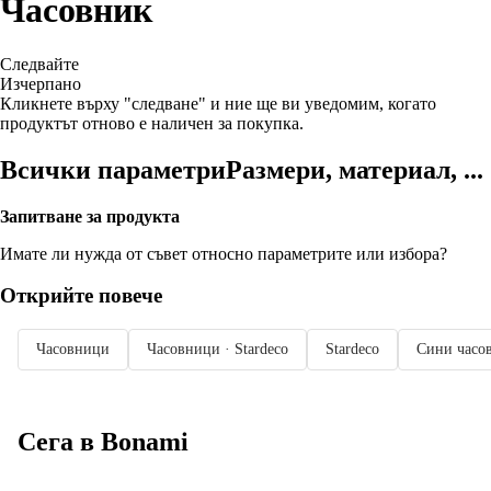
Часовник
Следвайте
Изчерпанo
Кликнете върху "следване" и ние ще ви уведомим, когато
продуктът отново е наличен за покупка.
Всички параметри
Размери, материал, ...
Запитване за продукта
Имате ли нужда от съвет относно параметрите или избора?
Открийте повече
Часовници
Часовници · Stardeco
Stardeco
Сини часо
Сега в Bonami