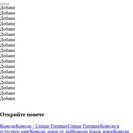
Добави
Добави
Добави
Добави
Добави
Добави
Добави
Добави
Добави
Добави
Добави
Добави
Добави
Добави
Добави
Добави
Добави
Добави
Открийте повече
Комоди
Комоди · Unique Furniture
Unique Furniture
Комоди в
естествен цвят
Комоди декор от дъб
Комоди боров декор
Комоди