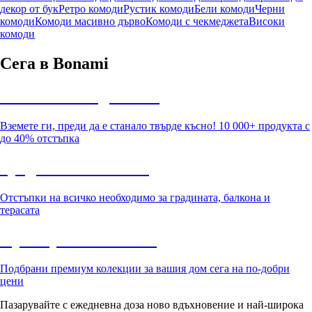
декор от бук
Ретро комоди
Рустик комоди
Бели комоди
Черни
комоди
Комоди масивно дърво
Комоди с чекмеджета
Високи
комоди
Сега в Bonami
Summer Sale до -40%
Вземете ги, преди да е станало твърде късно! 10 000+ продукта с
до 40% отстъпка
Градина с отстъпка
Отстъпки на всичко необходимо за градината, балкона и
терасата
Премиум с отстъпка
Подбрани премиум колекции за вашия дом сега на по-добри
цени
Пазарувайте с ежедневна доза ново вдъхновение и най-широка