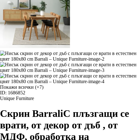
Покажи всички
(+7)
ID: 1686852
Unique Furniture
Скрин Barrali
С плъзгащи се
врати, от декор от дъб , от
МДФ, oбработка на