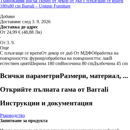
Тъмнокафяв нисък скрин от декор от дъб с плъзгащи се врати
180x80 cm Barrali – Unique Furniture
Добави
Доставяме след 3. 9. 2026
Доставка до адрес
От 24,99 € (48,88 Лв)
·
От 3. 9.
Още
С плъзгащи се врати
От декор от дъб
От МДФ
Oбработка на
повърхността: фурнир/oбработка на повърхността: лак
В
естествен цвят
Ширина 180 cm
Височина 80 cm
Дълбочина 45 cm
Всички параметри
Размери, материал, ...
Открийте пълната гама от Barrali
Инструкции и документация
Ръководство
Запитване за продукта