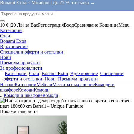
Bonami Extra × Micadoni |
До 25 % отстъпка →
10 € (20 Лв) за Вас
Регистрация
Вход
Сравняване
Кошница
Menu
Категории
Стаи
Bonami Extra
Вдъхновение
Специални оферти и отстъпки
Нови
Премиум продукти
За професионалисти
Категории
Стаи
Bonami Extra
Вдъхновение
Специални
оферти и отстъпки
Нови
Премиум продукти
Начало
Категории
Мебели
Места за съхранение
Комоди и
шкафове
Комоди
Комоди
...
Комоди и шкафове
Комоди
Покажи галерията