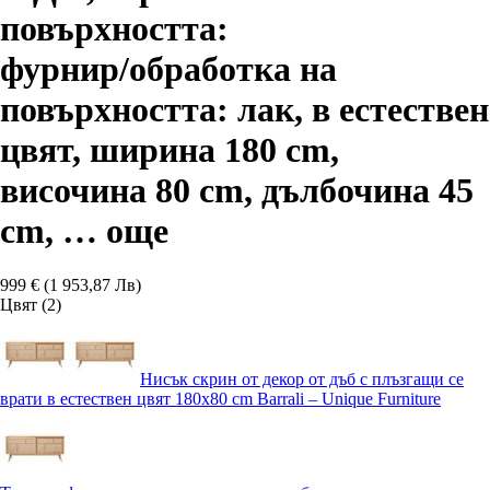
повърхността:
фурнир/oбработка на
повърхността: лак, в естествен
цвят, ширина 180 cm,
височина 80 cm, дълбочина 45
cm
, …
още
999 € (1 953,87 Лв)
Цвят (2)
Нисък скрин от декор от дъб с плъзгащи се
врати в естествен цвят 180x80 cm Barrali – Unique Furniture