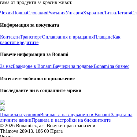
гама от продукти за красив живот.
Чехия
Полша
Словакия
Румъния
Унгария
Хърватия
Литва
Латвия
Сл
Информация за покупката
Контакти
Транспорт
Оплаквания и връщания
Плащане
Как
работят кредитите
Повече информация за Bonami
За нас
Брандове в Bonami
Ваучери за подарък
Bonami за бизнес
Изтеглете мобилното приложение
Последвайте ни в социалните мрежи
Правила и условия
Всичко за пазаруването в Bonami
Защита на
личните данни
Правила и настройки на бисквитките
© 2026 Bonami.cz, a.s. Всички права запазени.
Thámova 289/13, 186 00 Прага
Чехия