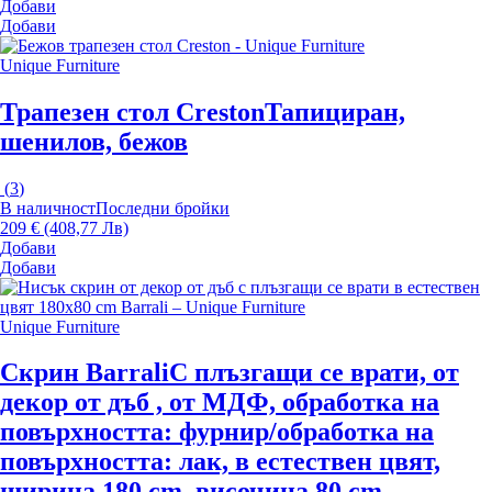
Добави
Добави
Unique Furniture
Трапезен стол Creston
Тапициран,
шенилов, бежов
(
3
)
В наличност
Последни бройки
209 € (408,77 Лв)
Добави
Добави
Unique Furniture
Скрин Barrali
С плъзгащи се врати, от
декор от дъб , от МДФ, oбработка на
повърхността: фурнир/oбработка на
повърхността: лак, в естествен цвят,
ширина 180 cm, височина 80 cm,