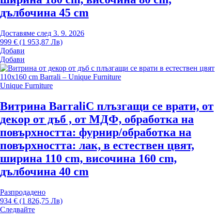
дълбочина 45 cm
Доставяме след 3. 9. 2026
999 € (1 953,87 Лв)
Добави
Добави
Unique Furniture
Витрина Barrali
С плъзгащи се врати, от
декор от дъб , от МДФ, oбработка на
повърхността: фурнир/oбработка на
повърхността: лак, в естествен цвят,
ширина 110 cm, височина 160 cm,
дълбочина 40 cm
Разпродадено
934 € (1 826,75 Лв)
Следвайте