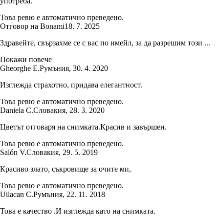
употреба.
Това ревю е автоматично преведено.
Отговор на Bonami
18. 7. 2025
Здравейте, свързахме се с вас по имейл, за да разрешим този ...
Покажи повече
Gheorghe E.
Румъния
,
30. 4. 2020
Изглежда страхотно, придава елегантност.
Това ревю е автоматично преведено.
Daniela C.
Словакия
,
28. 3. 2020
Цветът отговаря на снимката.Красив и завършен.
Това ревю е автоматично преведено.
Salón V.
Словакия
,
29. 5. 2019
Красиво злато, съкровище за очите ми,
Това ревю е автоматично преведено.
Uilacan C.
Румъния
,
22. 11. 2018
Това е качество .И изглежда като на снимката.