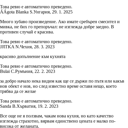
Това ревю е автоматично преведено.
Á
Ágota Blanka S.
Унгария
,
29. 1. 2025
Много хубаво произведение. Ако имате сребърен смесител и
мивка, не бих го препоръчал: не изглежда добре заедно. В
противен случай е красива.
Това ревю е автоматично преведено.
J
JITKA N.
Чехия
,
28. 3. 2023
красиво допълнение към кухнята
Това ревю е автоматично преведено.
Bulai C.
Румъния
,
22. 2. 2023
за добро начало нека видим как ще се държи по пътя или какъв
нов обект е нов, но след известно време оставя нещо, което
трябва да се желае
Това ревю е автоматично преведено.
Sanda B.
Хърватия
,
19. 2. 2023
Все още не я ползвам, чакам нова кухня, но като качество
изглежда страхотно, вярвам единствено цената е малко по-
висока от желаната.