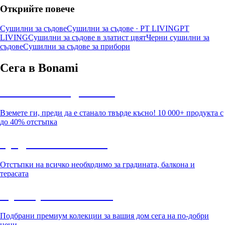
Открийте повече
Сушилни за съдове
Сушилни за съдове · PT LIVING
PT
LIVING
Сушилни за съдове в златист цвят
Черни сушилни за
съдове
Сушилни за съдове за прибори
Сега в Bonami
Summer Sale до -40%
Вземете ги, преди да е станало твърде късно! 10 000+ продукта с
до 40% отстъпка
Градина с отстъпка
Отстъпки на всичко необходимо за градината, балкона и
терасата
Премиум с отстъпка
Подбрани премиум колекции за вашия дом сега на по-добри
цени