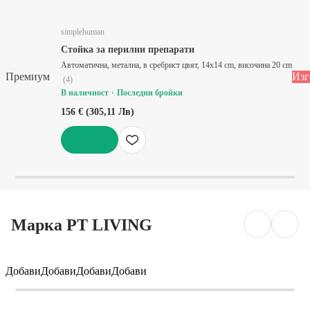
simplehuman
Стойка за перилни препарати
Автоматична, метална, в сребрист цвят, 14x14 cm, височина 20 cm
Премиум
Изг
(
4
)
В наличност
Последни бройки
156 € (305,11 Лв)
ДОБАВИ
Марка PT LIVING
Добави
Добави
Добави
Добави