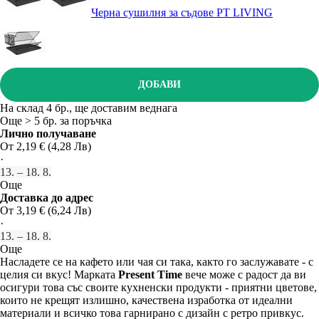
Черна сушилня за съдове PT LIVING
ДОБАВИ
На склад 4 бр., ще доставим веднага
Още > 5 бр. за поръчка
Лично получаване
От 2,19 € (4,28 Лв)
·
13. – 18. 8.
Още
Доставка до адрес
От 3,19 € (6,24 Лв)
·
13. – 18. 8.
Още
Насладете се на кафето или чая си така, както го заслужавате - с
целия си вкус! Марката
Present Time
вече може с радост да ви
осигури това със своите кухненски продукти - приятни цветове,
които не крещят излишно, качествена изработка от идеални
материали и всичко това гарнирано с дизайн с ретро привкус.