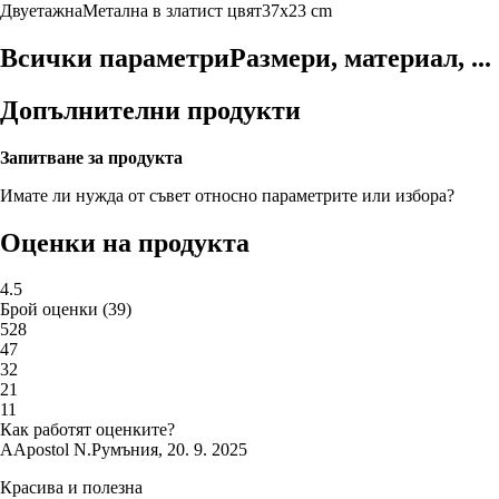
Двуетажна
Метална
в златист цвят
37x23 cm
Всички параметри
Размери, материал, ...
Допълнителни продукти
Запитване за продукта
Имате ли нужда от съвет относно параметрите или избора?
Оценки на продукта
4.5
Брой оценки
(
39
)
5
28
4
7
3
2
2
1
1
1
Как работят оценките?
A
Apostol N.
Румъния
,
20. 9. 2025
Красива и полезна