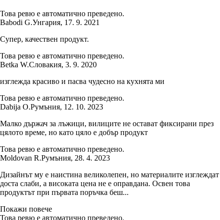
Това ревю е автоматично преведено.
Babodi G.
Унгария
,
17. 9. 2021
Супер, качествен продукт.
Това ревю е автоматично преведено.
Betka W.
Словакия
,
3. 9. 2020
изглежда красиво и пасва чудесно на кухнята ми
Това ревю е автоматично преведено.
Dabija O.
Румъния
,
12. 10. 2023
Малко държач за лъжици, вилиците не остават фиксирани през
цялото време, но като цяло е добър продукт
Това ревю е автоматично преведено.
Moldovan R.
Румъния
,
28. 4. 2023
Дизайнът му е наистина великолепен, но материалите изглеждат
доста слаби, а високата цена не е оправдана. Освен това
продуктът при първата поръчка беш...
Покажи повече
Това ревю е автоматично преведено.