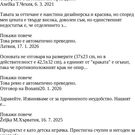
Anežka T.
Чехия
,
6. 3. 2021
Тавата за оттичане е наистина дизайнерска и красива, но според
мен цената е твърде висока, доволен съм, но единственият
недостатък е, че отделението з...
Покажи повече
Това ревю е автоматично преведено.
Латвия
,
17. 1. 2026
Основата не отговаря на размерите (37x23 cm, но в
действителност е 42,5x32 cm), а единият от "краката" е огънат,
така че противоположният крак не опир...
Покажи повече
Това ревю е автоматично преведено.
Отговор на Bonami
20. 1. 2026
Здравейте. Извиняваме се за причиненото неудобство. Нашият
е...
Покажи повече
Željka M.
Хърватия
,
16. 7. 2025
Продуктът е като детска играчка. Пристигна счупен и негоден за