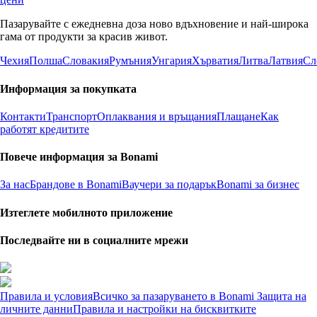
Пазарувайте с ежедневна доза ново вдъхновение и най-широка
гама от продукти за красив живот.
Чехия
Полша
Словакия
Румъния
Унгария
Хърватия
Литва
Латвия
Сл
Информация за покупката
Контакти
Транспорт
Оплаквания и връщания
Плащане
Как
работят кредитите
Повече информация за Bonami
За нас
Брандове в Bonami
Ваучери за подарък
Bonami за бизнес
Изтеглете мобилното приложение
Последвайте ни в социалните мрежи
Правила и условия
Всичко за пазаруването в Bonami
Защита на
личните данни
Правила и настройки на бисквитките