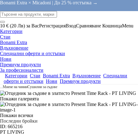
Bonami Extra × Micadoni |
До 25 % отстъпка →
10 € (20 Лв) за Вас
Регистрация
Вход
Сравняване
Кошница
Menu
Категории
Стаи
Bonami Extra
Вдъхновение
Специални оферти и отстъпки
Нови
Премиум продукти
За професионалисти
Категории
Стаи
Bonami Extra
Вдъхновение
Специални
оферти и отстъпки
Нови
Премиум продукти
...
Миене на чинии
Сушилни за съдове
Покажи галерията
Покажи всички
Последни бройки
ID: 665216
PT LIVING