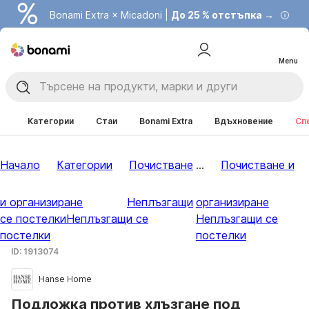
Bonami Extra × Micadoni |
До 25 % отстъпка →
Menu
Категории
Стаи
Bonami Extra
Вдъхновение
Сп
Начало
Категории
Почистване
...
Почистване и
и организиране
Неплъзгащи
организиране
се постелки
Неплъзгащи се
Неплъзгащи се
постелки
постелки
ID: 1913074
Hanse Home
Подложка против хлъзгане под