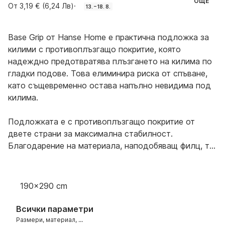
ОЩЕ
От 3,19 € (6,24 Лв)
·
13. – 18. 8.
Base Grip от Hanse Home е практична подложка за
килими с противоплъзгащо покритие, която
надеждно предотвратява плъзгането на килима по
гладки подове. Това елиминира риска от спъване,
като същевременно остава напълно невидима под
килима.
Подложката е с противоплъзгащо покритие от
двете страни за максимална стабилност.
Благодарение на материала, наподобяващ филц, тя
лесно се адаптира към различни размери на килима
- при необходимост можете просто да я отрежете
до желания размер.
190x290 cm
Важно е обаче да се отбележи, че
Всички параметри
противоплъзгащият слой може да реагира или да
Размери, материал, ...