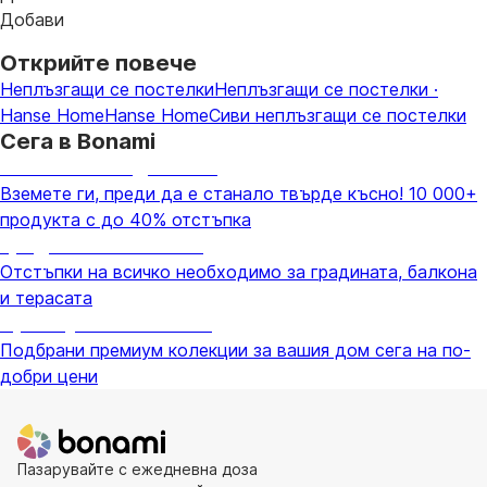
Добави
Открийте повече
Неплъзгащи се постелки
Неплъзгащи се постелки ·
Hanse Home
Hanse Home
Сиви неплъзгащи се постелки
Сега в Bonami
Summer Sale до -40%
Вземете ги, преди да е станало твърде късно! 10 000+
продукта с до 40% отстъпка
Градина с отстъпка
Отстъпки на всичко необходимо за градината, балкона
и терасата
Премиум с отстъпка
Подбрани премиум колекции за вашия дом сега на по-
добри цени
Пазарувайте с ежедневна доза