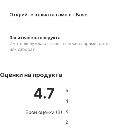
предизвика промяна на цвета при определени
вещества, като например почистващи препарати,
Открийте пълната гама от Base
специални подови покрития или омаслени подове.
Запитване за продукта
Имате ли нужда от съвет относно параметрите
или избора?
Оценки на продукта
4.7
5
4
3
Брой оценки
(
3
)
2