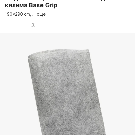
килима Base Grip
190x290 cm
, …
още
(
3
)