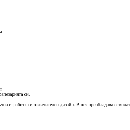
а
т
рапезарията си.
ъчна изработка и отличителен дизайн. В нея преобладава семпла