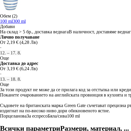
Обем (2)
100 ml
300 ml
Добави
На склад > 5 бр., доставка веднага
В наличност, доставяме веднаг
Лично получаване
От 2,19 € (4,28 Лв)
·
12. – 17. 8.
Още
Доставка до адрес
От 3,19 € (6,24 Лв)
·
13. – 18. 8.
Още
За този продукт не може да се прилага код за отстъпка или креди
Поканете очарованието на английската провинция в кухнята и т
Съдовете на британската марка Green Gate съчетават прецизна р
издигнат на по-високо ниво дори обикновеното ястие.
Порцеланова
За еспресо
Бяла/сива
100 ml
Всички параметри
Размери, материал, ...