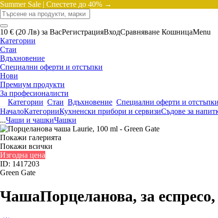
Summer Sale |
Спестете до 40% →
10 € (20 Лв) за Вас
Регистрация
Вход
Сравняване
Кошница
Menu
Категории
Стаи
Вдъхновение
Специални оферти и отстъпки
Нови
Премиум продукти
За професионалисти
Категории
Стаи
Вдъхновение
Специални оферти и отстъпк
Начало
Категории
Кухненски прибори и сервизи
Съдове за напит
...
Чаши и чашки
Чашки
Покажи галерията
Покажи всички
Изгодна цена
ID: 1417203
Green Gate
Чаша
Порцеланова, за еспресо,