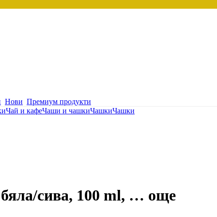
и
Нови
Премиум продукти
ки
Чай и кафе
Чаши и чашки
Чашки
Чашки
 бяла/сива, 100 ml
, …
още