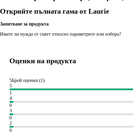
Открийте пълната гама от Laurie
Запитване за продукта
Имате ли нужда от съвет относно параметрите или избора?
Оценки на продукта
5
Брой оценки
(
1
)
5
1
4
0
3
0
2
0