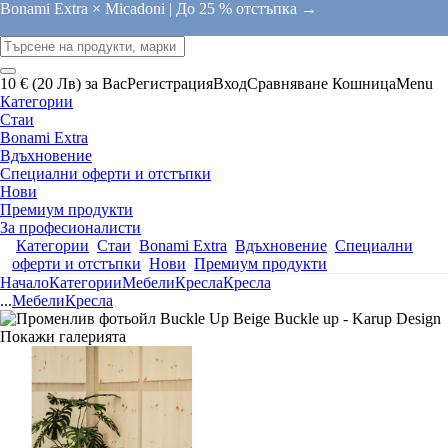
Bonami Extra × Micadoni |
До 25 % отстъпка →
10 € (20 Лв) за Вас
Регистрация
Вход
Сравняване
Кошница
Menu
Категории
Стаи
Bonami Extra
Вдъхновение
Специални оферти и отстъпки
Нови
Премиум продукти
За професионалисти
Категории
Стаи
Bonami Extra
Вдъхновение
Специални
оферти и отстъпки
Нови
Премиум продукти
Начало
Категории
Мебели
Кресла
Кресла
...
Мебели
Кресла
Покажи галерията