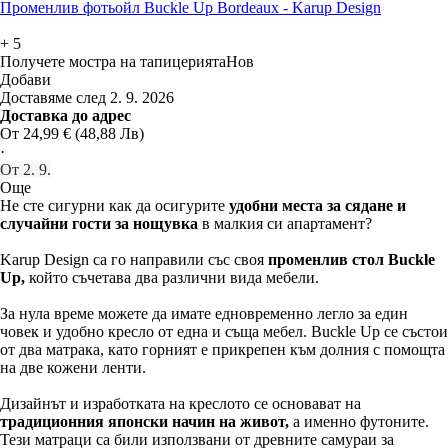
Променлив фотьойл Buckle Up Bordeaux - Karup Design
+
5
Получете мостра на тапицерията
Нов
Добави
Доставяме след 2. 9. 2026
Доставка до адрес
От 24,99 € (48,88 Лв)
·
От 2. 9.
Още
Не сте сигурни как да осигурите
удобни места за сядане и
случайни гости за нощувка
в малкия си апартамент?
Karup Design са го направили със своя
променлив стол Buckle
Up,
който съчетава два различни вида мебели.
За нула време можете да имате едновременно легло за един
човек и удобно кресло от една и съща мебел. Buckle Up се състои
от два матрака, като горният е прикрепен към долния с помощта
на две кожени ленти.
Дизайнът и изработката на креслото се основават на
традиционния японски начин на живот,
а именно футоните.
Тези матраци са били използвани от древните самураи за