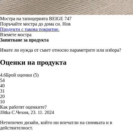
Мостра на тапицерията
BEIGE 747
Поръчайте мостра до дома си.
Нов
Продукти с такова покритие.
Вземете мостра
Запитване за продукта
Имате ли нужда от съвет относно параметрите или избора?
Оценки на продукта
4.6
Брой оценки
(
5
)
5
4
4
0
3
1
2
0
1
0
Как работят оценките?
J
Jitka C.
Чехия
,
23. 11. 2024
Нетипичен дизайн, който ни впечатли на снимката и в
действителност.