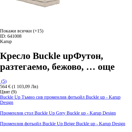
Покажи всички
(+15)
ID: 641008
Karup
Кресло Buckle up
Футон,
разтегаемо, бежово
, …
още
(
5
)
564 € (1 103,09 Лв)
Цвят (9)
Buckle Up Тъмно сив променлив фотьойл Buckle up - Karup
Design
Променлив стол Buckle Up Grey Buckle up - Karup Design
Променлив фотьойл Buckle Up Beige Buckle up - Karup Design