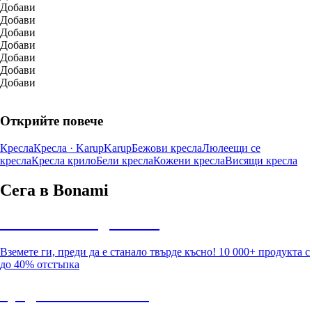
Добави
Добави
Добави
Добави
Добави
Добави
Добави
Открийте повече
Кресла
Кресла · Karup
Karup
Бежови кресла
Люлеещи се
кресла
Кресла крило
Бели кресла
Кожени кресла
Висящи кресла
Сега в Bonami
Summer Sale до -40%
Вземете ги, преди да е станало твърде късно! 10 000+ продукта с
до 40% отстъпка
Градина с отстъпка