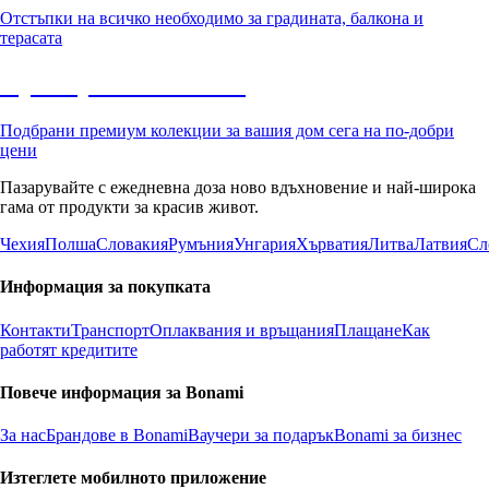
Отстъпки на всичко необходимо за градината, балкона и
терасата
Премиум с отстъпка
Подбрани премиум колекции за вашия дом сега на по-добри
цени
Пазарувайте с ежедневна доза ново вдъхновение и най-широка
гама от продукти за красив живот.
Чехия
Полша
Словакия
Румъния
Унгария
Хърватия
Литва
Латвия
Сл
Информация за покупката
Контакти
Транспорт
Оплаквания и връщания
Плащане
Как
работят кредитите
Повече информация за Bonami
За нас
Брандове в Bonami
Ваучери за подарък
Bonami за бизнес
Изтеглете мобилното приложение