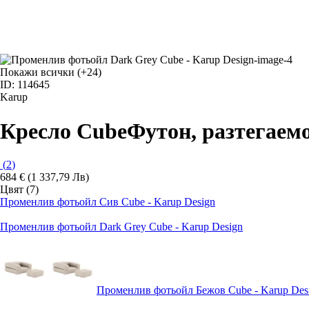
Покажи всички
(+24)
ID: 114645
Karup
Кресло Cube
Футон, разтегаемо
(
2
)
684 € (1 337,79 Лв)
Цвят (7)
Променлив фотьойл Сив Cube - Karup Design
Променлив фотьойл Dark Grey Cube - Karup Design
Променлив фотьойл Бежов Cube - Karup Des