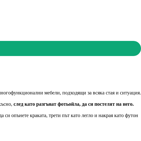
многофункционални мебели, подходящи за всяка стая и ситуация.
късно,
след като разгънат фотьойла, да си постелят на него.
а си опънете краката, трети път като легло и накрая като футон