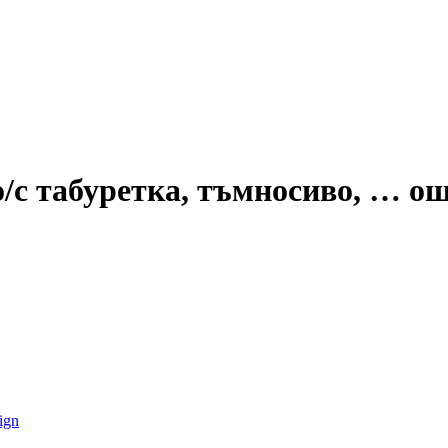
/с табуретка, тъмносиво
, …
ощ
ign