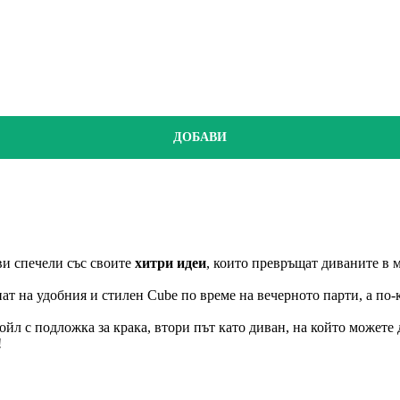
ДОБАВИ
 ви спечели със своите
хитри идеи
, които превръщат диваните в 
ат на удобния и стилен Cube по време на вечерното парти, а по-
л с подложка за крака, втори път като диван, на който можете д
!