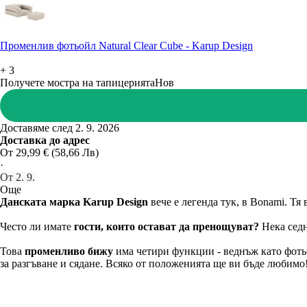
Променлив фотьойл Natural Clear Cube - Karup Design
+
3
Получете мостра на тапицерията
Нов
Доставяме след 2. 9. 2026
Доставка до адрес
От 29,99 € (58,66 Лв)
·
От 2. 9.
Още
Данската марка Karup Design
вече е легенда тук, в Bonami. Тя
Често ли имате
гости, които остават да пренощуват?
Нека седн
Това
променливо бижу
има четири функции - веднъж като фотьой
за разгъване и сядане. Всяко от положенията ще ви бъде любимо