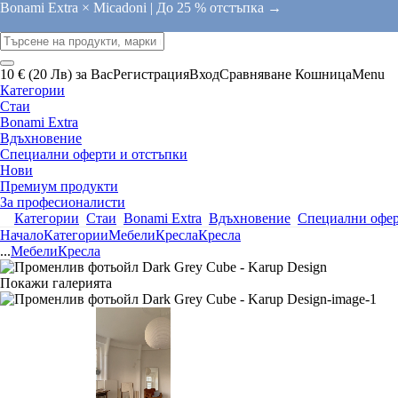
Bonami Extra × Micadoni |
До 25 % отстъпка →
10 € (20 Лв) за Вас
Регистрация
Вход
Сравняване
Кошница
Menu
Категории
Стаи
Bonami Extra
Вдъхновение
Специални оферти и отстъпки
Нови
Премиум продукти
За професионалисти
Категории
Стаи
Bonami Extra
Вдъхновение
Специални офер
Начало
Категории
Мебели
Кресла
Кресла
...
Мебели
Кресла
Покажи галерията