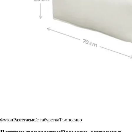
Футон
Разтегаемо/с табуретка
Тъмносиво