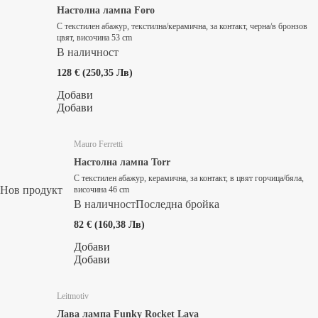
Настолна лампа Foro
С текстилен абажур, текстилна/керамична, за контакт, черна/в бронзов
цвят, височина 53 cm
В наличност
128 € (250,35 Лв)
Добави
Добави
Mauro Ferretti
Настолна лампа Torr
С текстилен абажур, керамична, за контакт, в цвят горчица/бяла,
Нов продукт
височина 46 cm
В наличност
Последна бройка
82 € (160,38 Лв)
Добави
Добави
Leitmotiv
Лава лампа Funky Rocket Lava