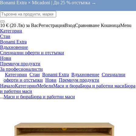
Bonami Extra × Micadoni |
До 25 % отстъпка →
10 € (20 Лв) за Вас
Регистрация
Вход
Сравняване
Кошница
Menu
Категории
Стаи
Bonami Extra
Вдъхновение
Специални оферти и отстъпки
Нови
Премиум продукти
За професионалисти
Категории
Стаи
Bonami Extra
Вдъхновение
Специални
оферти и отстъпки
Нови
Премиум продукти
Начало
Категории
Мебели
Маси и бюра
Бюра и работни маси
Бюра
и работни маси
...
Маси и бюра
Бюра и работни маси