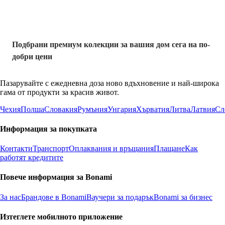
Подбрани премиум колекции за вашия дом сега на по-
добри цени
Пазарувайте с ежедневна доза ново вдъхновение и най-широка
гама от продукти за красив живот.
Чехия
Полша
Словакия
Румъния
Унгария
Хърватия
Литва
Латвия
Сл
Информация за покупката
Контакти
Транспорт
Оплаквания и връщания
Плащане
Как
работят кредитите
Повече информация за Bonami
За нас
Брандове в Bonami
Ваучери за подарък
Bonami за бизнес
Изтеглете мобилното приложение