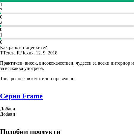
1
3
0
2
0
1
0
Как работят оценките?
T
Tereza R.
Чехия
,
12. 9. 2018
Практичен, висок, висококачествен, чудесен за всеки интериор и
за всякаква употреба.
Това ревю е автоматично преведено.
Серия Frame
Добави
Добави
Подобни продукти