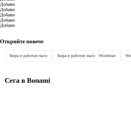
Добави
Добави
Добави
Добави
Добави
Открийте повече
Бюра и работни маси
Бюра и работни маси · Woodman
Wo
Сега в Bonami
Summer Sale до
-40%