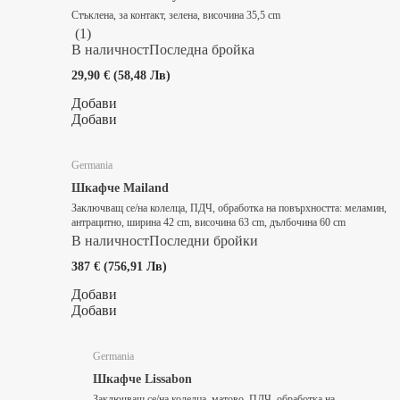
Стъклена, за контакт, зелена, височина 35,5 cm
(
1
)
В наличност
Последна бройка
29,90 € (58,48 Лв)
Добави
Добави
Germania
Шкафче Mailand
Заключващ се/на колелца, ПДЧ, oбработка на повърхността: меламин,
антрацитно, ширина 42 cm, височина 63 cm, дълбочина 60 cm
В наличност
Последни бройки
387 € (756,91 Лв)
Добави
Добави
Germania
Шкафче Lissabon
Заключващ се/на колелца, матово, ПДЧ, oбработка на