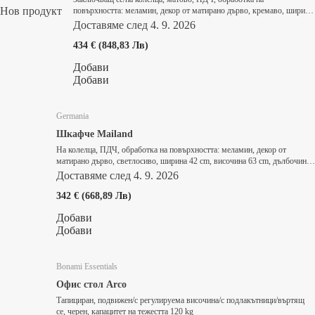
Нов продукт
повърхността: меламин, декор от матирано дърво, кремаво, ширина
41 cm, височина 60 cm, дълбочина 50 cm
Доставяме след 4. 9. 2026
434 € (848,83 Лв)
Добави
Добави
Germania
Шкафче Mailand
На колелца, ПДЧ, oбработка на повърхността: меламин, декор от
матирано дърво, светлосиво, ширина 42 cm, височина 63 cm, дълбочина
60 cm
Доставяме след 4. 9. 2026
342 € (668,89 Лв)
Добави
Добави
Bonami Essentials
Офис стол Arco
Тапициран, подвижен/с регулируема височина/с подлакътници/въртящ
се, черен, капацитет на тежестта 120 kg