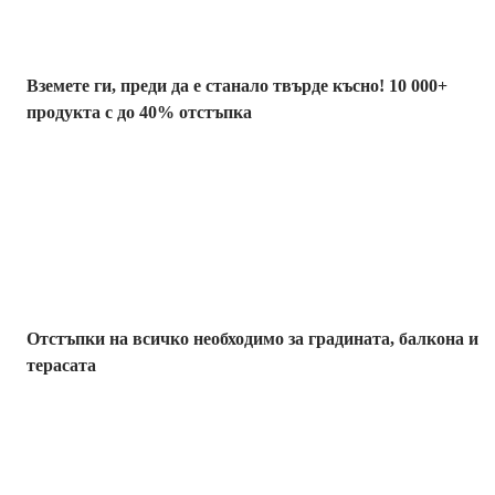
Вземете ги, преди да е станало твърде късно! 10 000+
продукта с до 40% отстъпка
Градина с
отстъпка
Отстъпки на всичко необходимо за градината, балкона и
терасата
Премиум с
отстъпка