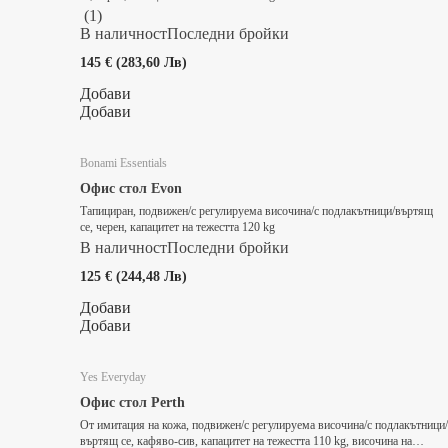
(
1
)
В наличност
Последни бройки
145 € (283,60 Лв)
Добави
Добави
Bonami Essentials
Офис стол Evon
Тапициран, подвижен/с регулируема височина/с подлакътници/въртящ
се, черен, капацитет на тежестта 120 kg
В наличност
Последни бройки
125 € (244,48 Лв)
Добави
Добави
Yes Everyday
Офис стол Perth
От имитация на кожа, подвижен/с регулируема височина/с подлакътници/
въртящ се, кафяво-сив, капацитет на тежестта 110 kg, височина на