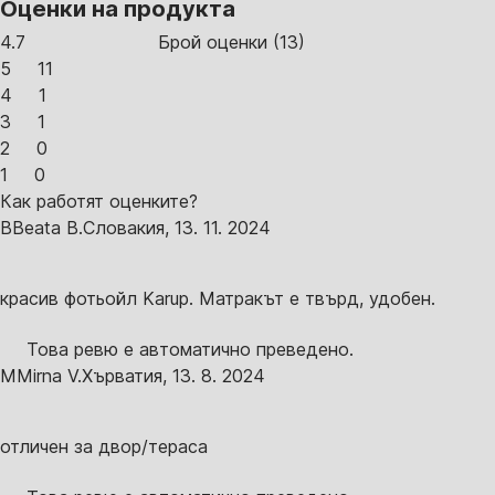
Оценки на продукта
4.7
Брой оценки
(
13
)
5
11
4
1
3
1
2
0
1
0
Как работят оценките?
B
Beata B.
Словакия
,
13. 11. 2024
красив фотьойл Karup. Матракът е твърд, удобен.
Това ревю е автоматично преведено.
M
Mirna V.
Хърватия
,
13. 8. 2024
отличен за двор/тераса