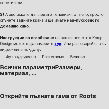
посетители.
3)
А ако искате да гледате телевизия от него, просто
сгънете задните крака и ще имате
най-луксозното
домашно кино.
Инструкции за сглобяване
на вашия нов стол Karup
Design можете да намерите
тук
. Или разговаряйте във
видеоклипа по-долу.
Футон/дървено
Разтегаемо
Бежово
Всички параметри
Размери,
материал, ...
Открийте пълната гама от Roots