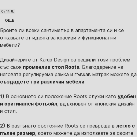
От 14. 8.
ОЩЕ
Броите ли всеки сантиметър в апартамента си и се
отказвате от идеята за красиви и функционални
мебели?
Дизайнерите от Karup Design са решили този проблем
със своя
променлив стол Roots
. Благодарение на
неговата регулируема рамка и гъвкав матрак можете да
създадете три различни мебели
:
1)
В основното си положение Roots служи като
удобен
и оригинален фотьойл
, вдъхновен от японския дизайн
и стил.
2)
В разгънато състояние Roots се превръща в
легло с
пълен размер
, което можете да използвате за своите