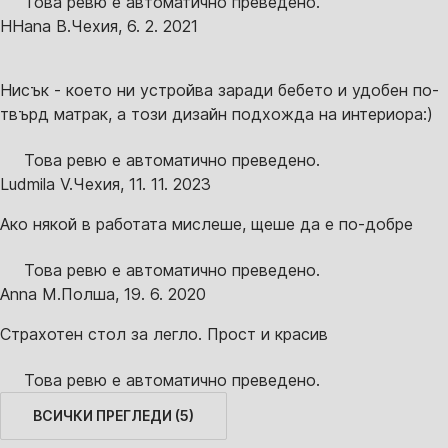
Това ревю е автоматично преведено.
H
Hana B.
Чехия
,
6. 2. 2021
Нисък - което ни устройва заради бебето и удобен по-
твърд матрак, а този дизайн подхожда на интериора:)
Това ревю е автоматично преведено.
Ludmila V.
Чехия
,
11. 11. 2023
Ако някой в работата мислеше, щеше да е по-добре
Това ревю е автоматично преведено.
Anna M.
Полша
,
19. 6. 2020
Страхотен стол за легло. Прост и красив
Това ревю е автоматично преведено.
ВСИЧКИ ПРЕГЛЕДИ
(
5
)