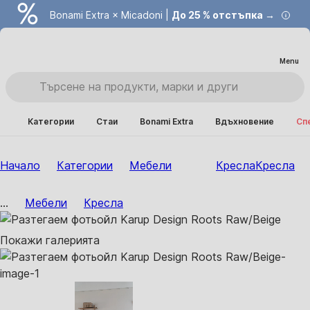
Bonami Extra × Micadoni |
До 25 % отстъпка →
Menu
Категории
Стаи
Bonami Extra
Вдъхновение
Сп
Начало
Категории
Мебели
Кресла
Кресла
...
Мебели
Кресла
Покажи галерията