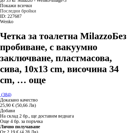
Покажи всички
Последни бройки
ID: 227687
Wenko
Четка за тоалетна Milazzo
Без
пробиване, с вакуумно
заключване, пластмасова,
сива, 10x13 cm, височина 34
cm
, …
още
(
384
)
Доказано качество
25,90 € (50,66 Лв)
Добави
На склад 2 бр., ще доставим веднага
Още 4 бр. за поръчка
Лично получаване
От 2,19 € (4,28 Лв)