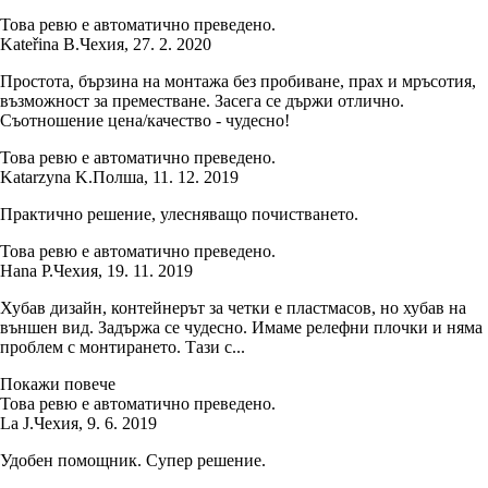
Това ревю е автоматично преведено.
Kateřina B.
Чехия
,
27. 2. 2020
Простота, бързина на монтажа без пробиване, прах и мръсотия,
възможност за преместване. Засега се държи отлично.
Съотношение цена/качество - чудесно!
Това ревю е автоматично преведено.
Katarzyna K.
Полша
,
11. 12. 2019
Практично решение, улесняващо почистването.
Това ревю е автоматично преведено.
Hana P.
Чехия
,
19. 11. 2019
Хубав дизайн, контейнерът за четки е пластмасов, но хубав на
външен вид. Задържа се чудесно. Имаме релефни плочки и няма
проблем с монтирането. Тази с...
Покажи повече
Това ревю е автоматично преведено.
La J.
Чехия
,
9. 6. 2019
Удобен помощник. Супер решение.