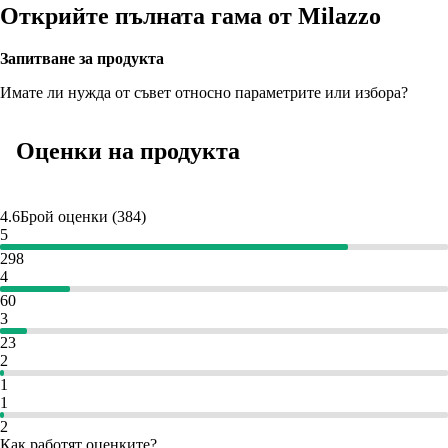
Открийте пълната гама от Milazzo
Запитване за продукта
Имате ли нужда от съвет относно параметрите или избора?
Оценки на продукта
4.6
Брой оценки
(
384
)
5
298
4
60
3
23
2
1
1
2
Как работят оценките?