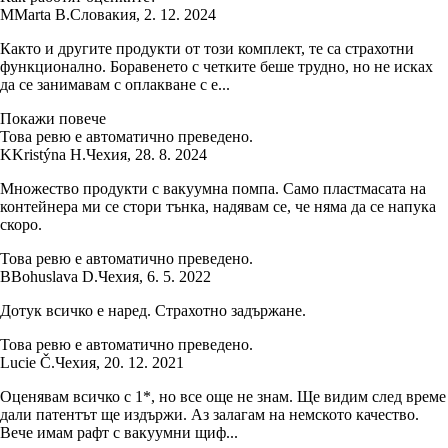
M
Marta B.
Словакия
,
2. 12. 2024
Както и другите продукти от този комплект, те са страхотни
функционално. Боравенето с четките беше трудно, но не исках
да се занимавам с оплакване с е...
Покажи повече
Това ревю е автоматично преведено.
K
Kristýna H.
Чехия
,
28. 8. 2024
Множество продукти с вакуумна помпа. Само пластмасата на
контейнера ми се стори тънка, надявам се, че няма да се напука
скоро.
Това ревю е автоматично преведено.
B
Bohuslava D.
Чехия
,
6. 5. 2022
Дотук всичко е наред. Страхотно задържане.
Това ревю е автоматично преведено.
Lucie Č.
Чехия
,
20. 12. 2021
Оценявам всичко с 1*, но все още не знам. Ще видим след време
дали патентът ще издържи. Аз залагам на немското качество.
Вече имам рафт с вакуумни щиф...