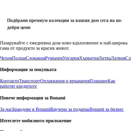
Подбрани премиум колекции за вашия дом сега на по-
добри цени
Пазарувайте с ежедневна доза ново вдъхновение и най-широка
гама от продукти за красив живот.
Чехия
Полша
Словакия
Румъния
Унгария
Хърватия
Литва
Латвия
Сл
Информация за покупката
Контакти
Транспорт
Оплаквания и връщания
Плащане
Как
работят кредитите
Повече информация за Bonami
За нас
Брандове в Bonami
Ваучери за подарък
Bonami за бизнес
Изтеглете мобилното приложение