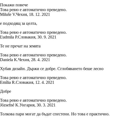
Покажи повече
Това ревю е автоматично преведено.
Miluše V.
Чехия
,
18. 12. 2021
е подходящ за целта,
Това ревю е автоматично преведено.
Ľudmila P.
Словакия
,
30. 9. 2021
Те не пречат на земята
Това ревю е автоматично преведено.
Daniela K.
Чехия
,
28. 4. 2021
Хубав дизайн. Държи се добре. Сглобяването беше лесно
Това ревю е автоматично преведено.
Emília R.
Словакия
,
12. 4. 2021
Добре
Това ревю е автоматично преведено.
Józsefné K.
Унгария
,
30. 3. 2021
Толкова пари могат да бъдат спестени. Но това е практично.