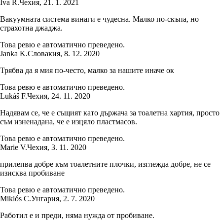
Iva Ř.
Чехия
,
21. 1. 2021
Вакуумната система винаги е чудесна. Малко по-скъпа, но
страхотна джаджа.
Това ревю е автоматично преведено.
Janka K.
Словакия
,
8. 12. 2020
Трябва да я мия по-често, малко за нашите иначе ок
Това ревю е автоматично преведено.
Lukáš F.
Чехия
,
24. 11. 2020
Надявам се, че е същият като държача за тоалетна хартия, просто
съм изненадана, че е изцяло пластмасов.
Това ревю е автоматично преведено.
Marie V.
Чехия
,
3. 11. 2020
прилепва добре към тоалетните плочки, изглежда добре, не се
изисква пробиване
Това ревю е автоматично преведено.
Miklós C.
Унгария
,
2. 7. 2020
Работил е и преди, няма нужда от пробиване.