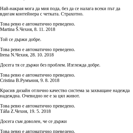
Най-накрая мога да мия пода, без да се налага всеки път да
вдигам контейнера с четката. Страхотно.
Това ревю е автоматично преведено.
Martina Š.
Чехия
,
8. 11. 2018
Той се държи добре.
Това ревю е автоматично преведено.
Irena N.
Чехия
,
28. 10. 2018
Досега тя се държи без проблем. Изглежда добре.
Това ревю е автоматично преведено.
Cristina B.
Румъния
,
9. 8. 2018
Красив дизайн отлично качество система за захващане надежда
надеждна. Очевидно не е за цял живот.
Това ревю е автоматично преведено.
Táňa Z.
Чехия
,
19. 5. 2018
Досега съм доволен, че се държи
Това ревю е автоматично преведено.