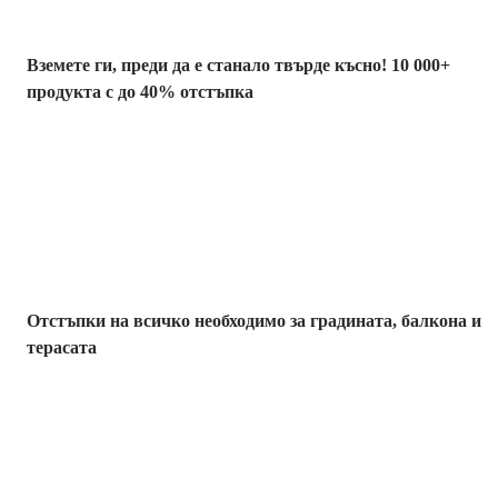
Вземете ги, преди да е станало твърде късно! 10 000+
продукта с до 40% отстъпка
Градина с
отстъпка
Отстъпки на всичко необходимо за градината, балкона и
терасата
Премиум с
отстъпка