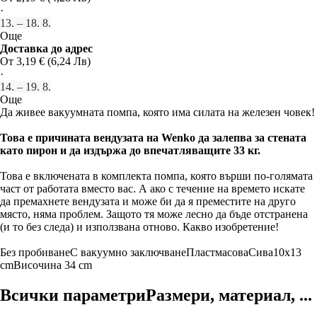
·
13. – 18. 8.
Още
Доставка до адрес
От 3,19 € (6,24 Лв)
·
14. – 19. 8.
Още
Да живее вакуумната помпа, която има силата на железен човек!
Това е причината вендузата на Wenko да залепва за стената
като пирон и да издържа до впечатляващите 33 кг.
Това е включената в комплекта помпа, която върши по-голямата
част от работата вместо вас. А ако с течение на времето искате
да премахнете вендузата и може би да я преместите на друго
място, няма проблем. Защото тя може лесно да бъде отстранена
(и то без следа) и използвана отново. Какво изобретение!
Без пробиване
С вакуумно заключване
Пластмасова
Сива
10x13
cm
Височина 34 cm
Всички параметри
Размери, материал, ...