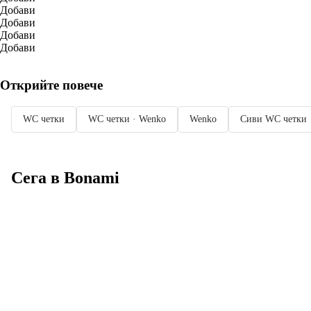
Добави
Добави
Добави
Добави
Открийте повече
WC четки
WC четки · Wenko
Wenko
Сиви WC четки
Сега в Bonami
Summer Sale до
-40%