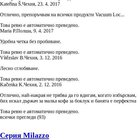
Kateřina Š.
Чехия
,
23. 4. 2017
Отлично, препоръчвам на всички продукти Vacuum Loc...
Това ревю е автоматично преведено.
Maria P.
Полша
,
9. 4. 2017
Удобна четка без пробиване.
Това ревю е автоматично преведено.
Vítězslav B.
Чехия
,
3. 12. 2016
Лесно сглобяване.
Това ревю е автоматично преведено.
Kačenka K.
Чехия
,
2. 12. 2016
Отлично, най-накрая не трябва да го вдигам, когато избърсвам,
бих искал държач за малка кофа за боклук и банята е перфектна
Това ревю е автоматично преведено.
всички прегледи
(
93
)
Серия Milazzo