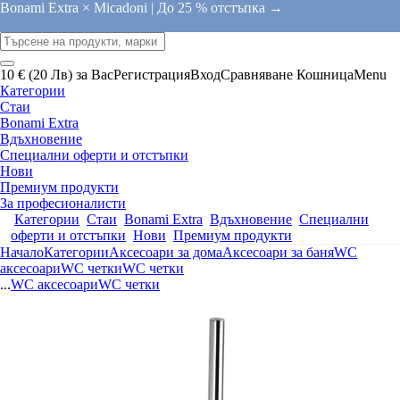
Bonami Extra × Micadoni |
До 25 % отстъпка →
10 € (20 Лв) за Вас
Регистрация
Вход
Сравняване
Кошница
Menu
Категории
Стаи
Bonami Extra
Вдъхновение
Специални оферти и отстъпки
Нови
Премиум продукти
За професионалисти
Категории
Стаи
Bonami Extra
Вдъхновение
Специални
оферти и отстъпки
Нови
Премиум продукти
Начало
Категории
Аксесоари за дома
Аксесоари за баня
WC
аксесоари
WC четки
WC четки
...
WC аксесоари
WC четки