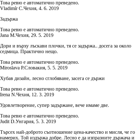
Това ревю е автоматично преведено.
Vladimír C.
Чехия
,
4. 6. 2019
Задържа
Това ревю е автоматично преведено.
Jana M.
Чехия
,
29. 5. 2019
Дори и върху лъскави плочки, тя се задържа.. досега за около
седмица. Практично нещо.
Това ревю е автоматично преведено.
Miroslava P.
Словакия
,
5. 5. 2019
Хубав дизайн, лесно сглобяване, засега се държи
Това ревю е автоматично преведено.
Irena N.
Чехия
,
12. 3. 2019
Удовлетворение, супер задържане, вече имаме две.
Това ревю е автоматично преведено.
Judit D.
Унгария
,
5. 3. 2019
Търсех най-доброто съотношение цена-качество и мисля, че го
намерих. Той издържа добре. Лесно е да изпразните държача и