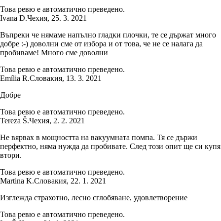
Това ревю е автоматично преведено.
Ivana D.
Чехия
,
25. 3. 2021
Въпреки че нямаме напълно гладки плочки, те се държат много
добре :-) доволни сме от избора и от това, че не се налага да
пробиваме! Много сме доволни
Това ревю е автоматично преведено.
Emília R.
Словакия
,
13. 3. 2021
Добре
Това ревю е автоматично преведено.
Tereza Š.
Чехия
,
2. 2. 2021
Не вярвах в мощността на вакуумната помпа. Тя се държи
перфектно, няма нужда да пробивате. След този опит ще си купя
втори.
Това ревю е автоматично преведено.
Martina K.
Словакия
,
22. 1. 2021
Изглежда страхотно, лесно сглобяване, удовлетворение
Това ревю е автоматично преведено.