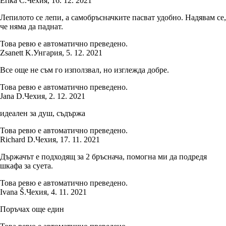
Erika Č.
Чехия
,
16. 12. 2021
Лепилото се лепи, а самобръсначките пасват удобно. Надявам се,
че няма да паднат.
Това ревю е автоматично преведено.
Zsanett K.
Унгария
,
5. 12. 2021
Все още не съм го използвал, но изглежда добре.
Това ревю е автоматично преведено.
Jana D.
Чехия
,
2. 12. 2021
идеален за душ, съдържа
Това ревю е автоматично преведено.
Richard D.
Чехия
,
17. 11. 2021
Държачът е подходящ за 2 бръснача, помогна ми да подредя
шкафа за суета.
Това ревю е автоматично преведено.
Ivana Š.
Чехия
,
4. 11. 2021
Поръчах още един