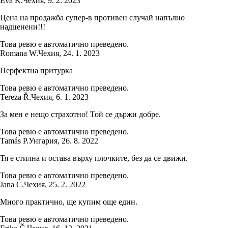
Eva K.
Чехия
,
9. 2. 2023
Цена на продажба супер-в противен случай напълно
надценени!!!
Това ревю е автоматично преведено.
Romana W.
Чехия
,
24. 1. 2023
Перфектна притурка
Това ревю е автоматично преведено.
Tereza Ř.
Чехия
,
6. 1. 2023
За мен е нещо страхотно! Той се държи добре.
Това ревю е автоматично преведено.
Tamás P.
Унгария
,
26. 8. 2022
Тя е стилна и остава върху плочките, без да се движи.
Това ревю е автоматично преведено.
Jana C.
Чехия
,
25. 2. 2022
Много практично, ще купим още един.
Това ревю е автоматично преведено.