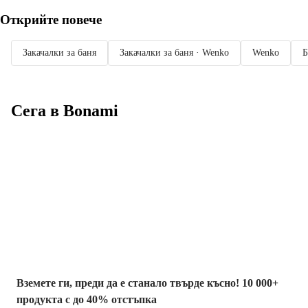
Открийте повече
Закачалки за баня
Закачалки за баня · Wenko
Wenko
Б
Сега в Bonami
Summer Sale до
-40%
Вземете ги, преди да е станало твърде късно! 10 000+
продукта с до 40% отстъпка