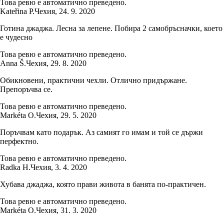
Това ревю е автоматично преведено.
Kateřina P.
Чехия
,
24. 9. 2020
Готина джаджа. Лесна за лепене. Побира 2 самобръсначки, което
е чудесно
Това ревю е автоматично преведено.
Anna Š.
Чехия
,
29. 8. 2020
Обикновени, практични чехли. Отлично придържане.
Препоръчва се.
Това ревю е автоматично преведено.
Markéta O.
Чехия
,
29. 5. 2020
Поръчвам като подарък. Аз самият го имам и той се държи
перфектно.
Това ревю е автоматично преведено.
Radka H.
Чехия
,
3. 4. 2020
Хубава джаджа, която прави живота в банята по-практичен.
Това ревю е автоматично преведено.
Markéta O.
Чехия
,
31. 3. 2020