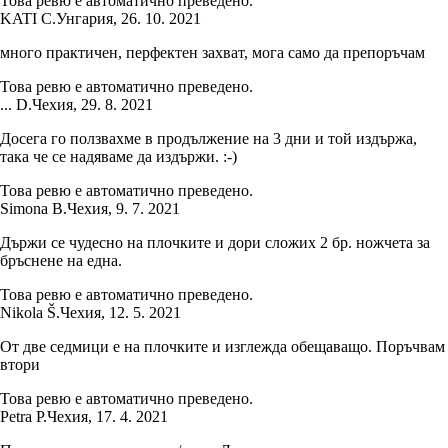
Това ревю е автоматично преведено.
KATI C.
Унгария
,
26. 10. 2021
много практичен, перфектен захват, мога само да препоръчам
Това ревю е автоматично преведено.
... D.
Чехия
,
29. 8. 2021
Досега го ползвахме в продължение на 3 дни и той издържа,
така че се надяваме да издържи. :-)
Това ревю е автоматично преведено.
Simona B.
Чехия
,
9. 7. 2021
Държи се чудесно на плочките и дори сложих 2 бр. ножчета за
бръснене на една.
Това ревю е автоматично преведено.
Nikola Š.
Чехия
,
12. 5. 2021
От две седмици е на плочките и изглежда обещаващо. Поръчвам
втори
Това ревю е автоматично преведено.
Petra P.
Чехия
,
17. 4. 2021