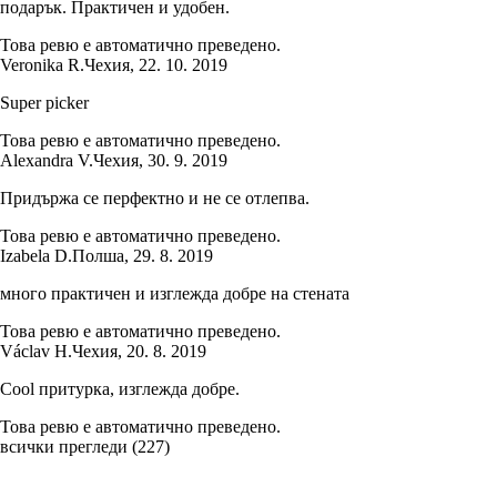
подарък. Практичен и удобен.
Това ревю е автоматично преведено.
Veronika R.
Чехия
,
22. 10. 2019
Super picker
Това ревю е автоматично преведено.
Alexandra V.
Чехия
,
30. 9. 2019
Придържа се перфектно и не се отлепва.
Това ревю е автоматично преведено.
Izabela D.
Полша
,
29. 8. 2019
много практичен и изглежда добре на стената
Това ревю е автоматично преведено.
Václav H.
Чехия
,
20. 8. 2019
Cool притурка, изглежда добре.
Това ревю е автоматично преведено.
всички прегледи
(
227
)