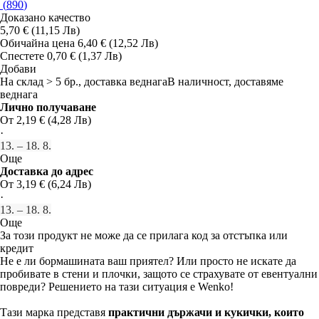
(
890
)
Доказано качество
5,70 € (11,15 Лв)
Обичайна цена 6,40 € (12,52 Лв)
Спестете 0,70 € (1,37 Лв)
Добави
На склад > 5 бр., доставка веднага
В наличност, доставяме
веднага
Лично получаване
От 2,19 € (4,28 Лв)
·
13. – 18. 8.
Още
Доставка до адрес
От 3,19 € (6,24 Лв)
·
13. – 18. 8.
Още
За този продукт не може да се прилага код за отстъпка или
кредит
Не е ли бормашината ваш приятел? Или просто не искате да
пробивате в стени и плочки, защото се страхувате от евентуални
повреди? Решението на тази ситуация е Wenko!
Тази марка представя
практични държачи и кукички, които