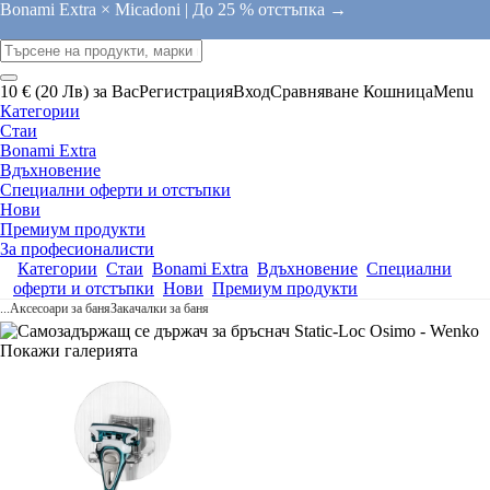
Bonami Extra × Micadoni |
До 25 % отстъпка →
10 € (20 Лв) за Вас
Регистрация
Вход
Сравняване
Кошница
Menu
Категории
Стаи
Bonami Extra
Вдъхновение
Специални оферти и отстъпки
Нови
Премиум продукти
За професионалисти
Категории
Стаи
Bonami Extra
Вдъхновение
Специални
оферти и отстъпки
Нови
Премиум продукти
...
Аксесоари за баня
Закачалки за баня
Покажи галерията