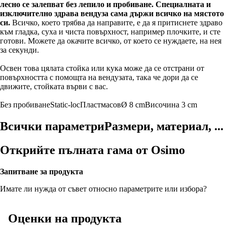
лесно се залепват без лепило и пробиване. Специалната и
изключително здрава вендуза сама държи всичко на мястото
си.
Всичко, което трябва да направите, е да я притиснете здраво
към гладка, суха и чиста повърхност, например плочките, и сте
готови. Можете да окачите всичко, от което се нуждаете, на нея
за секунди.
Освен това цялата стойка или кука може да се отстрани от
повърхността с помощта на вендузата, така че дори да се
движите, стойката върви с вас.
Без пробиване
Static-loc
Пластмасов
Ø 8 cm
Височина 3 cm
Всички параметри
Размери, материал, ...
Открийте пълната гама от Osimo
Запитване за продукта
Имате ли нужда от съвет относно параметрите или избора?
Оценки на продукта