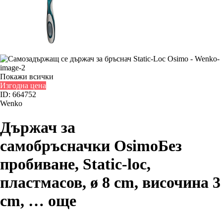
Покажи всички
Изгодна цена
ID: 664752
Wenko
Държач за
самобръсначки Osimo
Без
пробиване, Static-loc,
пластмасов, ø 8 cm, височина 3
cm
, …
още