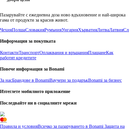
Пазарувайте с ежедневна доза ново вдъхновение и най-широка
гама от продукти за красив живот.
Чехия
Полша
Словакия
Румъния
Унгария
Хърватия
Литва
Латвия
Сл
Информация за покупката
Контакти
Транспорт
Оплаквания и връщания
Плащане
Как
работят кредитите
Повече информация за Bonami
За нас
Брандове в Bonami
Ваучери за подарък
Bonami за бизнес
Изтеглете мобилното приложение
Последвайте ни в социалните мрежи
Правила и условия
Всичко за пазаруването в Bonami
Защита на