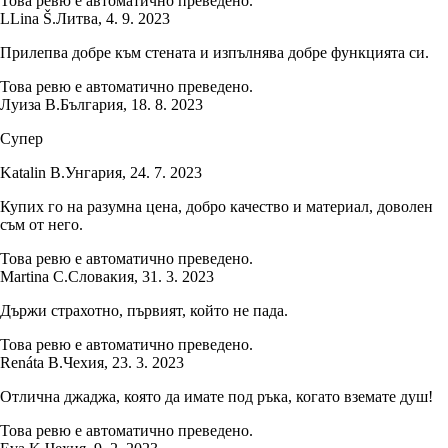
Това ревю е автоматично преведено.
L
Lina Š.
Литва
,
4. 9. 2023
Прилепва добре към стената и изпълнява добре функцията си.
Това ревю е автоматично преведено.
Луиза В.
България
,
18. 8. 2023
Супер
Katalin B.
Унгария
,
24. 7. 2023
Купих го на разумна цена, добро качество и материал, доволен
съм от него.
Това ревю е автоматично преведено.
Martina C.
Словакия
,
31. 3. 2023
Държи страхотно, първият, който не пада.
Това ревю е автоматично преведено.
Renáta B.
Чехия
,
23. 3. 2023
Отлична джаджа, която да имате под ръка, когато вземате душ!
Това ревю е автоматично преведено.