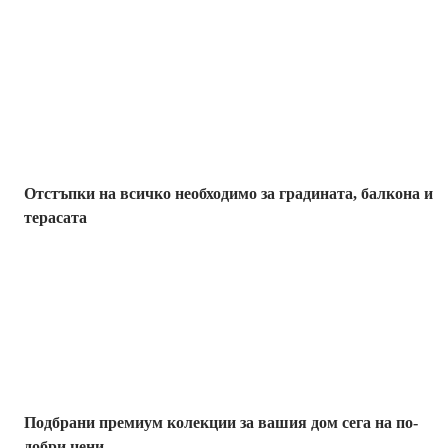
Градина с
отстъпка
Отстъпки на всичко необходимо за градината, балкона и
терасата
Премиум с
отстъпка
Подбрани премиум колекции за вашия дом сега на по-
добри цени