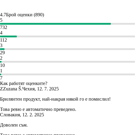
4.7
Брой оценки
(
890
)
5
732
4
112
3
29
2
10
1
7
Как работят оценките?
Z
Zuzana Š.
Чехия
,
12. 7. 2025
Брилянтен продукт, най-накрая някой го е помислил!
Това ревю е автоматично преведено.
Словакия
,
12. 2. 2025
Доволен съм.