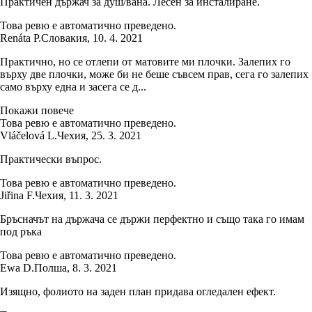
Практичен държач за душ/вана. Лесен за инсталиране.
Това ревю е автоматично преведено.
Renáta P.
Словакия
,
10. 4. 2021
Практично, но се отлепи от матовите ми плочки. Залепих го
върху две плочки, може би не беше съвсем прав, сега го залепих
само върху една и засега се д...
Покажи повече
Това ревю е автоматично преведено.
Vláčelová L.
Чехия
,
25. 3. 2021
Практически въпрос.
Това ревю е автоматично преведено.
Jiřina F.
Чехия
,
11. 3. 2021
Бръсначът на държача се държи перфектно и също така го имам
под ръка
Това ревю е автоматично преведено.
Ewa D.
Полша
,
8. 3. 2021
Изящно, фолиото на заден план придава огледален ефект.