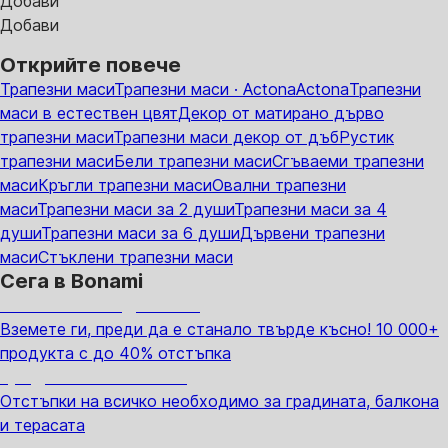
Добави
Добави
Открийте повече
Трапезни маси
Трапезни маси · Actona
Actona
Трапезни
маси в естествен цвят
Декор от матирано дърво
трапезни маси
Трапезни маси декор от дъб
Рустик
трапезни маси
Бели трапезни маси
Сгъваеми трапезни
маси
Кръгли трапезни маси
Овални трапезни
маси
Трапезни маси за 2 души
Трапезни маси за 4
души
Трапезни маси за 6 души
Дървени трапезни
маси
Стъклени трапезни маси
Сега в Bonami
Summer Sale до -40%
Вземете ги, преди да е станало твърде късно! 10 000+
продукта с до 40% отстъпка
Градина с отстъпка
Отстъпки на всичко необходимо за градината, балкона
и терасата