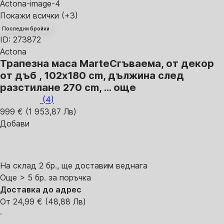
Покажи всички
(+3)
Последни бройки
ID: 273872
Actona
Трапезна маса Marte
Сгъваема, от декор
от дъб , 102x180 cm, дължина след
разстилане 270 cm
, …
още
(
4
)
999 € (1 953,87 Лв)
Добави
На склад 2 бр., ще доставим веднага
Още > 5 бр. за поръчка
Доставка до адрес
От 24,99 € (48,88 Лв)
·