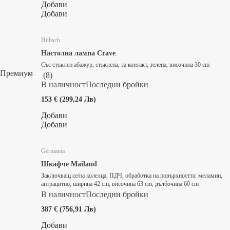
Добави
Добави
Hübsch
Настолна лампа Crave
Със стъклен абажур, стъклена, за контакт, зелена, височина 30 cm
Премиум
(
8
)
В наличност
Последни бройки
153 € (299,24 Лв)
Добави
Добави
Germania
Шкафче Mailand
Заключващ се/на колелца, ПДЧ, oбработка на повърхността: меламин,
антрацитно, ширина 42 cm, височина 63 cm, дълбочина 60 cm
В наличност
Последни бройки
387 € (756,91 Лв)
Добави