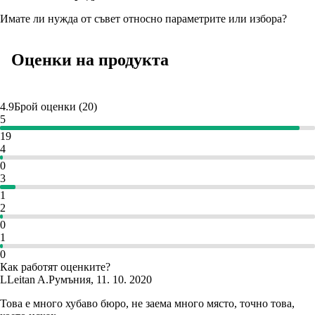
Имате ли нужда от съвет относно параметрите или избора?
Оценки на продукта
4.9
Брой оценки
(
20
)
5
19
4
0
3
1
2
0
1
0
Как работят оценките?
L
Leitan A.
Румъния
,
11. 10. 2020
Това е много хубаво бюро, не заема много място, точно това,