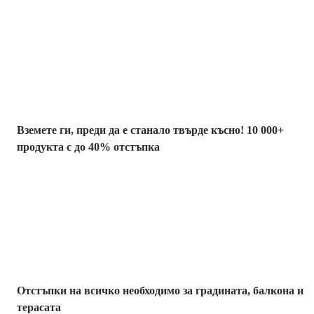
Summer Sale до
-40%
Вземете ги, преди да е станало твърде късно! 10 000+
продукта с до 40% отстъпка
Градина с
отстъпка
Отстъпки на всичко необходимо за градината, балкона и
терасата