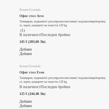
Bonami Essentials
Офис стол Arco
Тапициран, подвижен/с регулируема височина/с подлакътници/въртящ
се, черен, капацитет на тежестта 120 kg
(
1
)
В наличност
Последни бройки
145 € (283,60 Лв)
Добави
Добави
Bonami Essentials
Офис стол Evon
Тапициран, подвижен/с регулируема височина/с подлакътници/въртящ
се, черен, капацитет на тежестта 120 kg
В наличност
Последни бройки
125 € (244,48 Лв)
Добави
Добави