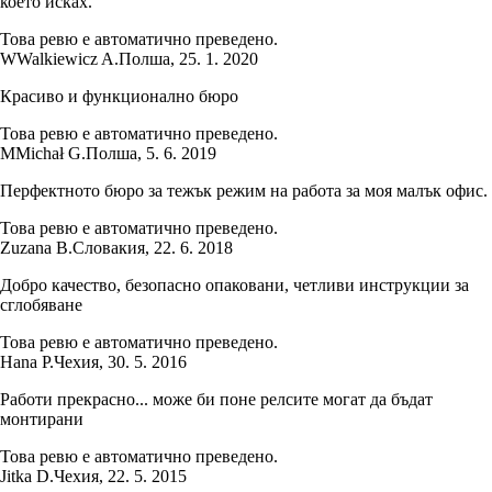
което исках.
Това ревю е автоматично преведено.
W
Walkiewicz A.
Полша
,
25. 1. 2020
Красиво и функционално бюро
Това ревю е автоматично преведено.
M
Michał G.
Полша
,
5. 6. 2019
Перфектното бюро за тежък режим на работа за моя малък офис.
Това ревю е автоматично преведено.
Zuzana B.
Словакия
,
22. 6. 2018
Добро качество, безопасно опаковани, четливи инструкции за
сглобяване
Това ревю е автоматично преведено.
Hana P.
Чехия
,
30. 5. 2016
Работи прекрасно... може би поне релсите могат да бъдат
монтирани
Това ревю е автоматично преведено.
Jitka D.
Чехия
,
22. 5. 2015