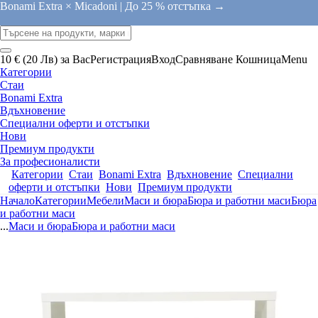
Bonami Extra × Micadoni |
До 25 % отстъпка →
10 € (20 Лв) за Вас
Регистрация
Вход
Сравняване
Кошница
Menu
Категории
Стаи
Bonami Extra
Вдъхновение
Специални оферти и отстъпки
Нови
Премиум продукти
За професионалисти
Категории
Стаи
Bonami Extra
Вдъхновение
Специални
оферти и отстъпки
Нови
Премиум продукти
Начало
Категории
Мебели
Маси и бюра
Бюра и работни маси
Бюра
и работни маси
...
Маси и бюра
Бюра и работни маси