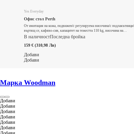
Yes Everyday
Офис стол Perth
От имитация на кожа, подвижен/с регулируема височина/с подлакътници/
въртящ се, кафяво-сив, капацитет на тежестта 110 kg, височина на
седалката 54-54 cm
В наличност
Последна бройка
159 € (310,98 Лв)
Добави
Добави
Марка Woodman
Добави
Добави
Добави
Добави
Добави
Добави
Добави