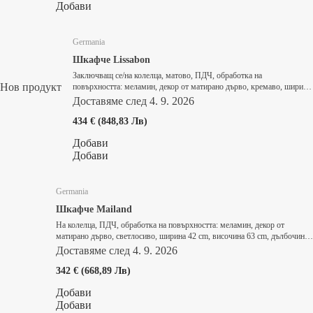
Добави
Germania
Шкафче Lissabon
Заключващ се/на колелца, матово, ПДЧ, oбработка на
Нов продукт
повърхността: меламин, декор от матирано дърво, кремаво, ширина
41 cm, височина 60 cm, дълбочина 50 cm
Доставяме след 4. 9. 2026
434 € (848,83 Лв)
Добави
Добави
Germania
Шкафче Mailand
На колелца, ПДЧ, oбработка на повърхността: меламин, декор от
матирано дърво, светлосиво, ширина 42 cm, височина 63 cm, дълбочина
60 cm
Доставяме след 4. 9. 2026
342 € (668,89 Лв)
Добави
Добави