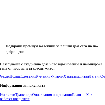
Премиум с
отстъпка
Подбрани премиум колекции за вашия дом сега на по-
добри цени
Пазарувайте с ежедневна доза ново вдъхновение и най-широка
гама от продукти за красив живот.
Чехия
Полша
Словакия
Румъния
Унгария
Хърватия
Литва
Латвия
Сл
Информация за покупката
Контакти
Транспорт
Оплаквания и връщания
Плащане
Как
работят кредитите