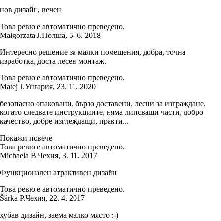
нов дизайн, вечен
Това ревю е автоматично преведено.
Małgorzata J.
Полша
,
5. 6. 2018
Интересно решение за малки помещения, добра, точна
изработка, доста лесен монтаж.
Това ревю е автоматично преведено.
Matej J.
Унгария
,
23. 11. 2020
безопасно опаковани, бързо доставени, лесни за изграждане,
когато следвате инструкциите, няма липсващи части, добро
качество, добре изглеждащи, практи...
Покажи повече
Това ревю е автоматично преведено.
Michaela B.
Чехия
,
3. 11. 2017
Функционален атрактивен дизайн
Това ревю е автоматично преведено.
Šárka P.
Чехия
,
22. 4. 2017
хубав дизайн, заема малко място :-)