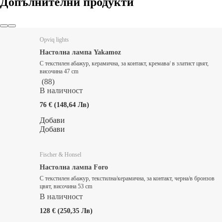
Допълнителни продукти
Opviq lights
Настолна лампа Yakamoz
С текстилен абажур, керамична, за контакт, кремава/ в златист цвят,
височина 47 cm
(
88
)
В наличност
76 € (148,64 Лв)
Добави
Добави
Fischer & Honsel
Настолна лампа Foro
С текстилен абажур, текстилна/керамична, за контакт, черна/в бронзов
цвят, височина 53 cm
В наличност
128 € (250,35 Лв)