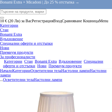
Bonami Extra × Micadoni |
До 25 % отстъпка →
10 € (20 Лв) за Вас
Регистрация
Вход
Сравняване
Кошница
Menu
Категории
Стаи
Bonami Extra
Вдъхновение
Специални оферти и отстъпки
Нови
Премиум продукти
За професионалисти
Категории
Стаи
Bonami Extra
Вдъхновение
Специални
оферти и отстъпки
Нови
Премиум продукти
Начало
Категории
Осветителни тела
Настолни лампи
Настолни
лампи
...
Осветителни тела
Настолни лампи