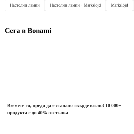
Настолни лампи
Настолни лампи · Markslöjd
Markslöjd
Сега в Bonami
Summer Sale до
-40%
Вземете ги, преди да е станало твърде късно! 10 000+
продукта с до 40% отстъпка
Градина с