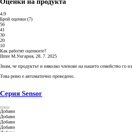
Оценки на продукта
4.9
Брой оценки
(
7
)
5
6
4
1
3
0
2
0
1
0
Как работят оценките?
I
Imre M.
Унгария
,
28. 7. 2025
Знам, че продуктът и няколко членове на нашето семейство го и
Това ревю е автоматично преведено.
Серия Sensor
Добави
Добави
Добави
Добави