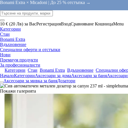
Bonami Extra × Micadoni |
До 25 % отстъпка →
10 € (20 Лв) за Вас
Регистрация
Вход
Сравняване
Кошница
Menu
Категории
Стаи
Bonami Extra
Вдъхновение
Специални оферти и отстъпки
Нови
Премиум продукти
За професионалисти
Категории
Стаи
Bonami Extra
Вдъхновение
Специални офер
Начало
Категории
Аксесоари за дома
Аксесоари за баня
Аксесоари 
...
Аксесоари за мивка за баня
Дозатори
Покажи галерията