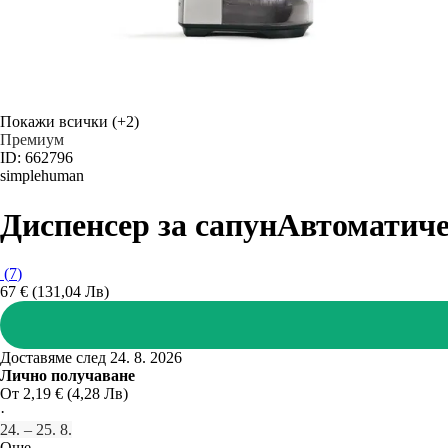
Покажи всички
(+2)
Премиум
ID: 662796
simplehuman
Диспенсер за сапун
Автоматичен
(
7
)
67 € (131,04 Лв)
Доставяме след 24. 8. 2026
Лично получаване
От 2,19 € (4,28 Лв)
·
24. – 25. 8.
Още