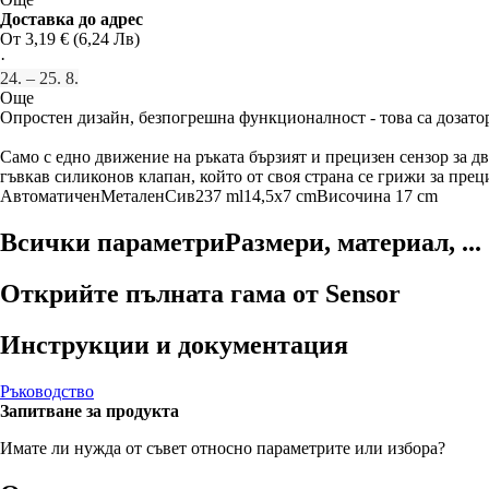
Доставка до адрес
От 3,19 € (6,24 Лв)
·
24. – 25. 8.
Още
Опростен дизайн, безпогрешна функционалност - това са дозатор
Само с едно движение на ръката бързият и прецизен сензор за дв
гъвкав силиконов клапан, който от своя страна се грижи за прец
Автоматичен
Метален
Сив
237 ml
14,5x7 cm
Височина 17 cm
Всички параметри
Размери, материал, ...
Открийте пълната гама от Sensor
Инструкции и документация
Ръководство
Запитване за продукта
Имате ли нужда от съвет относно параметрите или избора?