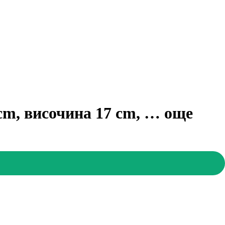
 cm, височина 17 cm
, …
още