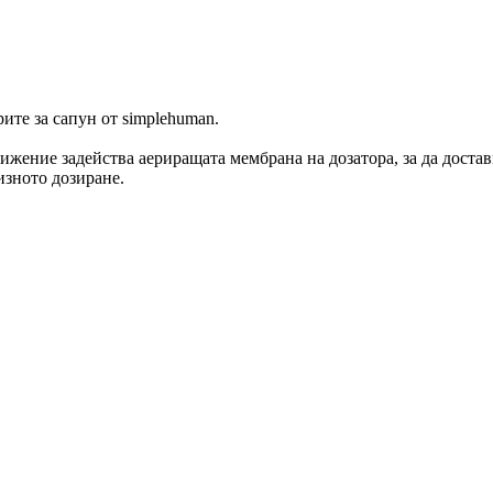
ите за сапун от simplehuman.
ижение задейства аериращата мембрана на дозатора, за да достав
изното дозиране.