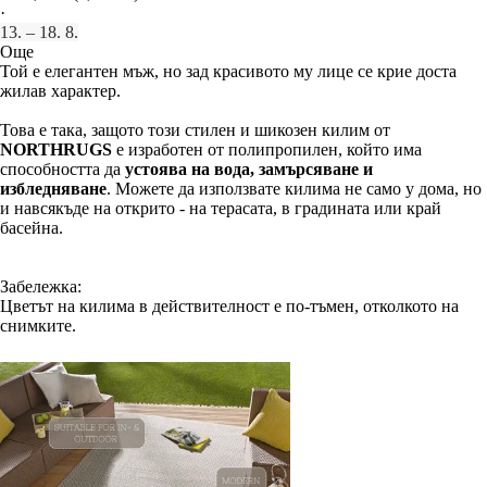
·
13. – 18. 8.
Още
Той е елегантен мъж, но зад красивото му лице се крие доста
жилав характер.
Това е така, защото този стилен и шикозен килим от
NORTHRUGS
е изработен от полипропилен, който има
способността да
устоява на вода, замърсяване и
избледняване
. Можете да използвате килима не само у дома, но
и навсякъде на открито - на терасата, в градината или край
басейна.
Забележка:
Цветът на килима в действителност е по-тъмен, отколкото на
снимките.