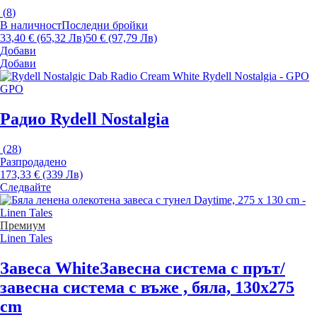
(
8
)
В наличност
Последни бройки
33,40 € (65,32 Лв)
50 € (97,79 Лв)
Добави
Добави
GPO
Радио Rydell Nostalgia
(
28
)
Разпродадено
173,33 € (339 Лв)
Следвайте
Премиум
Linen Tales
Завеса White
Завесна система с прът/
завесна система с въже , бяла, 130x275
cm