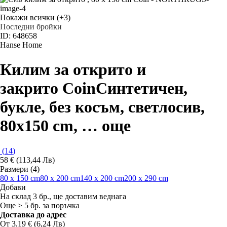
Покажи всички
(+3)
Последни бройки
ID: 648658
Hanse Home
Килим за открито и
закрито Coin
Синтетичен,
букле, без косъм, светлосив,
80x150 cm
, …
още
(
14
)
58 € (113,44 Лв)
Размери (4)
80 x 150 cm
80 x 200 cm
140 x 200 cm
200 x 290 cm
Добави
На склад 3 бр., ще доставим веднага
Още > 5 бр. за поръчка
Доставка до адрес
От 3,19 € (6,24 Лв)