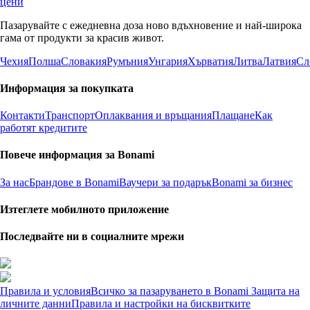
цени
Пазарувайте с ежедневна доза ново вдъхновение и най-широка
гама от продукти за красив живот.
Чехия
Полша
Словакия
Румъния
Унгария
Хърватия
Литва
Латвия
Сл
Информация за покупката
Контакти
Транспорт
Оплаквания и връщания
Плащане
Как
работят кредитите
Повече информация за Bonami
За нас
Брандове в Bonami
Ваучери за подарък
Bonami за бизнес
Изтеглете мобилното приложение
Последвайте ни в социалните мрежи
Правила и условия
Всичко за пазаруването в Bonami
Защита на
личните данни
Правила и настройки на бисквитките