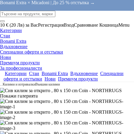
Bonami Extra × Micadoni |
До 25 % отстъпка →
10 € (20 Лв) за Вас
Регистрация
Вход
Сравняване
Кошница
Menu
Категории
Стаи
Bonami Extra
Вдъхновение
Специални оферти и отстъпки
Нови
Премиум продукти
За професионалисти
Категории
Стаи
Bonami Extra
Вдъхновение
Специални
оферти и отстъпки
Нови
Премиум продукти
...
Килими и изтривалки
Външни килими
Покажи галерията