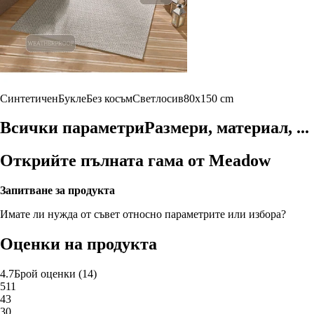
Синтетичен
Букле
Без косъм
Светлосив
80x150 cm
Всички параметри
Размери, материал, ...
Открийте пълната гама от Meadow
Запитване за продукта
Имате ли нужда от съвет относно параметрите или избора?
Оценки на продукта
4.7
Брой оценки
(
14
)
5
11
4
3
3
0