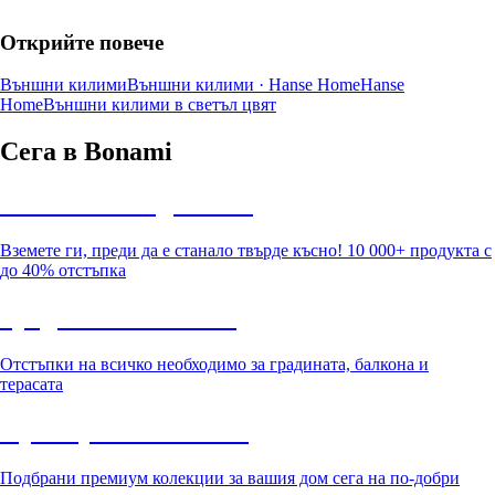
Открийте повече
Външни килими
Външни килими · Hanse Home
Hanse
Home
Външни килими в светъл цвят
Сега в Bonami
Summer Sale до -40%
Вземете ги, преди да е станало твърде късно! 10 000+ продукта с
до 40% отстъпка
Градина с отстъпка
Отстъпки на всичко необходимо за градината, балкона и
терасата
Премиум с отстъпка
Подбрани премиум колекции за вашия дом сега на по-добри