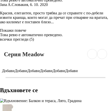
Това ревю е автоматично преведено.
Jana A.
Словакия
,
6. 10. 2020
Красив, елегантен, просто трябва да се справите с по-дебели
извити краища, които могат да пречат при отваряне на вратата,
ако килимът е поставен близо...
Покажи повече
Това ревю е автоматично преведено.
всички прегледи
(
5
)
Серия Meadow
Добави
Добави
Добави
Добави
Добави
Добави
Вдъхновете се