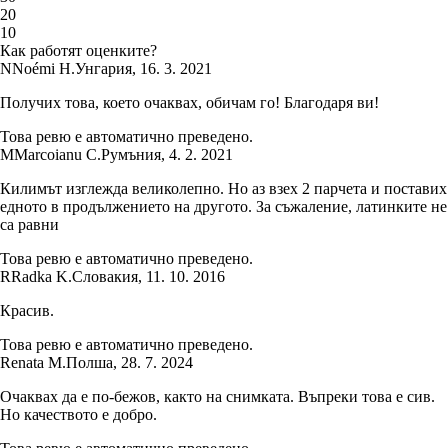
2
0
1
0
Как работят оценките?
N
Noémi H.
Унгария
,
16. 3. 2021
Получих това, което очаквах, обичам го! Благодаря ви!
Това ревю е автоматично преведено.
M
Marcoianu C.
Румъния
,
4. 2. 2021
Килимът изглежда великолепно. Но аз взех 2 парчета и поставих
едното в продължението на другото. За съжаление, латинките не
са равни
Това ревю е автоматично преведено.
R
Radka K.
Словакия
,
11. 10. 2016
Красив.
Това ревю е автоматично преведено.
Renata M.
Полша
,
28. 7. 2024
Очаквах да е по-бежов, както на снимката. Въпреки това е сив.
Но качеството е добро.