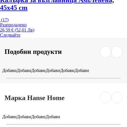
Калъфка за възглавница Ash
Ленена,
45x45 cm
(
17
)
Разпродадено
26,59 € (52,01 Лв)
Следвайте
Подобни продукти
Добави
Добави
Добави
Добави
Добави
Добави
Марка Hanse Home
Добави
Добави
Добави
Добави