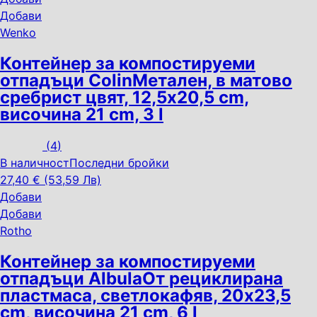
Добави
Wenko
Контейнер за компостируеми
отпадъци Colin
Метален, в матово
сребрист цвят, 12,5x20,5 cm,
височина 21 cm, 3 l
(
4
)
В наличност
Последни бройки
27,40 € (53,59 Лв)
Добави
Добави
Rotho
Контейнер за компостируеми
отпадъци Albula
От рециклирана
пластмаса, светлокафяв, 20x23,5
cm, височина 21 cm, 6 l