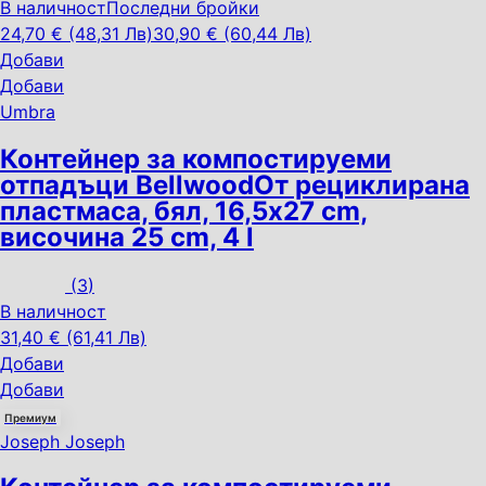
В наличност
Последни бройки
24,70 € (48,31 Лв)
30,90 € (60,44 Лв)
Добави
Добави
Umbra
Контейнер за компостируеми
отпадъци Bellwood
От рециклирана
пластмаса, бял, 16,5x27 cm,
височина 25 cm, 4 l
(
3
)
В наличност
31,40 € (61,41 Лв)
Добави
Добави
Премиум
Joseph Joseph