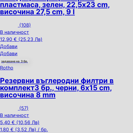
пластмаса, зелен, 22,5x23 cm,
височина 27,5 cm, 9 l
(
108
)
В наличност
12,90 € (25,23 Лв)
Добави
Добави
задаване на 3 бр.
Rotho
Резервни въглеродни филтри в
комплект
3 бр., черни, 6x15 cm,
височина 8 mm
(
57
)
В наличност
5,40 € (10,56 Лв)
1,80 € (3,52 Лв) / бр.