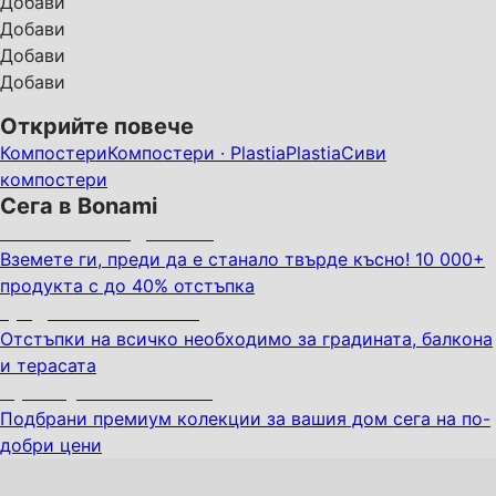
Добави
Добави
Добави
Добави
Открийте повече
Компостери
Компостери · Plastia
Plastia
Сиви
компостери
Сега в Bonami
Summer Sale до -40%
Вземете ги, преди да е станало твърде късно! 10 000+
продукта с до 40% отстъпка
Градина с отстъпка
Отстъпки на всичко необходимо за градината, балкона
и терасата
Премиум с отстъпка
Подбрани премиум колекции за вашия дом сега на по-
добри цени