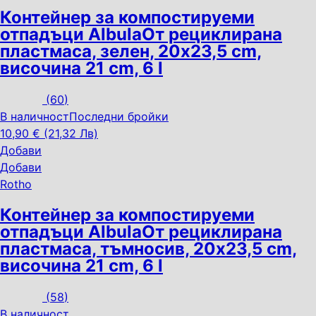
Контейнер за компостируеми
отпадъци Albula
От рециклирана
пластмаса, зелен, 20x23,5 cm,
височина 21 cm, 6 l
(
60
)
В наличност
Последни бройки
10,90 € (21,32 Лв)
Добави
Добави
Rotho
Контейнер за компостируеми
отпадъци Albula
От рециклирана
пластмаса, тъмносив, 20x23,5 cm,
височина 21 cm, 6 l
(
58
)
В наличност