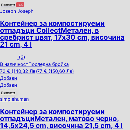
Премиум
-6%
Joseph Joseph
Контейнер за компостируеми
отпадъци Collect
Метален, в
сребрист цвят, 17x30 cm, височина
21 cm, 4 l
(
3
)
В наличност
Последна бройка
72 € (140,82 Лв)
77 € (150,60 Лв)
Добави
Добави
Премиум
simplehuman
Контейнер за компостируеми
отпадъци
Метален, матово черно,
14,5x24,5 cm, височина 21,5 cm, 4 l