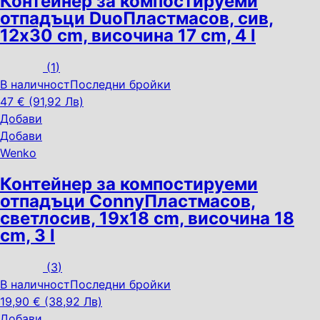
Контейнер за компостируеми
отпадъци Duo
Пластмасов, сив,
12x30 cm, височина 17 cm, 4 l
(
1
)
В наличност
Последни бройки
47 € (91,92 Лв)
Добави
Добави
Wenko
Контейнер за компостируеми
отпадъци Conny
Пластмасов,
светлосив, 19x18 cm, височина 18
cm, 3 l
(
3
)
В наличност
Последни бройки
19,90 € (38,92 Лв)
Добави