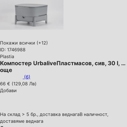
Покажи всички
(+12)
ID: 1746988
Plastia
Компостер Urbalive
Пластмасов, сив, 30 l
, …
още
(
6
)
66 € (129,08 Лв)
Добави
На склад > 5 бр., доставка веднага
В наличност,
доставяме веднага