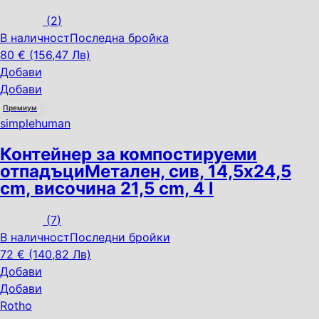
(
2
)
В наличност
Последна бройка
80 € (156,47 Лв)
Добави
Добави
Премиум
simplehuman
Контейнер за компостируеми
отпадъци
Метален, сив, 14,5x24,5
cm, височина 21,5 cm, 4 l
(
7
)
В наличност
Последни бройки
72 € (140,82 Лв)
Добави
Добави
Rotho