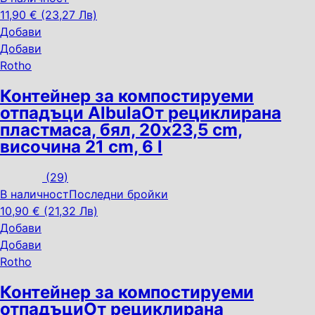
11,90 € (23,27 Лв)
Добави
Добави
Rotho
Контейнер за компостируеми
отпадъци Albula
От рециклирана
пластмаса, бял, 20x23,5 cm,
височина 21 cm, 6 l
(
29
)
В наличност
Последни бройки
10,90 € (21,32 Лв)
Добави
Добави
Rotho
Контейнер за компостируеми
отпадъци
От рециклирана