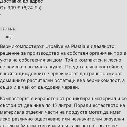
Доставка до адрес
От 3,19 € (6,24 Лв)
·
13. – 18. 8.
ОЩЕ
Вермикомпостерът Urbalive на Plastia е идеалното
решение за производство на собствен органичен тор в
уюта на собствения ви дом. Той е компактен и лесно
се вписва в по-малка кухня. Представлява контейнер,
в който дъждовните червеи могат да трансформират
домашните растителни остатъци във вермикомпост, а
също и в чай от дъждовни червеи.
Компостерът е изработен от рециклиран материал и се
състои от две нива по 15 литра. Поради естеството на
материала отделни части на продукта могат да имат
леко различно оцветяване или незначителни визуални
дефекти (малки точки или лъскави петна), но те не