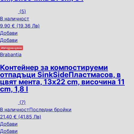
(
5
)
В наличност
9,90 € (19,36 Лв)
Добави
Добави
Изгодна цена
Brabantia
Контейнер за компостируеми
отпадъци SinkSide
Пластмасов, в
цвят мента, 13x22 cm, височина 11
cm, 1,8 l
(
7
)
В наличност
Последни бройки
21,40 € (41,85 Лв)
Добави
Добави