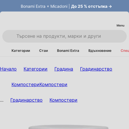
Bonami Extra × Micadoni |
До 25 % отстъпка →
Menu
Категории
Стаи
Bonami Extra
Вдъхновение
Спец
Начало
Категории
Градина
Градинарство
Компостери
Компостери
...
Градинарство
Компостери