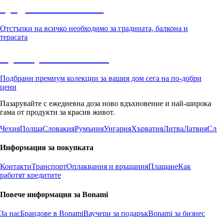
Градина с отстъпка
Отстъпки на всичко необходимо за градината, балкона и
терасата
Премиум с отстъпка
Подбрани премиум колекции за вашия дом сега на по-добри
цени
Пазарувайте с ежедневна доза ново вдъхновение и най-широка
гама от продукти за красив живот.
Чехия
Полша
Словакия
Румъния
Унгария
Хърватия
Литва
Латвия
Сл
Информация за покупката
Контакти
Транспорт
Оплаквания и връщания
Плащане
Как
работят кредитите
Повече информация за Bonami
За нас
Брандове в Bonami
Ваучери за подарък
Bonami за бизнес