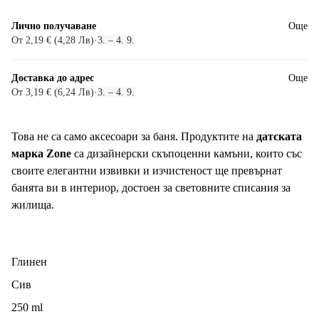
Лично получаване
Още
От 2,19 € (4,28 Лв)
·
3. – 4. 9.
Доставка до адрес
Още
От 3,19 € (6,24 Лв)
·
3. – 4. 9.
Това не са само аксесоари за баня. Продуктите на
датската
марка Zone
са дизайнерски скъпоценни камъни, които със
своите елегантни извивки и изчистеност ще превърнат
банята ви в интериор, достоен за световните списания за
жилища.
Глинен
Сив
250 ml