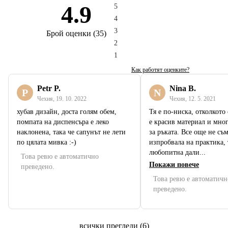
4.9
5
4
3
Брой оценки
(
35
)
2
1
Как работят оценките?
Petr P.
Nina B.
P
N
Чехия
,
19. 10. 2022
Чехия
,
12. 5. 2021
хубав дизайн, доста голям обем,
Тя е по-ниска, отколкото
помпата на диспенсъра е леко
е красив материал и мно
наклонена, така че сапунът не лети
за ръката. Все още не съм
по цялата мивка :-)
изпробвала на практика, 
любопитна дали...
Това ревю е автоматично
Покажи повече
преведено.
Това ревю е автоматичн
преведено.
всички прегледи
(
6
)