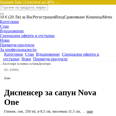
Summer Sale |
Спестете до 40% →
10 € (20 Лв) за Вас
Регистрация
Вход
Сравняване
Кошница
Menu
Категории
Стаи
Вдъхновение
Специални оферти и отстъпки
Нови
Премиум продукти
За професионалисти
Категории
Стаи
Вдъхновение
Специални оферти и
отстъпки
Нови
Премиум продукти
...
Аксесоари за мивка за баня
Дозатори
ID: 639092
Zone
Диспенсер за сапун Nova
One
Глинен, сив, 250 ml, ø 8,5 cm, височина 11,5 cm
, …
още