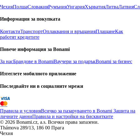
Чехия
Полша
Словакия
Румъния
Унгария
Хърватия
Литва
Латвия
Сл
Информация за покупката
Контакти
Транспорт
Оплаквания и връщания
Плащане
Как
работят кредитите
Повече информация за Bonami
За нас
Брандове в Bonami
Ваучери за подарък
Bonami за бизнес
Изтеглете мобилното приложение
Последвайте ни в социалните мрежи
Правила и условия
Всичко за пазаруването в Bonami
Защита на
личните данни
Правила и настройки на бисквитките
© 2026 Bonami.cz, a.s. Всички права запазени.
Thámova 289/13, 186 00 Прага
Чехия