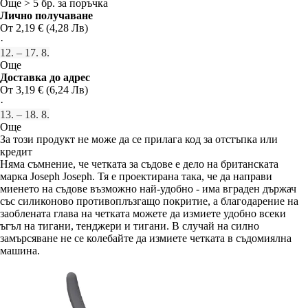
Още > 5 бр. за поръчка
Лично получаване
От 2,19 € (4,28 Лв)
·
12. – 17. 8.
Още
Доставка до адрес
От 3,19 € (6,24 Лв)
·
13. – 18. 8.
Още
За този продукт не може да се прилага код за отстъпка или
кредит
Няма съмнение, че четката за съдове е дело на британската
марка Joseph Joseph. Тя е проектирана така, че да направи
миенето на съдове възможно най-удобно - има вграден държач
със силиконово противоплъзгащо покритие, а благодарение на
заоблената глава на четката можете да измиете удобно всеки
ъгъл на тигани, тенджери и тигани. В случай на силно
замърсяване не се колебайте да измиете четката в съдомиялна
машина.