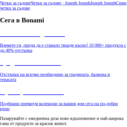
Четки за съдове
Четки за съдове · Joseph Joseph
Joseph Joseph
Сиви
четки за съдове
Сега в Bonami
Summer Sale до -40%
Вземете ги, преди да е станало твърде късно! 10 000+ продукта с
до 40% отстъпка
Градина с отстъпка
Отстъпки на всичко необходимо за градината, балкона и
терасата
Премиум с отстъпка
Подбрани премиум колекции за вашия дом сега на по-добри
цени
Пазарувайте с ежедневна доза ново вдъхновение и най-широка
гама от продукти за красив живот.