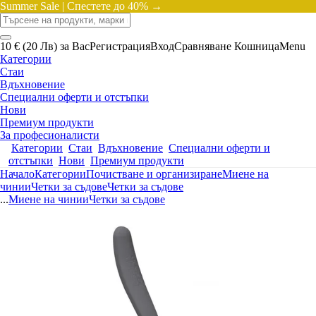
Summer Sale |
Спестете до 40% →
10 € (20 Лв) за Вас
Регистрация
Вход
Сравняване
Кошница
Menu
Категории
Стаи
Вдъхновение
Специални оферти и отстъпки
Нови
Премиум продукти
За професионалисти
Категории
Стаи
Вдъхновение
Специални оферти и
отстъпки
Нови
Премиум продукти
Начало
Категории
Почистване и организиране
Миене на
чинии
Четки за съдове
Четки за съдове
...
Миене на чинии
Четки за съдове