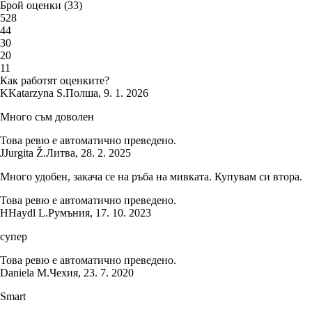
Брой оценки
(
33
)
5
28
4
4
3
0
2
0
1
1
Как работят оценките?
K
Katarzyna S.
Полша
,
9. 1. 2026
Много съм доволен
Това ревю е автоматично преведено.
J
Jurgita Ž.
Литва
,
28. 2. 2025
Много удобен, закача се на ръба на мивката. Купувам си втора.
Това ревю е автоматично преведено.
H
Haydl L.
Румъния
,
17. 10. 2023
супер
Това ревю е автоматично преведено.
Daniela M.
Чехия
,
23. 7. 2020
Smart