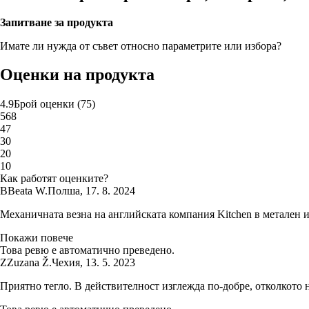
Запитване за продукта
Имате ли нужда от съвет относно параметрите или избора?
Оценки на продукта
4.9
Брой оценки
(
75
)
5
68
4
7
3
0
2
0
1
0
Как работят оценките?
B
Beata W.
Полша
,
17. 8. 2024
Механичната везна на английската компания Kitchen в метален и п
Покажи повече
Това ревю е автоматично преведено.
Z
Zuzana Ž.
Чехия
,
13. 5. 2023
Приятно тегло. В действителност изглежда по-добре, отколкото 