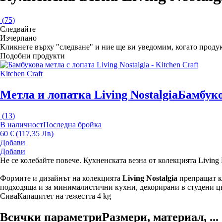
(
75
)
Следвайте
Изчерпанo
Кликнете върху "следване" и ние ще ви уведомим, когато продук
Подобни продукти
Kitchen Craft
Метла и лопатка Living Nostalgia
Бамбук
(
13
)
В наличност
Последна бройка
60 € (117,35 Лв)
Добави
Добави
Не се колебайте повече. Кухненската везна от колекцията Living 
Формите и дизайнът на колекцията
Living Nostalgia
препращат къ
подходяща и за минималистични кухни, декорирани в студени цв
Сива
Капацитет на тежестта 4 kg
Всички параметри
Размери, материал, ...