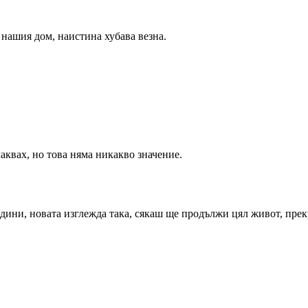
а нашия дом, наистина хубава везна.
чаквах, но това няма никакво значение.
одини, новата изглежда така, сякаш ще продължи цял живот, прек