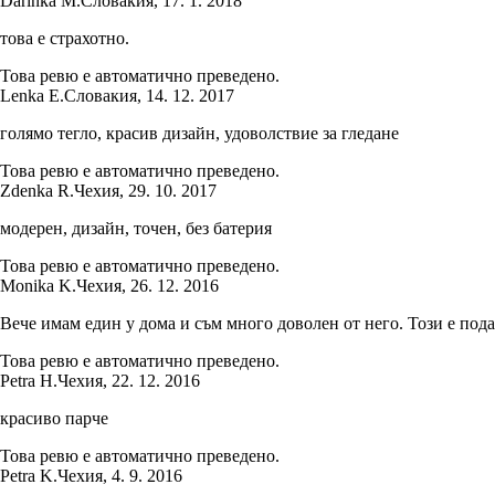
Darinka M.
Словакия
,
17. 1. 2018
това е страхотно.
Това ревю е автоматично преведено.
Lenka E.
Словакия
,
14. 12. 2017
голямо тегло, красив дизайн, удоволствие за гледане
Това ревю е автоматично преведено.
Zdenka R.
Чехия
,
29. 10. 2017
модерен, дизайн, точен, без батерия
Това ревю е автоматично преведено.
Monika K.
Чехия
,
26. 12. 2016
Вече имам един у дома и съм много доволен от него. Този е пода
Това ревю е автоматично преведено.
Petra H.
Чехия
,
22. 12. 2016
красиво парче
Това ревю е автоматично преведено.
Petra K.
Чехия
,
4. 9. 2016