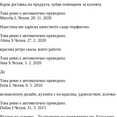
Бърза доставка на продукта, хубав помощник за кухнята.
Това ревю е автоматично преведено.
Marcela L.
Чехия
,
20. 11. 2020
Наистина ми харесва качеството също перфектно.
Това ревю е автоматично преведено.
Alena S.
Чехия
,
27. 2. 2020
красива ретро скала, която работи
Това ревю е автоматично преведено.
Jana S.
Чехия
,
3. 2. 2020
Да
Това ревю е автоматично преведено.
Iveta L.
Чехия
,
6. 5. 2016
великолепен дизайн, кухнята е по-красива, удоволствие, всички се
Това ревю е автоматично преведено.
Dušan J.
Чехия
,
31. 5. 2015
Въпрос на сърцето... Тя отговори на очакванията ми. Благодаря