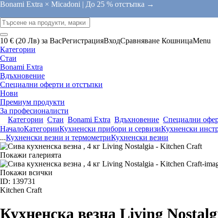
Bonami Extra × Micadoni |
До 25 % отстъпка →
10 € (20 Лв) за Вас
Регистрация
Вход
Сравняване
Кошница
Menu
Категории
Стаи
Bonami Extra
Вдъхновение
Специални оферти и отстъпки
Нови
Премиум продукти
За професионалисти
Категории
Стаи
Bonami Extra
Вдъхновение
Специални офер
Начало
Категории
Кухненски прибори и сервизи
Кухненски инстр
...
Кухненски везни и термометри
Кухненски везни
Покажи галерията
Покажи всички
ID: 139731
Kitchen Craft
Кухненска везна Living Nostalg