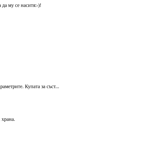
да му се наситя:-)!
аметрите. Купата за съст...
 храна.