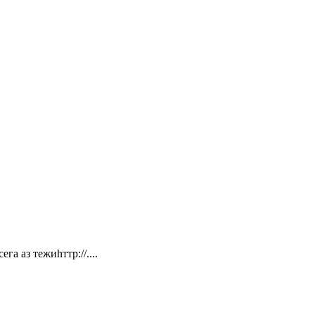
га аз тежиһттр://....