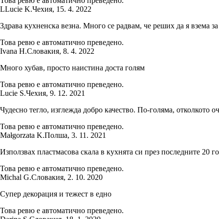
Това ревю е автоматично преведено.
L
Lucie K.
Чехия
,
15. 4. 2022
Здрава кухненска везна. Много се радвам, че реших да я взема з
Това ревю е автоматично преведено.
Ivana H.
Словакия
,
8. 4. 2022
Много хубав, просто наистина доста голям
Това ревю е автоматично преведено.
Lucie S.
Чехия
,
9. 12. 2021
Чудесно тегло, изглежда добро качество. По-голяма, отколкото о
Това ревю е автоматично преведено.
Małgorzata K.
Полша
,
3. 11. 2021
Използвах пластмасова скала в кухнята си през последните 20 г
Това ревю е автоматично преведено.
Michal G.
Словакия
,
2. 10. 2020
Супер декорация и тежест в едно
Това ревю е автоматично преведено.