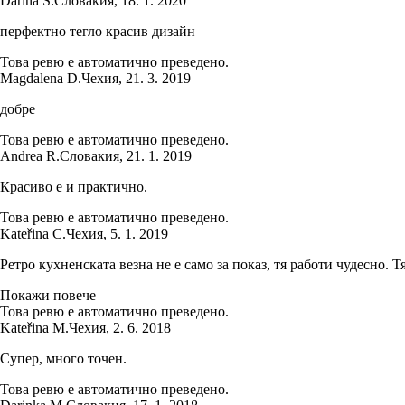
Darina S.
Словакия
,
18. 1. 2020
перфектно тегло красив дизайн
Това ревю е автоматично преведено.
Magdalena D.
Чехия
,
21. 3. 2019
добре
Това ревю е автоматично преведено.
Andrea R.
Словакия
,
21. 1. 2019
Красиво е и практично.
Това ревю е автоматично преведено.
Kateřina C.
Чехия
,
5. 1. 2019
Ретро кухненската везна не е само за показ, тя работи чудесно. Т
Покажи повече
Това ревю е автоматично преведено.
Kateřina M.
Чехия
,
2. 6. 2018
Супер, много точен.
Това ревю е автоматично преведено.