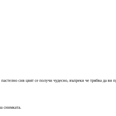
астелно сив цвят се получи чудесно, въпреки че трябва да ви пре
на снимката.