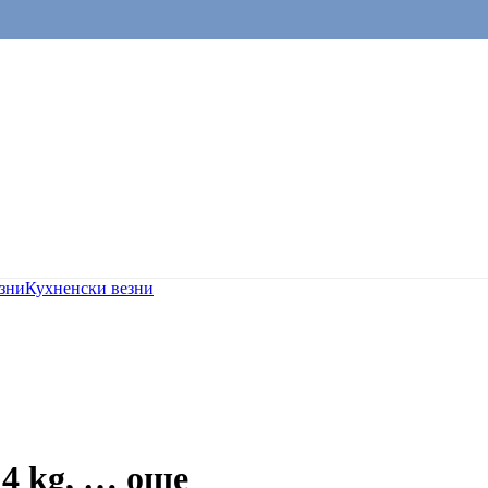
зни
Кухненски везни
4 kg
, …
още