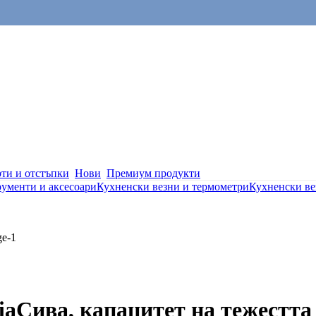
ти и отстъпки
Нови
Премиум продукти
ументи и аксесоари
Кухненски везни и термометри
Кухненски ве
ia
Сива, капацитет на тежестта 