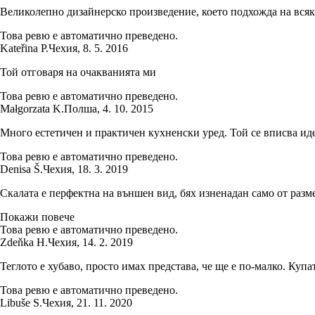
Великолепно дизайнерско произведение, което подхожда на всяка л
Това ревю е автоматично преведено.
Kateřina P.
Чехия
,
8. 5. 2016
Той отговаря на очакванията ми
Това ревю е автоматично преведено.
Małgorzata K.
Полша
,
4. 10. 2015
Много естетичен и практичен кухненски уред. Той се вписва иде
Това ревю е автоматично преведено.
Denisa Š.
Чехия
,
18. 3. 2019
Скалата е перфектна на външен вид, бях изненадан само от размер
Покажи повече
Това ревю е автоматично преведено.
Zdeňka H.
Чехия
,
14. 2. 2019
Теглото е хубаво, просто имах представа, че ще е по-малко. Купа
Това ревю е автоматично преведено.
Libuše S.
Чехия
,
21. 11. 2020