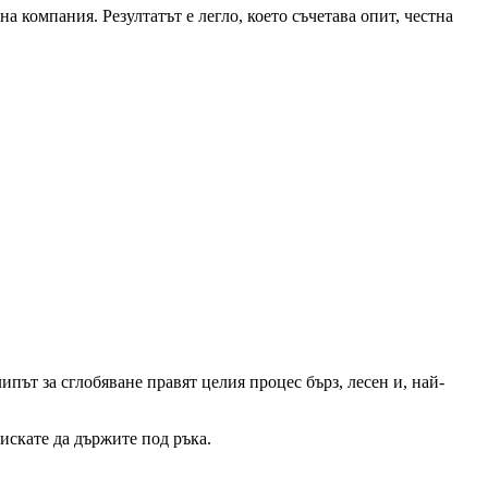
на компания. Резултатът е легло, което съчетава опит, честна
път за сглобяване правят целия процес бърз, лесен и, най-
 искате да държите под ръка.