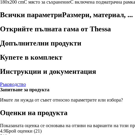
180x200 cm
С място за съхранение
С включена подматрачна рамк
Всички параметри
Размери, материал, ...
Открийте пълната гама от Thessa
Допълнителни продукти
Купете в комплект
Инструкции и документация
Ръководство
Запитване за продукта
Имате ли нужда от съвет относно параметрите или избора?
Оценки на продукта
Показаната оценка се основава на отзиви на варианти на този пр
4.9
Брой оценки
(
21
)