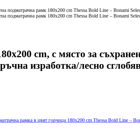
180x200 cm, с място за съхране
 ръчна изработка/лесно сглобя
атрачна рамка в цвят горчица 180x200 cm Thessa Bold Line – Bon