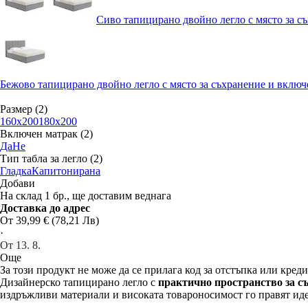
Сиво тапицирано двойно легло с място за съ
Бежово тапицирано двойно легло с място за съхранение и включе
Размер (2)
160x200
180x200
Включен матрак (2)
Да
Не
Тип табла за легло (2)
Гладка
Капитониранa
Добави
На склад 1 бр., ще доставим веднага
Доставка до адрес
От 39,99 € (78,21 Лв)
·
От 13. 8.
Още
За този продукт не може да се прилага код за отстъпка или креди
Дизайнерско тапицирано легло с
практично пространство за с
издръжливи материали и високата товароносимост го правят иде