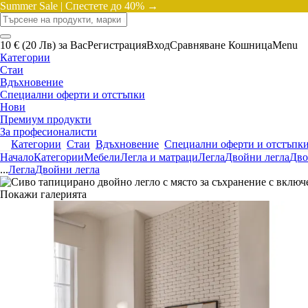
Summer Sale |
Спестете до 40% →
10 € (20 Лв) за Вас
Регистрация
Вход
Сравняване
Кошница
Menu
Категории
Стаи
Вдъхновение
Специални оферти и отстъпки
Нови
Премиум продукти
За професионалисти
Категории
Стаи
Вдъхновение
Специални оферти и отстъпк
Начало
Категории
Мебели
Легла и матраци
Легла
Двойни легла
Дво
...
Легла
Двойни легла
Покажи галерията