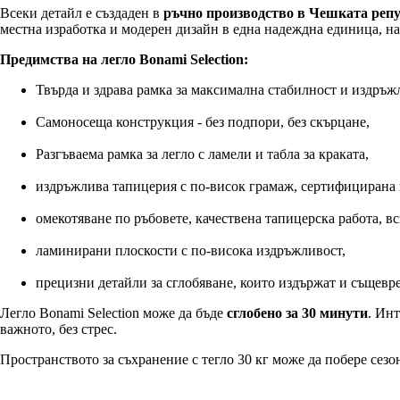
Всеки детайл е създаден в
ръчно производство в Чешката реп
местна изработка и модерен дизайн в една надеждна единица, на 
Предимства на легло Bonami Selection:
Твърда и здрава рамка за максимална стабилност и издръж
Самоносеща конструкция - без подпори, без скърцане,
Разгъваема рамка за легло с ламели и табла за краката,
издръжлива тапицерия с по-висок грамаж, сертифициран
омекотяване по ръбовете, качествена тапицерска работа, вс
ламинирани плоскости с по-висока издръжливост,
прецизни детайли за сглобяване, които издържат и същевр
Легло Bonami Selection може да бъде
сглобено за 30 минути
. Инт
важното, без стрес.
Пространството за съхранение с тегло 30 кг може да побере сезо