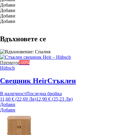
Добави
Добави
Добави
Добави
Вдъхновете се
Премиум
-10%
Hübsch
Свещник Heir
Стъклен
В наличност
Последна бройка
11,60 € (22,69 Лв)
12,90 € (25,23 Лв)
Добави
Добави