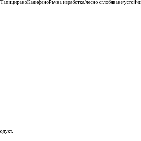
а
Тапицирано
Кадифено
Ръчна изработка/лесно сглобяване/устой
одукт.