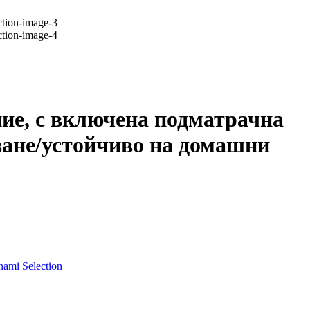
ние, с включена подматрачна
ване/устойчиво на домашни
ami Selection