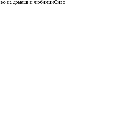
чиво на домашни любимци
Сиво