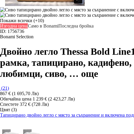
Покажи всички
(+10)
Изгодна цена
Само в Bonami
Последна бройка
ID: 1756736
Bonami Selection
Двойно легло Thessa Bold Line
рамка, тапицирано, кадифено,
любимци, сиво
, …
още
(
21
)
867 € (1 695,70 Лв)
Обичайна цена 1 239 € (2 423,27 Лв)
Спестете 372 € (728 Лв)
Цвят (3)
Тапицирано двойно легло с място за съхранение и включена подм