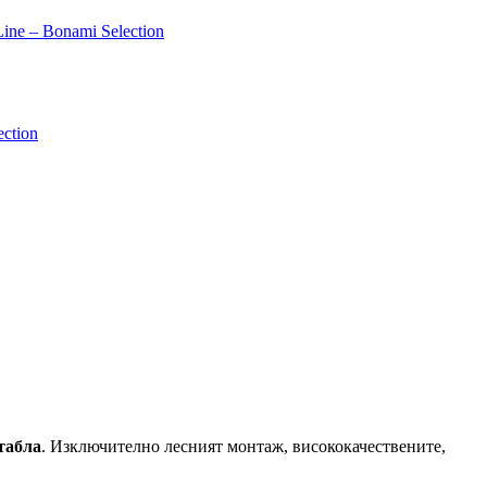
ne – Bonami Selection
ction
табла
. Изключително лесният монтаж, висококачествените,