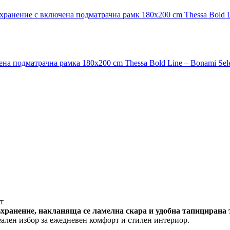
хранение с включена подматрачна рамк 180x200 cm Thessa Bold Li
на подматрачна рамка 180x200 cm Thessa Bold Line – Bonami Sele
т
ъхранение, накланяща се ламелна скара и удобна тапицирана 
ален избор за ежедневен комфорт и стилен интериор.