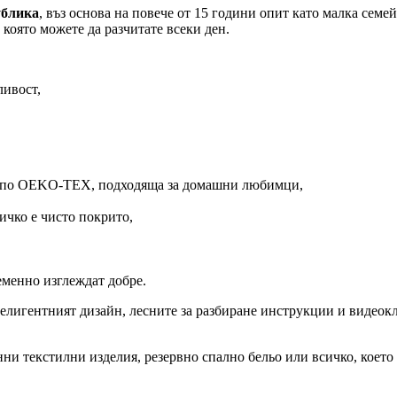
ублика
, въз основа на повече от 15 години опит като малка семей
която можете да разчитате всеки ден.
ливост,
а по OEKO-TEX, подходяща за домашни любимци,
ичко е чисто покрито,
еменно изглеждат добре.
елигентният дизайн, лесните за разбиране инструкции и видеокли
нни текстилни изделия, резервно спално бельо или всичко, което