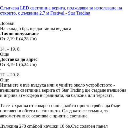
Слънчева LED светлинна верига, подходяща за използване на
открито, с дължина 2,7 м Festival - Star Trading
Добави
На склад 5 бр., ще доставим веднага
Лично получаване
От 2,19 € (4,28 Лв)
·
14. – 19. 8.
Още
Доставка до адрес
От 3,19 € (6,24 Лв)
·
17. – 20. 8.
Още
Изпънете я във въздуха или я увийте около устройството -
външната светлинна верига от Star Trading ще създаде вълшебна
и игрива атмосфера в градината, на балкона или терасата.
Тя се захранва от соларен панел, който просто трябва да бъде
поставен в обсега на слънцето. След като се стъмни, тя
автоматично се осветява с приятна светлина.
Дължина 270 cm
Брой крушки 10 бр.
Със соларен панел