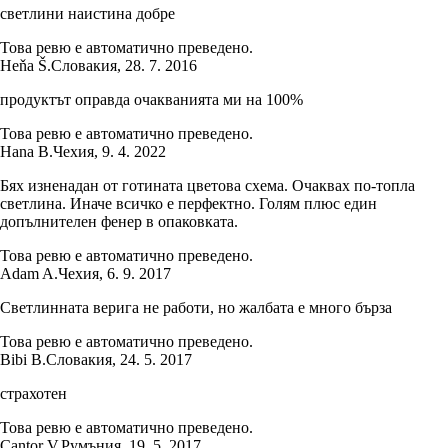
светлини наистина добре
Това ревю е автоматично преведено.
Heňa Š.
Словакия
,
28. 7. 2016
продуктът оправда очакванията ми на 100%
Това ревю е автоматично преведено.
Hana B.
Чехия
,
9. 4. 2022
Бях изненадан от готината цветова схема. Очаквах по-топла
светлина. Иначе всичко е перфектно. Голям плюс един
допълнителен фенер в опаковката.
Това ревю е автоматично преведено.
Adam A.
Чехия
,
6. 9. 2017
Светлинната верига не работи, но жалбата е много бърза
Това ревю е автоматично преведено.
Bibi B.
Словакия
,
24. 5. 2017
страхотен
Това ревю е автоматично преведено.
Cantor V.
Румъния
,
19. 5. 2017