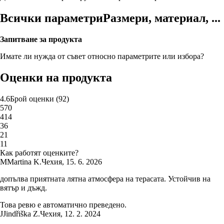
Всички параметри
Размери, материал, ...
Запитване за продукта
Имате ли нужда от съвет относно параметрите или избора?
Оценки на продукта
4.6
Брой оценки
(
92
)
5
70
4
14
3
6
2
1
1
1
Как работят оценките?
M
Martina K.
Чехия
,
15. 6. 2026
допълва приятната лятна атмосфера на терасата. Устойчив на
вятър и дъжд.
Това ревю е автоматично преведено.
J
Jindřiška Z.
Чехия
,
12. 2. 2024