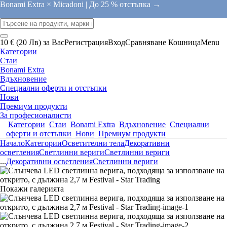
Bonami Extra × Micadoni |
До 25 % отстъпка →
10 € (20 Лв) за Вас
Регистрация
Вход
Сравняване
Кошница
Menu
Категории
Стаи
Bonami Extra
Вдъхновение
Специални оферти и отстъпки
Нови
Премиум продукти
За професионалисти
Категории
Стаи
Bonami Extra
Вдъхновение
Специални
оферти и отстъпки
Нови
Премиум продукти
Начало
Категории
Осветителни тела
Декоративни
осветления
Светлинни вериги
Светлинни вериги
...
Декоративни осветления
Светлинни вериги
Покажи галерията