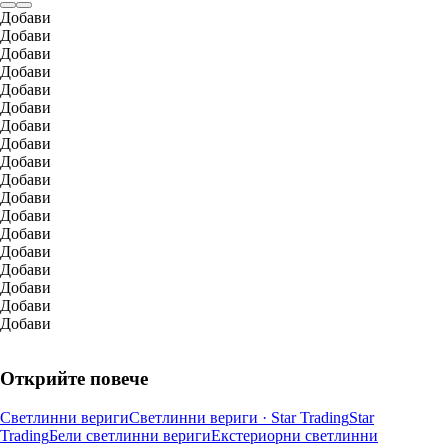
Добави
Добави
Добави
Добави
Добави
Добави
Добави
Добави
Добави
Добави
Добави
Добави
Добави
Добави
Добави
Добави
Добави
Добави
Открийте повече
Светлинни вериги
Светлинни вериги · Star Trading
Star
Trading
Бели светлинни вериги
Екстериорни светлинни