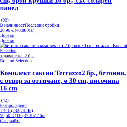
cm, брой крушки 10 бр., със соларен
панел
(
92
)
В наличност
Последни бройки
20,90 € (40,88 Лв)
Добави
Добави
задаване на 2 бр.
Bonami Selection
Комплект саксии Terrazzo
2 бр., бетонни,
с отвор за оттичане, ø 30 cm, височина
16 cm
(
42
)
Разпродадено
119 € (232,74 Лв)
59,50 € (116,37 Лв) / бр.
Следвайте