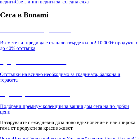
вериги
Светлинни вериги за коледна елха
Сега в Bonami
Summer Sale до -40%
Вземете ги, преди да е станало твърде късно! 10 000+ продукта с
до 40% отстъпка
Градина с отстъпка
Отстъпки на всичко необходимо за градината, балкона и
терасата
Премиум с отстъпка
Подбрани премиум колекции за вашия дом сега на по-добри
цени
Пазарувайте с ежедневна доза ново вдъхновение и най-широка
гама от продукти за красив живот.
Чехия
Полша
Словакия
Румъния
Унгария
Хърватия
Литва
Латвия
Сл