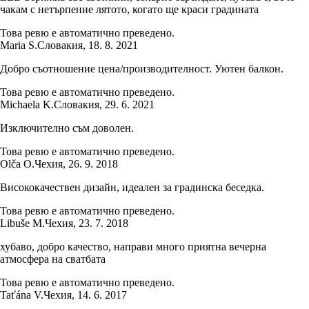
чакам с нетърпение лятото, когато ще краси градината
Това ревю е автоматично преведено.
Maria S.
Словакия
,
18. 8. 2021
Добро съотношение цена/производителност. Уютен балкон.
Това ревю е автоматично преведено.
Michaela K.
Словакия
,
29. 6. 2021
Изключително съм доволен.
Това ревю е автоматично преведено.
Olča O.
Чехия
,
26. 9. 2018
Висококачествен дизайн, идеален за градинска беседка.
Това ревю е автоматично преведено.
Libuše M.
Чехия
,
23. 7. 2018
хубаво, добро качество, направи много приятна вечерна
атмосфера на сватбата
Това ревю е автоматично преведено.
Taťána V.
Чехия
,
14. 6. 2017