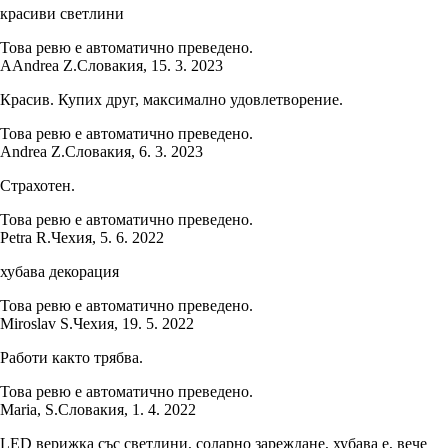
красиви светлини
Това ревю е автоматично преведено.
A
Andrea Z.
Словакия
,
15. 3. 2023
Красив. Купих друг, максимално удовлетворение.
Това ревю е автоматично преведено.
Andrea Z.
Словакия
,
6. 3. 2023
Страхотен.
Това ревю е автоматично преведено.
Petra R.
Чехия
,
5. 6. 2022
хубава декорация
Това ревю е автоматично преведено.
Miroslav S.
Чехия
,
19. 5. 2022
Работи както трябва.
Това ревю е автоматично преведено.
Maria, S.
Словакия
,
1. 4. 2022
LED верижка със светлини, соларно зареждане, хубава е, вече