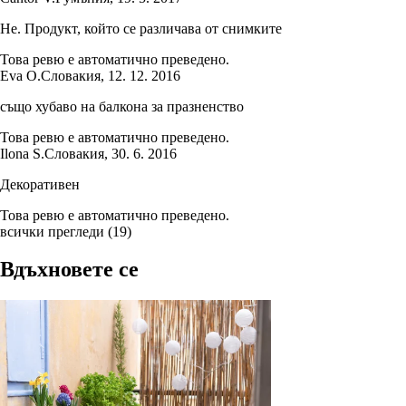
Не. Продукт, който се различава от снимките
Това ревю е автоматично преведено.
Eva O.
Словакия
,
12. 12. 2016
също хубаво на балкона за празненство
Това ревю е автоматично преведено.
Ilona S.
Словакия
,
30. 6. 2016
Декоративен
Това ревю е автоматично преведено.
всички прегледи
(
19
)
Вдъхновете се