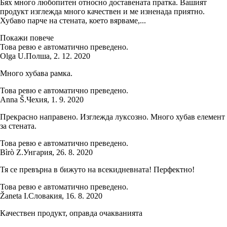
Бях много любопитен относно доставената пратка. Вашият
продукт изглежда много качествен и ме изненада приятно.
Хубаво парче на стената, което вярваме,...
Покажи повече
Това ревю е автоматично преведено.
Olga U.
Полша
,
2. 12. 2020
Много хубава рамка.
Това ревю е автоматично преведено.
Anna Š.
Чехия
,
1. 9. 2020
Прекрасно направено. Изглежда луксозно. Много хубав елемент
за стената.
Това ревю е автоматично преведено.
Bìrò Z.
Унгария
,
26. 8. 2020
Тя се превърна в бижуто на всекидневната! Перфектно!
Това ревю е автоматично преведено.
Žaneta I.
Словакия
,
16. 8. 2020
Качествен продукт, оправда очакванията