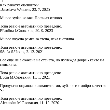
1
1
Как работят оценките?
J
Jaroslava V.
Чехия
,
23. 7. 2025
Много хубав колаж. Поръчах отново.
Това ревю е автоматично преведено.
P
Paulina J.
Словакия
,
20. 9. 2023
Много вкусна рамка за стена, лека и стилна.
Това ревю е автоматично преведено.
S
Soňa S.
Чехия
,
2. 12. 2021
Все още не е окачена на стената, но изглежда добре - както на
снимката.
Това ревю е автоматично преведено.
Lucia M.
Словакия
,
11. 1. 2021
Продуктът оправда очакванията ми, хубав е и с добро качество
:-)
Това ревю е автоматично преведено.
Alexandra M.
Словакия
,
11. 12. 2020