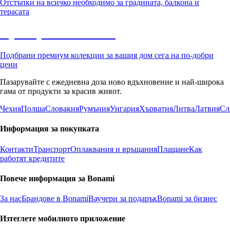
Отстъпки на всичко необходимо за градината, балкона и
терасата
Премиум с отстъпка
Подбрани премиум колекции за вашия дом сега на по-добри
цени
Пазарувайте с ежедневна доза ново вдъхновение и най-широка
гама от продукти за красив живот.
Чехия
Полша
Словакия
Румъния
Унгария
Хърватия
Литва
Латвия
Сл
Информация за покупката
Контакти
Транспорт
Оплаквания и връщания
Плащане
Как
работят кредитите
Повече информация за Bonami
За нас
Брандове в Bonami
Ваучери за подарък
Bonami за бизнес
Изтеглете мобилното приложение