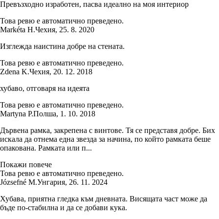
Превъзходно изработен, пасва идеално на моя интериор
Това ревю е автоматично преведено.
Markéta H.
Чехия
,
25. 8. 2020
Изглежда наистина добре на стената.
Това ревю е автоматично преведено.
Zdena K.
Чехия
,
20. 12. 2018
хубаво, отговаря на идеята
Това ревю е автоматично преведено.
Martyna P.
Полша
,
1. 10. 2018
Дървена рамка, закрепена с винтове. Тя се представя добре. Бих
искала да отнема една звезда за начина, по който рамката беше
опакована. Рамката или п...
Покажи повече
Това ревю е автоматично преведено.
Józsefné M.
Унгария
,
26. 11. 2024
Хубава, приятна гледка към дневната. Висящата част може да
бъде по-стабилна и да се добави кука.