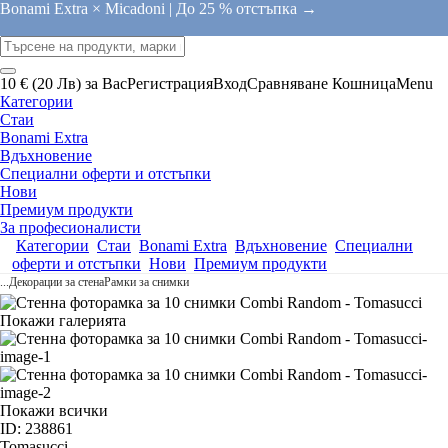
Bonami Extra × Micadoni |
До 25 % отстъпка →
10 € (20 Лв) за Вас
Регистрация
Вход
Сравняване
Кошница
Menu
Категории
Стаи
Bonami Extra
Вдъхновение
Специални оферти и отстъпки
Нови
Премиум продукти
За професионалисти
Категории
Стаи
Bonami Extra
Вдъхновение
Специални
оферти и отстъпки
Нови
Премиум продукти
...
Декорации за стена
Рамки за снимки
Покажи галерията
Покажи всички
ID: 238861
Tomasucci