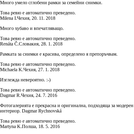
Много умело сглобени рамки за семейни снимки.
Това ревю е автоматично преведено.
Milena I.
Чехия
,
20. 11. 2018
Много хубаво и впечатляващо.
Това ревю е автоматично преведено.
Renáta Č.
Словакия
,
28. 1. 2018
Рамката за снимки е красива, определено я препоръчвам.
Това ревю е автоматично преведено.
Michaela K.
Чехия
,
27. 1. 2018
Изглежда невероятно. :-)
Това ревю е автоматично преведено.
Dagmar R.
Чехия
,
24. 7. 2016
Фотогалерията е прекрасна и оригинална, подходяща за модерен
интериор. Dagmar Rychnovská
Това ревю е автоматично преведено.
Martyna K.
Полша
,
18. 5. 2016