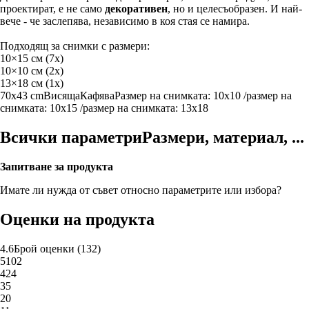
проектират, е не само
декоративен
, но и целесъобразен. И най-
вече - че заслепява, независимо в коя стая се намира.
Подходящ за снимки с размери:
10×15 см (7x)
10×10 см (2х)
13×18 см (1х)
70x43 cm
Висяща
Кафява
Размер на снимката: 10x10 /размер на
снимката: 10x15 /размер на снимката: 13x18
Всички параметри
Размери, материал, ...
Запитване за продукта
Имате ли нужда от съвет относно параметрите или избора?
Оценки на продукта
4.6
Брой оценки
(
132
)
5
102
4
24
3
5
2
0