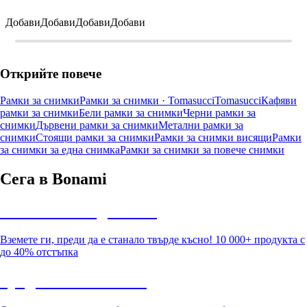
Добави
Добави
Добави
Добави
Открийте повече
Рамки за снимки
Рамки за снимки · Tomasucci
Tomasucci
Кафяви
рамки за снимки
Бели рамки за снимки
Черни рамки за
снимки
Дървени рамки за снимки
Метални рамки за
снимки
Стоящи рамки за снимки
Рамки за снимки висящи
Рамки
за снимки за една снимка
Рамки за снимки за повече снимки
Сега в Bonami
Summer Sale до -40%
Вземете ги, преди да е станало твърде късно! 10 000+ продукта с
до 40% отстъпка
Градина с отстъпка