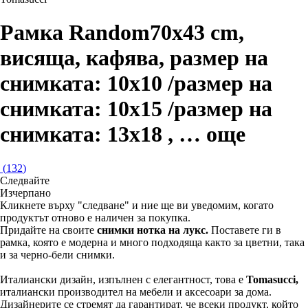
Рамка Random
70x43 cm,
висяща, кафява, размер на
снимката: 10x10 /размер на
снимката: 10x15 /размер на
снимката: 13x18
, …
още
(
132
)
Следвайте
Изчерпанo
Кликнете върху "следване" и ние ще ви уведомим, когато
продуктът отново е наличен за покупка.
Придайте на своите
снимки нотка на лукс.
Поставете ги в
рамка, която е модерна и много подходяща както за цветни, така
и за черно-бели снимки.
Италиански дизайн, изпълнен с елегантност, това е
Tomasucci,
италиански производител на мебели и аксесоари за дома.
Дизайнерите се стремят да гарантират, че всеки продукт, който