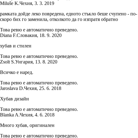
Miluše K.
Чехия
,
3. 3. 2019
рамката дойде леко повредена, едното стъкло беше счупено - по-
скоро бих го заменила, отколкото да го изпратя обратно
Това ревю е автоматично преведено.
Diana F.
Словакия
,
18. 9. 2020
хубав и стилен
Това ревю е автоматично преведено.
Zsolt S.
Унгария
,
13. 8. 2020
Всичко е наред.
Това ревю е автоматично преведено.
Jaroslava D.
Чехия
,
25. 6. 2018
Хубав дизайн
Това ревю е автоматично преведено.
Blanka A.
Чехия
,
4. 6. 2018
Много хубав, оригинален
Това ревю е автоматично преведено.