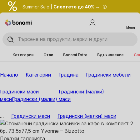
Summer Sale |
Спестете до 40% →
Menu
Категории
Стаи
Bonami Extra
Вдъхновение
Сп
Начало
Категории
Градина
Градински мебели
Градински маси
Градински (малки)
маси
Градински (малки) маси
...
Градински маси
Градински (малки) маси
Покажи галерията