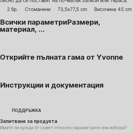
лесно да се поставят на по-малък балкон или тераса.
2 бр.
Стоманени
73,5x77,5 cm
Височина 45 cm
Всички параметри
Размери,
материал, ...
Открийте пълната гама от Yvonne
Инструкции и документация
ПОДДРЪЖКА
Запитване за продукта
Имате ли нужда от съвет относно параметрите или избора?