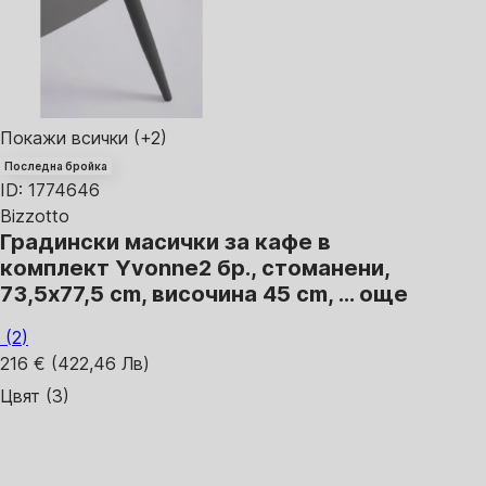
Покажи всички
(+2)
Последна бройка
ID: 1774646
Bizzotto
Градински масички за кафе в
комплект Yvonne
2 бр., стоманени,
73,5x77,5 cm, височина 45 cm
, …
още
(
2
)
216 € (422,46 Лв)
Цвят (3)