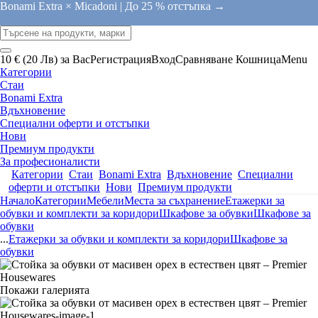
Bonami Extra × Micadoni |
До 25 % отстъпка →
10 € (20 Лв) за Вас
Регистрация
Вход
Сравняване
Кошница
Menu
Категории
Стаи
Bonami Extra
Вдъхновение
Специални оферти и отстъпки
Нови
Премиум продукти
За професионалисти
Категории
Стаи
Bonami Extra
Вдъхновение
Специални
оферти и отстъпки
Нови
Премиум продукти
Начало
Категории
Мебели
Места за съхранение
Етажерки за
обувки и комплекти за коридори
Шкафове за обувки
Шкафове за
обувки
...
Етажерки за обувки и комплекти за коридори
Шкафове за
обувки
Покажи галерията