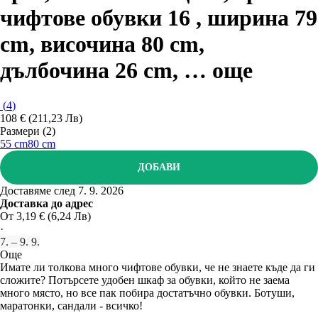
чифтове обувки 16 , ширина 79
cm, височина 80 cm,
дълбочина 26 cm
, …
още
(
4
)
108 € (211,23 Лв)
Размери (2)
55 cm
80 cm
ДОБАВИ
Доставяме след 7. 9. 2026
Доставка до адрес
От 3,19 € (6,24 Лв)
·
7. – 9. 9.
Още
Имате ли толкова много чифтове обувки, че не знаете къде да ги
сложите? Потърсете удобен шкаф за обувки, който не заема
много място, но все пак побира достатъчно обувки. Ботуши,
маратонки, сандали - всичко!