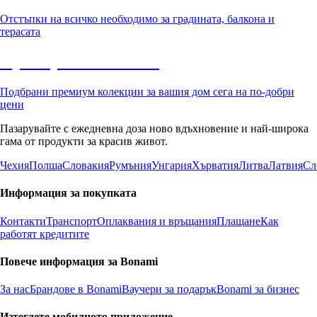
Отстъпки на всичко необходимо за градината, балкона и
терасата
Премиум с отстъпка
Подбрани премиум колекции за вашия дом сега на по-добри
цени
Пазарувайте с ежедневна доза ново вдъхновение и най-широка
гама от продукти за красив живот.
Чехия
Полша
Словакия
Румъния
Унгария
Хърватия
Литва
Латвия
Сл
Информация за покупката
Контакти
Транспорт
Оплаквания и връщания
Плащане
Как
работят кредитите
Повече информация за Bonami
За нас
Брандове в Bonami
Ваучери за подарък
Bonami за бизнес
Изтеглете мобилното приложение