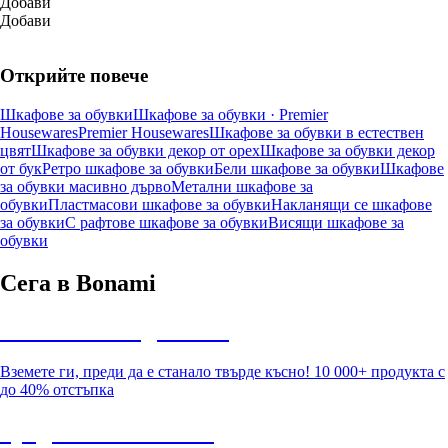
Добави
Добави
Открийте повече
Шкафове за обувки
Шкафове за обувки · Premier
Housewares
Premier Housewares
Шкафове за обувки в естествен
цвят
Шкафове за обувки декор от орех
Шкафове за обувки декор
от бук
Ретро шкафове за обувки
Бели шкафове за обувки
Шкафове
за обувки масивно дърво
Метални шкафове за
обувки
Пластмасови шкафове за обувки
Накланящи се шкафове
за обувки
С рафтове шкафове за обувки
Висящи шкафове за
обувки
Сега в Bonami
Summer Sale до -40%
Вземете ги, преди да е станало твърде късно! 10 000+ продукта с
до 40% отстъпка
Градина с отстъпка