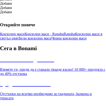
Добави
Добави
Добави
Открийте повече
Конзолни маси
Конзолни маси · Ragaba
Ragaba
Конзолни маси в
светъл цвят
Бели конзолни маси
Черни конзолни маси
Сега в Bonami
Summer Sale до -40%
Вземете ги, преди да е станало твърде късно! 10 000+ продукта с
до 40% отстъпка
Градина с отстъпка
Отстъпки на всичко необходимо за градината, балкона и
терасата