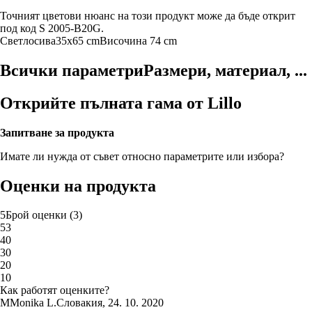
Точният цветови нюанс на този продукт може да бъде открит
под код S 2005-B20G.
Светлосива
35x65 cm
Височина 74 cm
Всички параметри
Размери, материал, ...
Открийте пълната гама от Lillo
Запитване за продукта
Имате ли нужда от съвет относно параметрите или избора?
Оценки на продукта
5
Брой оценки
(
3
)
5
3
4
0
3
0
2
0
1
0
Как работят оценките?
M
Monika L.
Словакия
,
24. 10. 2020