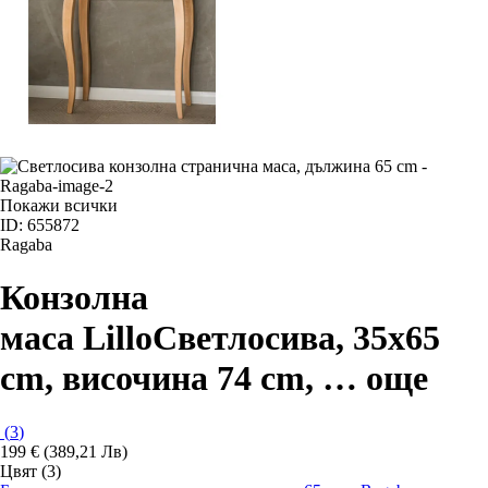
Покажи всички
ID: 655872
Ragaba
Конзолна
маса Lillo
Светлосива, 35x65
cm, височина 74 cm
, …
още
(
3
)
199 € (389,21 Лв)
Цвят (3)