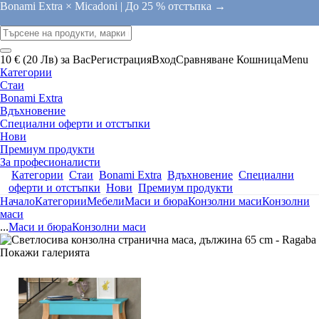
Bonami Extra × Micadoni |
До 25 % отстъпка →
10 € (20 Лв) за Вас
Регистрация
Вход
Сравняване
Кошница
Menu
Категории
Стаи
Bonami Extra
Вдъхновение
Специални оферти и отстъпки
Нови
Премиум продукти
За професионалисти
Категории
Стаи
Bonami Extra
Вдъхновение
Специални
оферти и отстъпки
Нови
Премиум продукти
Начало
Категории
Мебели
Маси и бюра
Конзолни маси
Конзолни
маси
...
Маси и бюра
Конзолни маси
Покажи галерията