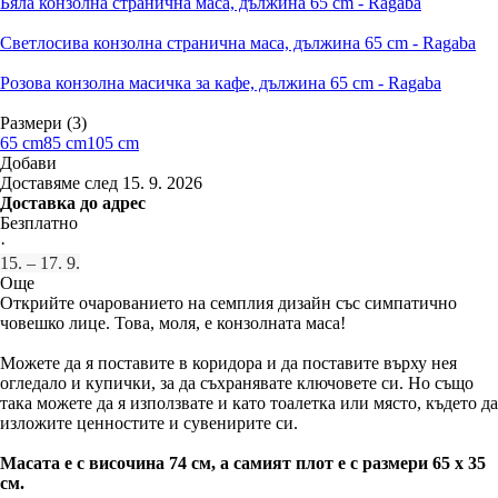
Бяла конзолна странична маса, дължина 65 cm - Ragaba
Светлосива конзолна странична маса, дължина 65 cm - Ragaba
Розова конзолна масичка за кафе, дължина 65 cm - Ragaba
Размери (3)
65 cm
85 cm
105 cm
Добави
Доставяме след 15. 9. 2026
Доставка до адрес
Безплатно
·
15. – 17. 9.
Още
Открийте очарованието на семплия дизайн със симпатично
човешко лице. Това, моля, е конзолната маса!
Можете да я поставите в коридора и да поставите върху нея
огледало и купички, за да съхранявате ключовете си. Но също
така можете да я използвате и като тоалетка или място, където да
изложите ценностите и сувенирите си.
Масата е с височина 74 см, а самият плот е с размери 65 x 35
см.