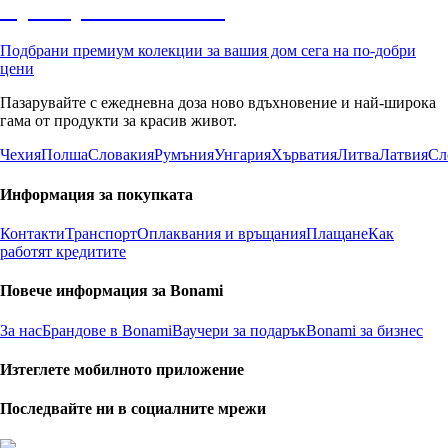
Премиум с отстъпка
Подбрани премиум колекции за вашия дом сега на по-добри
цени
Пазарувайте с ежедневна доза ново вдъхновение и най-широка
гама от продукти за красив живот.
Чехия
Полша
Словакия
Румъния
Унгария
Хърватия
Литва
Латвия
Сл
Информация за покупката
Контакти
Транспорт
Оплаквания и връщания
Плащане
Как
работят кредитите
Повече информация за Bonami
За нас
Брандове в Bonami
Ваучери за подарък
Bonami за бизнес
Изтеглете мобилното приложение
Последвайте ни в социалните мрежи